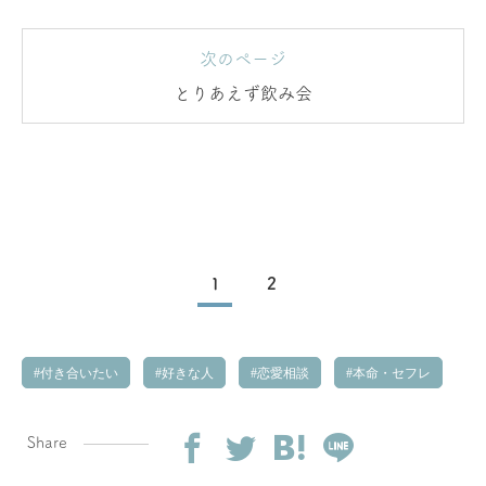
次のページ
とりあえず飲み会
1
2
付き合いたい
好きな人
恋愛相談
本命・セフレ
Share