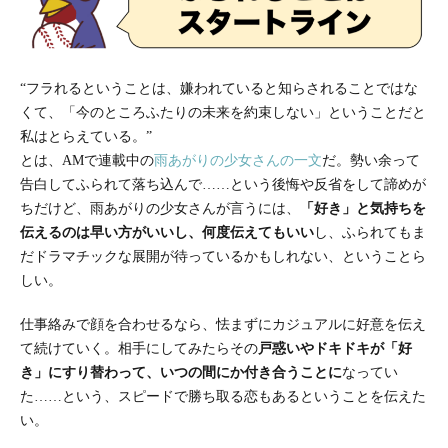
“フラれるということは、嫌われていると知らされることではな
くて、「今のところふたりの未来を約束しない」ということだと
私はとらえている。”
とは、AMで連載中の
雨あがりの少女さんの一文
だ。勢い余って
告白してふられて落ち込んで……という後悔や反省をして諦めが
ちだけど、雨あがりの少女さんが言うには、
「好き」と気持ちを
伝えるのは早い方がいいし、何度伝えてもいい
し、ふられてもま
だドラマチックな展開が待っているかもしれない、ということら
しい。
仕事絡みで顔を合わせるなら、怯まずにカジュアルに好意を伝え
て続けていく。相手にしてみたらその
戸惑いやドキドキが「好
き」にすり替わって、いつの間にか付き合うことに
なってい
た……という、スピードで勝ち取る恋もあるということを伝えた
い。