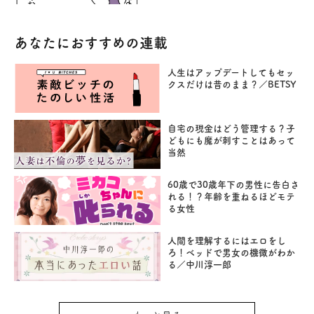
あなたにおすすめの連載
人生はアップデートしてもセッ
クスだけは昔のまま？／BETSY
自宅の現金はどう管理する？子
どもにも魔が刺すことはあって
当然
60歳で30歳年下の男性に告白さ
れる！？年齢を重ねるほどモテ
る女性
人間を理解するにはエロをし
ろ！ベッドで男女の機微がわか
る／中川淳一郎