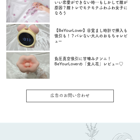
いい恋愛ができない時…もしかして膣が
原因？膣トレでモテモテふわふわ女子に
なろう
【BeYourLover】目覚まし時計で挿入も
吸引も！？バレない大人のおもちゃレビ
ュー
負圧真空吸引に甘噛みクンニ！
BeYourLoverの「食人花」レビュー♡
広告のお問い合わせ