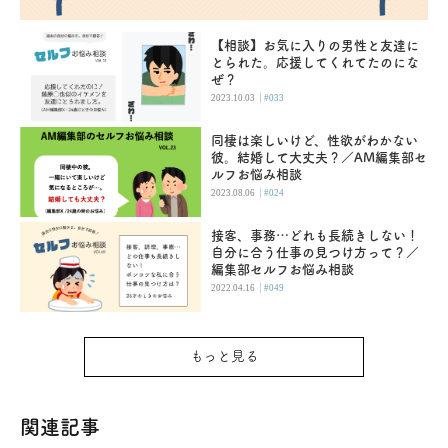
【相談】お気に入りの男性と友達に
とられた。応援してくれてたのにな
ぜ？
|
2023.10.03
#033
同棲は楽しいけど、性欲がわかない
彼。結婚して大丈夫？／AM編集部セ
ルフお悩み相談
|
2023.08.06
#024
接客、事務…どれも長続きしない！
自分に合う仕事の見つけ方って？／
編集部セルフお悩み相談
|
2022.04.16
#049
もっと見る
関連記事