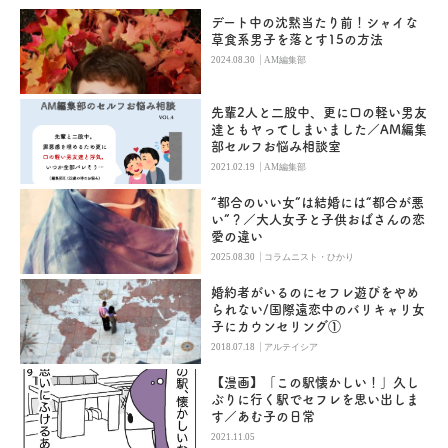
デート中の沈黙当たり前！シャイな
草食系男子を落とす15の方法
|
2024.08.30
AM編集部
先輩2人と二股中、更に口の軽い男友
達ともヤってしまいました／AM編集
部セルフお悩み相談室
|
2021.02.19
AM編集部
“都合のいい女”は結婚には“都合が悪
い”？／大人女子と子供おばさんの恋
愛の違い
|
2025.08.30
コラムニスト・ひかり
婚約者がいるのにセフレ遊びをやめ
られない/国際遠恋中のバリキャリ女
子にカウンセリング①
|
2018.07.18
アルテイシア
【漫画】「この駅懐かしい！」久し
ぶりに行く駅でセフレを思い出しま
す／あむ子の日常
2021.11.05