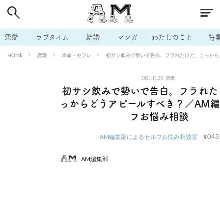
# 付き合いたい
# 男の本音
# セフレ
# 浮気
# 不倫
# 出会う方法
# マッチングアプリ
# ラブグッズ
# 体の相
恋愛
ラブタイム
結婚
マンガ
わたしのこと
特
# イケない
# ビッチの話
# エロスポット
# キャリア
恋愛
本命・セフレ
初サシ飲みで勢いで告白。フラれたけど、こっから
HOME
# 恋愛相談
# モテテク
# セフレから本命へ
# 結婚したい
2021.11.26
恋愛
# セフレがほしい
# 夫婦の悩み
# おもしろライフ
初サシ飲みで勢いで告白。フラれた
っからどうアピールすべき？／AM
フお悩み相談
#043
AM編集部によるセルフお悩み相談室
AM編集部