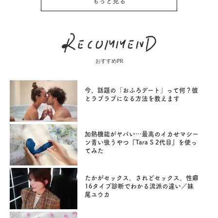
もっと見る
おすすめPR
今、話題の「おふろデート」って何？彼
とラブラブになる方法を教えます
加熱機能がヤバい…最高のイカせマシー
ン青い吸うやつ『Tara S 2代目』を使っ
てみた
たかがセックス。されどセックス。性癖
16タイプ診断でわかる流派の違い／妹
尾ユウカ