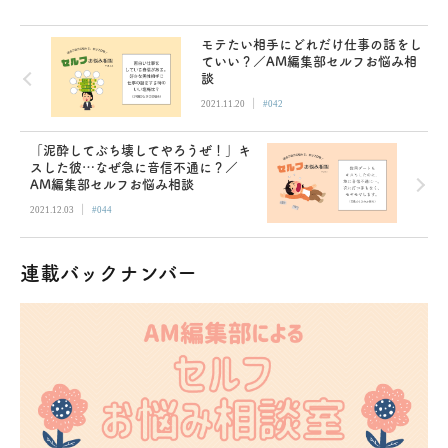
モテたい相手にどれだけ仕事の話をし
ていい？／AM編集部セルフお悩み相
談
|
2021.11.20
#042
「泥酔してぶち壊してやろうぜ！」キ
スした彼…なぜ急に音信不通に？／
AM編集部セルフお悩み相談
|
2021.12.03
#044
連載バックナンバー