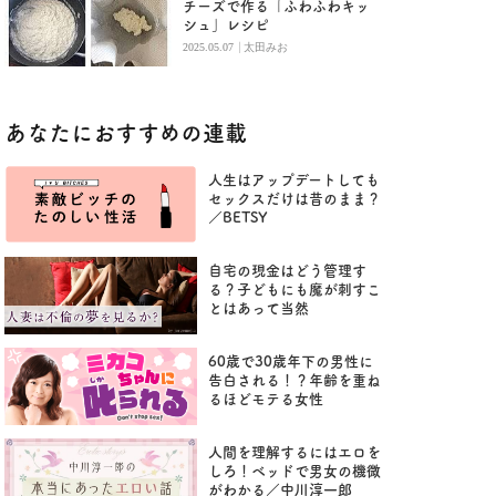
チーズで作る「ふわふわキッ
シュ」レシピ
|
2025.05.07
太田みお
あなたにおすすめの連載
人生はアップデートしても
セックスだけは昔のまま？
／BETSY
自宅の現金はどう管理す
る？子どもにも魔が刺すこ
とはあって当然
60歳で30歳年下の男性に
告白される！？年齢を重ね
るほどモテる女性
人間を理解するにはエロを
しろ！ベッドで男女の機微
がわかる／中川淳一郎