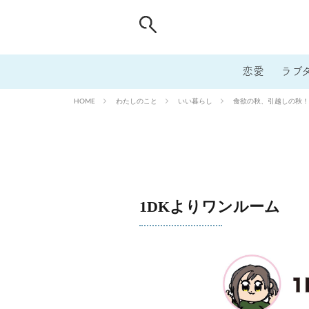
恋愛
ラブ
わたしのこと
いい暮らし
食欲の秋、引越しの秋！
HOME
1DKよりワンルーム