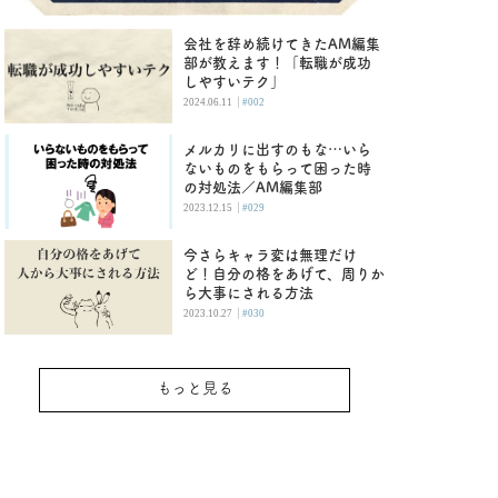
会社を辞め続けてきたAM編集
部が教えます！「転職が成功
しやすいテク」
|
2024.06.11
#002
メルカリに出すのもな…いら
ないものをもらって困った時
の対処法／AM編集部
|
2023.12.15
#029
今さらキャラ変は無理だけ
ど！自分の格をあげて、周りか
ら大事にされる方法
|
2023.10.27
#030
もっと見る