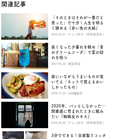
関連記事
「そのときはそれが一番だと
思った」で十分！人生を明る
く諦める『赤い魚の夫婦』
|
2022.05.07
チェコ好き（和田真里奈）
長くなった夕暮れを眺め「青
のクリームソーダ」で夏の訪
れを待つ
|
2017.05.26
難波里奈
家にいながらうまいものが食
いてえ「ネットで買えるおい
しかったもの」
|
2018.11.20
AM編集部
2020年、パッとしなかった…
閉塞感に苛まれたときに読み
たい『蜘蛛女のキス』
|
2020.09.26
チェコ好き（和田真里奈）
3分でできる！自家製リコッタ