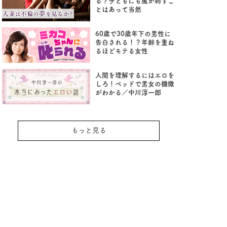
る？子どもにも魔が刺すこ
とはあって当然
60歳で30歳年下の男性に
告白される！？年齢を重ね
るほどモテる女性
人間を理解するにはエロを
しろ！ベッドで男女の機微
がわかる／中川淳一郎
もっと見る