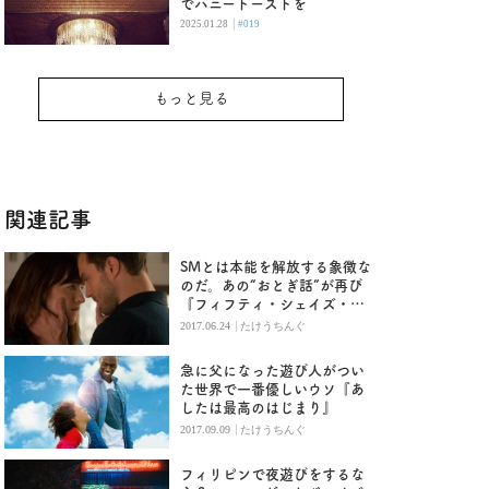
でハニートーストを
|
2025.01.28
#019
もっと見る
関連記事
SMとは本能を解放する象徴な
のだ。あの“おとぎ話”が再び
『フィフティ・シェイズ・ダ
ーカー』
|
2017.06.24
たけうちんぐ
急に父になった遊び人がつい
た世界で一番優しいウソ『あ
したは最高のはじまり』
|
2017.09.09
たけうちんぐ
フィリピンで夜遊びをするな