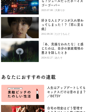
ら？シュールだったボーイズ
ゴーゴーバー
|
2023.07.08
大泉りか
好きな人とアソコが入れ替わ
ってしまった！？『恋に至る
病』
|
2012.09.30
たけうちんぐ
「あ、見損なわれたな」と感
じたのは、自分の家庭環境の
悪さを話したとき
|
2024.02.27
あたそ
あなたにおすすめの連載
人生はアップデートしても
セックスだけは昔のまま？
／BETSY
自宅の現金はどう管理す