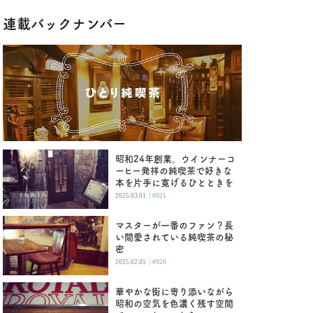
連載バックナンバー
昭和24年創業。ウインナーコ
ーヒー発祥の純喫茶で好きな
本を片手に寛げるひとときを
|
2025.03.01
#021
マスターが一番のファン？長
い間愛されている純喫茶の秘
密
|
2025.02.05
#020
華やかな街に寄り添いながら
昭和の空気を色濃く残す空間