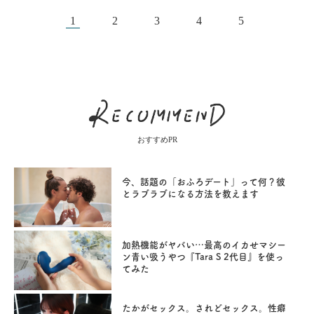
1
2
3
4
5
おすすめPR
今、話題の「おふろデート」って何？彼
とラブラブになる方法を教えます
加熱機能がヤバい…最高のイカせマシー
ン青い吸うやつ『Tara S 2代目』を使っ
てみた
たかがセックス。されどセックス。性癖