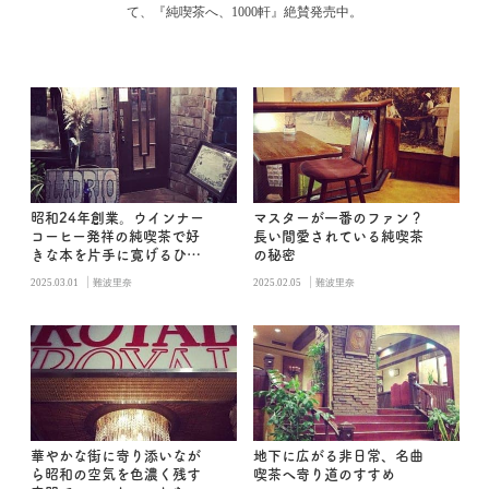
て、『純喫茶へ、1000軒』絶賛発売中。
昭和24年創業。ウインナー
マスターが一番のファン？
コーヒー発祥の純喫茶で好
長い間愛されている純喫茶
きな本を片手に寛げるひと
の秘密
ときを
|
|
2025.03.01
難波里奈
2025.02.05
難波里奈
華やかな街に寄り添いなが
地下に広がる非日常、名曲
ら昭和の空気を色濃く残す
喫茶へ寄り道のすすめ