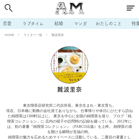
# 付き合いたい
# 男の本音
# セフレ
# 浮気
# 不倫
# 出会う方法
# マッチングアプリ
恋愛
ラブタイム
結婚
マンガ
わたしのこと
特
# ラブグッズ
# 体の相性
# イケない
ライター一覧
難波里奈
HOME
# ビッチの話
# エロスポット
# キャリア
# 恋愛相談
# モテテク
# セフレから本命へ
# 結婚したい
# セフレがほしい
# 夫婦の悩み
# おもしろライフ
難波里奈
東京喫茶店研究所二代目所長。東京生まれ・東京育ち。
現在、日本橋に勤務の会社員でありながら、仕事帰りや休日にひたすら訪ね
た純喫茶は1300軒以上に。 東京を中心に全国の純喫茶を巡り、ブログ「純
喫茶コレクション」に 店内の様子や訪問時の記録を綴っている。 2012年に
は、初の著書『純喫茶コレクション』（PARCO出版）を上梓。 純喫茶の扉
を開ける瞬間が至福の時。
純喫茶の魅力を広めるためマイペースに活動している。二冊目の著書とし