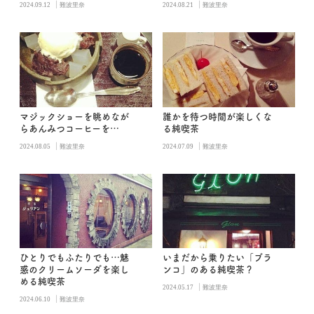
|
|
2024.09.12
難波里奈
2024.08.21
難波里奈
マジックショーを眺めなが
誰かを待つ時間が楽しくな
らあんみつコーヒーを…
る純喫茶
|
|
2024.08.05
難波里奈
2024.07.09
難波里奈
ひとりでもふたりでも…魅
いまだから乗りたい「ブラ
惑のクリームソーダを楽し
ンコ」のある純喫茶？
める純喫茶
|
2024.05.17
難波里奈
|
2024.06.10
難波里奈