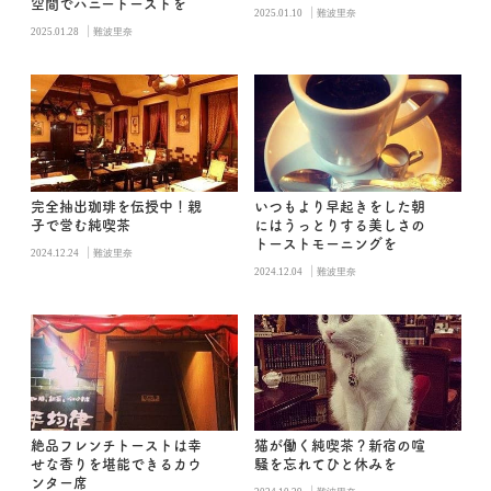
空間でハニートーストを
|
2025.01.10
難波里奈
|
2025.01.28
難波里奈
完全抽出珈琲を伝授中！親
いつもより早起きをした朝
子で営む純喫茶
にはうっとりする美しさの
トーストモーニングを
|
2024.12.24
難波里奈
|
2024.12.04
難波里奈
絶品フレンチトーストは幸
猫が働く純喫茶？新宿の喧
せな香りを堪能できるカウ
騒を忘れてひと休みを
ンター席
|