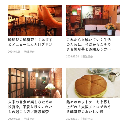
縁結びの純喫茶！？おすす
これからも続いていく生活
めメニューは大き目プリン
のために。今だからこそで
きる純喫茶との関わり方／
|
2024.04.26
難波里奈
難波里奈
|
2020.03.28
難波里奈
未来の自分が楽しむための
熱々のホットケーキを召し
投資を。不安な日々のわた
上がれ！大阪メトロでめぐ
しの過ごし方／難波里奈
る純喫茶のおいしい旅
|
|
2020.02.29
難波里奈
2020.01.31
難波里奈