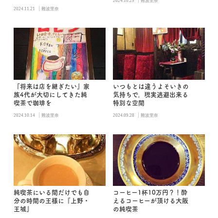
2024.10.29
難波里奈
|
2024.11.21
難波里奈
『将来は店を継ぎたい』家
いつもとは違うよそいきの
族4代が大切にしてきた純
気持ちで。現実逃避出来る
喫茶で珈琲を
特別な空間
|
|
2024.10.14
難波里奈
2024.09.28
難波里奈
純喫茶にいる間だけでも自
コーヒー1杯10万円？！酔
分の時間の王様に『上野・
えるコーヒーが頂ける大阪
王城』
の純喫茶