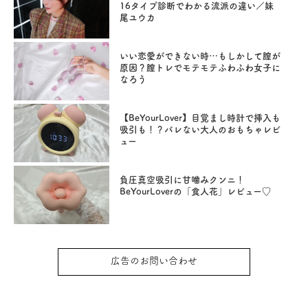
16タイプ診断でわかる流派の違い／妹
尾ユウカ
いい恋愛ができない時…もしかして膣が
原因？膣トレでモテモテふわふわ女子に
なろう
【BeYourLover】目覚まし時計で挿入も
吸引も！？バレない大人のおもちゃレビ
ュー
負圧真空吸引に甘噛みクンニ！
BeYourLoverの「食人花」レビュー♡
広告のお問い合わせ