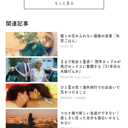
もっと見る
関連記事
彼との忘れられない最後の食事「失
恋ごはん」
2012.07.26
まるで処女と童貞！ 熟年カップルが
再びセックスに奮闘する『31年目の
夫婦げんか』
|
2013.07.26
たけうちんぐ
ひと夏の恋！海外旅行での出会いで
気をつけること
|
2023.06.05
中村綾花
コロナ禍で新しい友達ができない！
寂しさに狂った自分も面白いかもし
れない