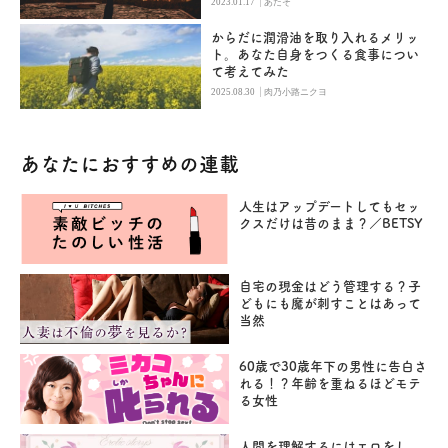
|
2023.01.17
あたそ
からだに潤滑油を取り入れるメリッ
ト。あなた自身をつくる食事につい
て考えてみた
|
2025.08.30
肉乃小路ニクヨ
あなたにおすすめの連載
人生はアップデートしてもセッ
クスだけは昔のまま？／BETSY
自宅の現金はどう管理する？子
どもにも魔が刺すことはあって
当然
60歳で30歳年下の男性に告白さ
れる！？年齢を重ねるほどモテ
る女性
人間を理解するにはエロをし