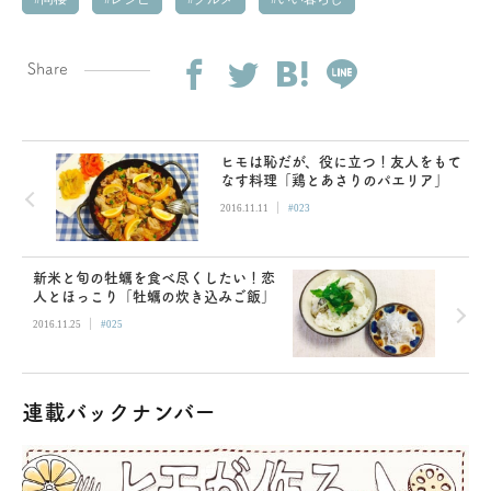
Share
ヒモは恥だが、役に立つ！友人をもて
なす料理「鶏とあさりのパエリア」
|
2016.11.11
#023
新米と旬の牡蠣を食べ尽くしたい！恋
人とほっこり「牡蠣の炊き込みご飯」
|
2016.11.25
#025
連載バックナンバー