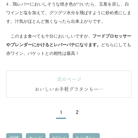
4．鶏レバーにおいしそうな焼き色がついたら、玉葱を戻し、白
ワインと塩を加えて、グツグツ水分を飛ばすように炒め煮にしま
す。汁気がほとんど無くなったら出来上がりです。
このまま食べても十分においしいですが、
フードプロセッサー
やブレンダーにかけるとレバーパテになります。
どちらにしても
赤ワイン、バケットとの相性は最高！
次のページ
おいしいお手軽グラタンも一緒
に…
1
2
同棲
レシピ
グルメ
いい暮らし