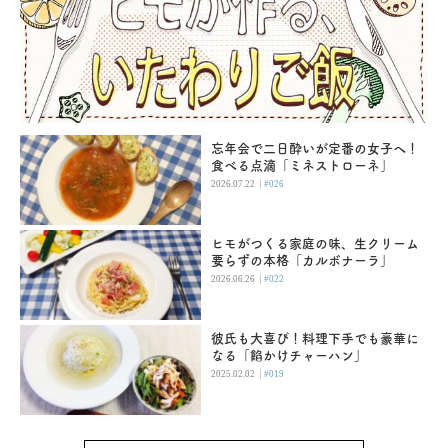
忘年会で二日酔いが定番の女子へ！
食べる点滴「ミネストローネ」
|
2026.07.22
#026
ヒモがつくる家庭の味、生クリーム
要らずの本格「カルボナーラ」
|
2026.06.26
#022
彼氏も大喜び！料理下手でも豪華に
なる「餡かけチャーハン」
|
2025.02.02
#019