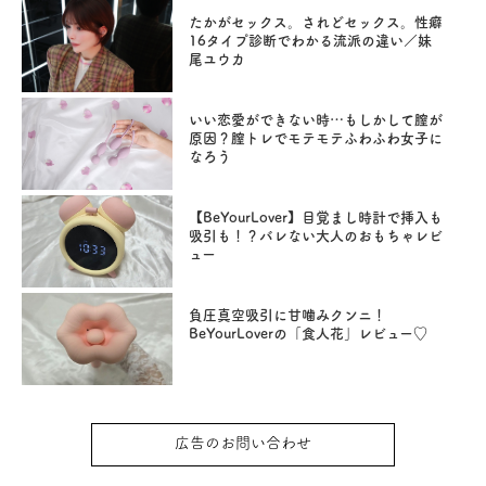
たかがセックス。されどセックス。性癖
16タイプ診断でわかる流派の違い／妹
尾ユウカ
いい恋愛ができない時…もしかして膣が
原因？膣トレでモテモテふわふわ女子に
なろう
【BeYourLover】目覚まし時計で挿入も
吸引も！？バレない大人のおもちゃレビ
ュー
負圧真空吸引に甘噛みクンニ！
BeYourLoverの「食人花」レビュー♡
広告のお問い合わせ