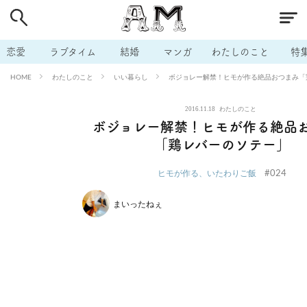
# 付き合いたい
# 男の本音
# セフレ
# 浮気
# 不倫
# 出会う方法
# マッチングアプリ
# ラブグッズ
# 体の相
恋愛
ラブタイム
結婚
マンガ
わたしのこと
特
# イケない
# ビッチの話
# エロスポット
# キャリア
わたしのこと
いい暮らし
ボジョレー解禁！ヒモが作る絶品おつまみ「
HOME
# 恋愛相談
# モテテク
# セフレから本命へ
# 結婚したい
2016.11.18
わたしのこと
# セフレがほしい
# 夫婦の悩み
# おもしろライフ
ボジョレー解禁！ヒモが作る絶品
「鶏レバーのソテー」
#024
ヒモが作る、いたわりご飯
まいったねぇ