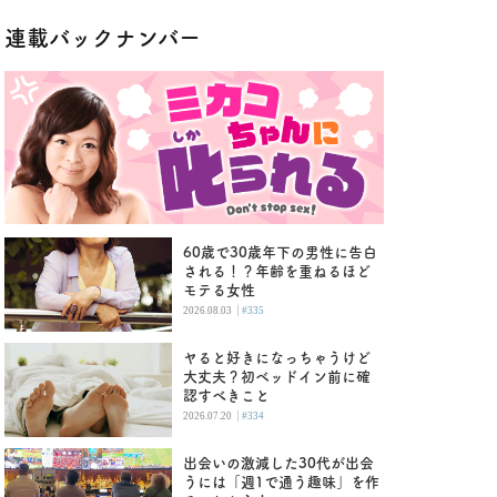
連載バックナンバー
60歳で30歳年下の男性に告白
される！？年齢を重ねるほど
モテる女性
|
2026.08.03
#335
ヤると好きになっちゃうけど
大丈夫？初ベッドイン前に確
認すべきこと
|
2026.07.20
#334
出会いの激減した30代が出会
うには「週1で通う趣味」を作