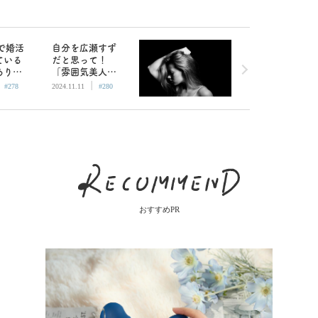
で婚活
自分を広瀬すず
ている
だと思って！
ありえ
「雰囲気美人」
|
|
目を向
になるには美人
#278
2024.11.11
#280
を真似ること
おすすめPR