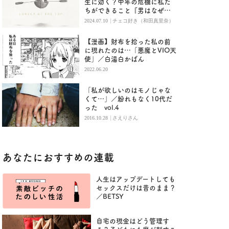
生に効く？中年の危機に私た
ちができること『男はなぜ孤
独死するのか』
|
2024.07.10
チェコ好き（和田真里奈）
【漫画】財布を拾った私の前
に現れたのは…「悪魔とVIO天
使」／白湯白かばん
2022.06.20
「私が欲しいのはモノじゃな
くて…」／紛れもなく10代だ
った vol.4
|
2016.10.28
さえりさん
あなたにおすすめの連載
人生はアップデートしても
セックスだけは昔のまま？
／BETSY
自宅の現金はどう管理す