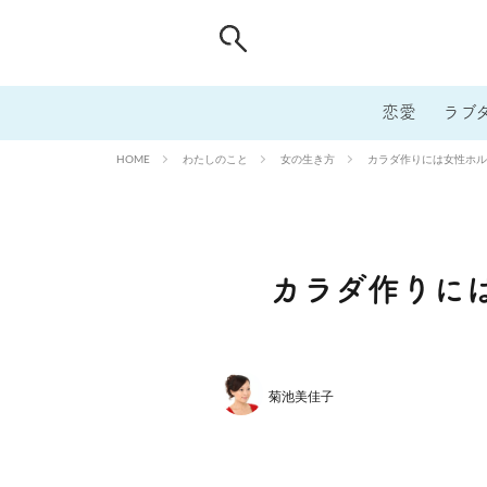
恋愛
ラブ
わたしのこと
女の生き方
カラダ作りには女性ホル
HOME
カラダ作りに
菊池美佳子