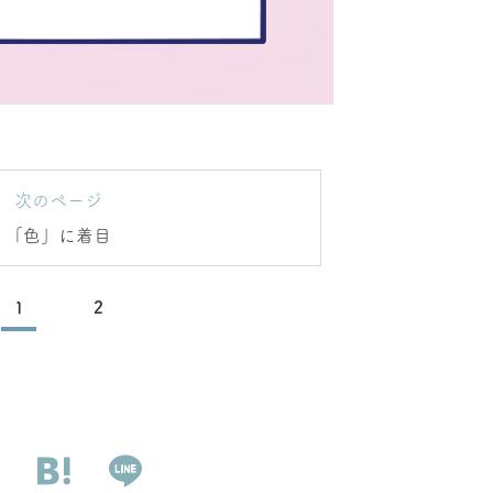
次のページ
「色」に着目
1
2