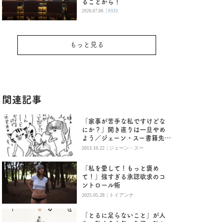
ることから！
|
2026.07.06
#333
もっと見る
関連記事
「家事が苦手な私ですけどな
にか？」開き直りは一旦やめ
よう／ジェーン・スー書籍先
読み(9)
|
2013.10.22
ジェーン・スー
「私を愛して！もっと褒め
て！」強すぎる承認欲求のコ
ントロール術
|
2025.05.28
トイアンナ
「とるに足らないこと」が人