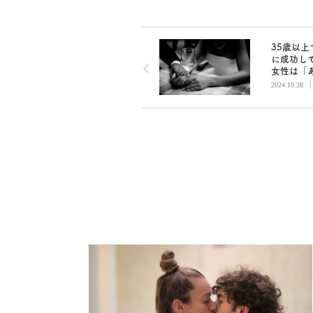
35歳以上
に成功し
女性は「
ない」に
2024.10.28
けている