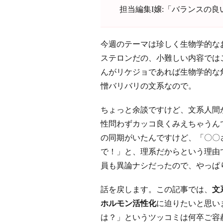
担当編集I嬢:「バランスの
今週のテーマは珍しく生物学的な
ステロンだの、小難しい内容では
んがリケジョであれば生物学的な
憎バリバリの文系なので。
ちょっと余談ですけど、文系人間
性問わずカッコ良くみえちゃうん
の同期がいたんですけど、「〇〇
で！」と、理系だからという理由
員も異論ナシだったので、やっぱ
話を戻します。この記事では、
文
ホルモン活性化
に迫りたいと思い
は？」というツッコミは何卒ご容