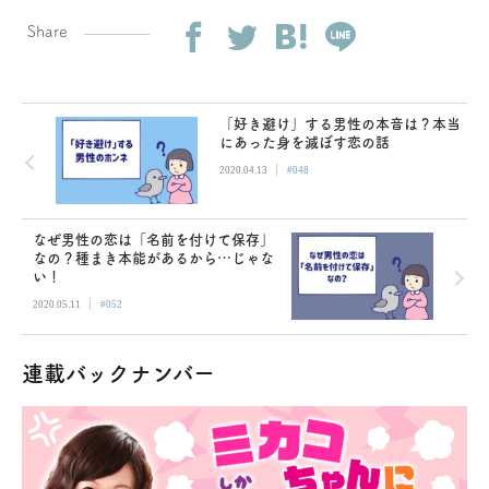
Share
「好き避け」する男性の本音は？本当
にあった身を滅ぼす恋の話
|
2020.04.13
#048
なぜ男性の恋は「名前を付けて保存」
なの？種まき本能があるから…じゃな
い！
|
2020.05.11
#052
連載バックナンバー