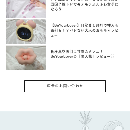
原因？膣トレでモテモテふわふわ女子に
なろう
【BeYourLover】目覚まし時計で挿入も
吸引も！？バレない大人のおもちゃレビ
ュー
負圧真空吸引に甘噛みクンニ！
BeYourLoverの「食人花」レビュー♡
広告のお問い合わせ