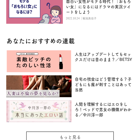
面白い女性がモテる時代！「おもろ
い女」になるにはドラマの実況ツイ
ートをしよう
|
2022.10.24
菊池美佳子
あなたにおすすめの連載
人生はアップデートしてもセッ
クスだけは昔のまま？／BETSY
自宅の現金はどう管理する？子
どもにも魔が刺すことはあって
当然
人間を理解するにはエロをし
ろ！ベッドで男女の機微がわか
る／中川淳一郎
もっと見る