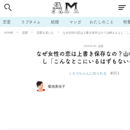
# 付き合いたい
# 男の本音
# セフレ
# 浮気
# 不倫
# 出会う方法
# マッチングアプリ
# ラブグッズ
# 体の相
恋愛
ラブタイム
結婚
マンガ
わたしのこと
特
# イケない
# ビッチの話
# エロスポット
# キャリア
恋愛
恋愛を楽しむ
なぜ女性の恋は上書き保存なの？山崎まさよし「こ
HOME
# 恋愛相談
# モテテク
# セフレから本命へ
# 結婚したい
2020.05.04
恋愛
# セフレがほしい
# 夫婦の悩み
# おもしろライフ
なぜ女性の恋は上書き保存なの？山
し「こんなとこにいるはずもない
#051
ミカコちゃんに叱られる
菊池美佳子