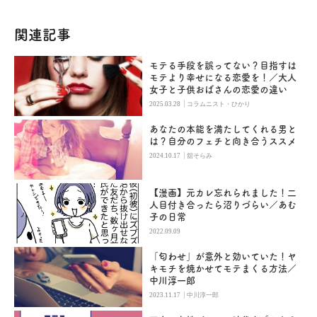
関連記事
モテる手段を誤ってない？目指すは
モテより幸せになる恋愛を！／大人
女子と子供おばさんの恋愛の違い
|
2025.03.28
コラムニスト・ひかり
あなたの本能を満たしてくれる男と
は？自分のフェチと向き合うススメ
|
2024.10.17
舘そらみ
【漫画】元カレ忘れられました！二
人目付き合ったら沼りづらい／あむ
子の日常
2022.09.09
「匂わせ」が意外と効いていた！ヤ
キモチを焼かせてモテまくる方法／
中川淳一郎
|
2023.11.17
中川淳一郎