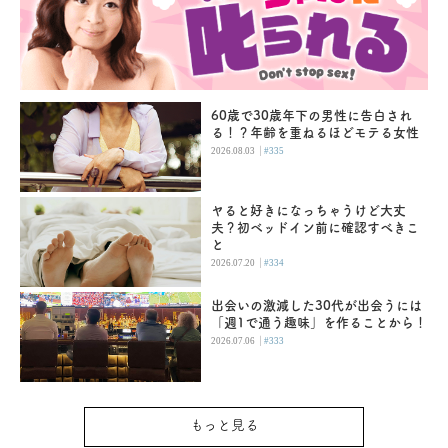
60歳で30歳年下の男性に告白され
る！？年齢を重ねるほどモテる女性
|
2026.08.03
#335
ヤると好きになっちゃうけど大丈
夫？初ベッドイン前に確認すべきこ
と
|
2026.07.20
#334
出会いの激減した30代が出会うには
「週1で通う趣味」を作ることから！
|
2026.07.06
#333
もっと見る