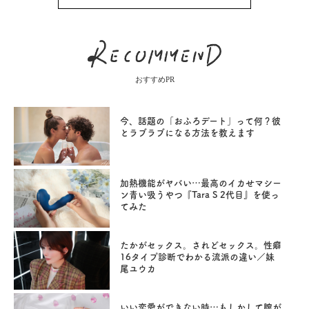
おすすめPR
今、話題の「おふろデート」って何？彼
とラブラブになる方法を教えます
加熱機能がヤバい…最高のイカせマシー
ン青い吸うやつ『Tara S 2代目』を使っ
てみた
たかがセックス。されどセックス。性癖
16タイプ診断でわかる流派の違い／妹
尾ユウカ
いい恋愛ができない時…もしかして膣が