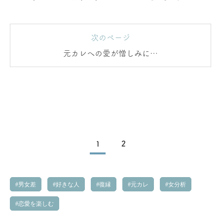
次のページ
元カレへの愛が憎しみに…
1
2
男女差
好きな人
復縁
元カレ
女分析
恋愛を楽しむ