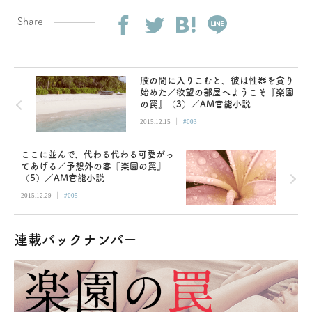
Share
股の間に入りこむと、彼は性器を貪り
始めた／欲望の部屋へようこそ『楽園
の罠』（3）／AM官能小説
|
2015.12.15
#003
ここに並んで、代わる代わる可愛がっ
てあげる／予想外の客『楽園の罠』
（5）／AM官能小説
|
2015.12.29
#005
連載バックナンバー