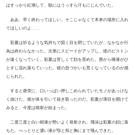
はすっかり紅潮して、額にはうっすら汗もにじんでいた。
ああ、早く終わってほしい。そこじゃなくて本来の場所に入れ
てほしいのよ……
彩夏は祈るような気持ちで固く目を閉じていたが、なかなか行
為は終わらなかった。次第にスピードがアップし、彼のピストン
が速くなっていく。彩夏は苦しくて顔を歪めた。唇から唾液がひ
とすじ流れ落ちていった。彼の息づかいも荒くなっているのが感
じられた。
すると唐突に、口いっぱい押しこめられていたモノがあっけな
く抜けた。彼が体を引いて抜き取ったのだ。彩夏が薄目を開けて
みると、今度は噴射が始まった。
二度三度と白い樹液が勢いよく発射され、飛沫は彩夏の顔に落
ちた。べっとりと濃い液が顎と頬と胸にまで飛んできた。