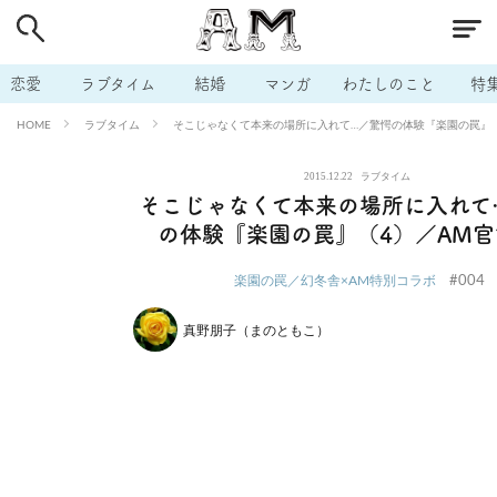
# 付き合いたい
# 男の本音
# セフレ
# 浮気
# 不倫
# 出会う方法
# マッチングアプリ
# ラブグッズ
# 体の相
恋愛
ラブタイム
結婚
マンガ
わたしのこと
特
# イケない
# ビッチの話
# エロスポット
# キャリア
ラブタイム
そこじゃなくて本来の場所に入れて…／驚愕の体験『楽園の罠』（
HOME
# 恋愛相談
# モテテク
# セフレから本命へ
# 結婚したい
2015.12.22
ラブタイム
# セフレがほしい
# 夫婦の悩み
# おもしろライフ
そこじゃなくて本来の場所に入れて
の体験『楽園の罠』（4）／AM
#004
楽園の罠／幻冬舎×AM特別コラボ
真野朋子（まのともこ）