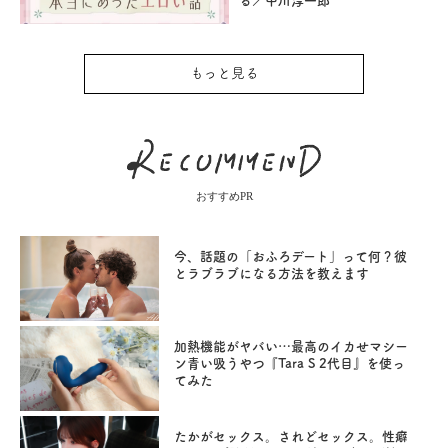
る／中川淳一郎
もっと見る
おすすめPR
今、話題の「おふろデート」って何？彼
とラブラブになる方法を教えます
加熱機能がヤバい…最高のイカせマシー
ン青い吸うやつ『Tara S 2代目』を使っ
てみた
たかがセックス。されどセックス。性癖