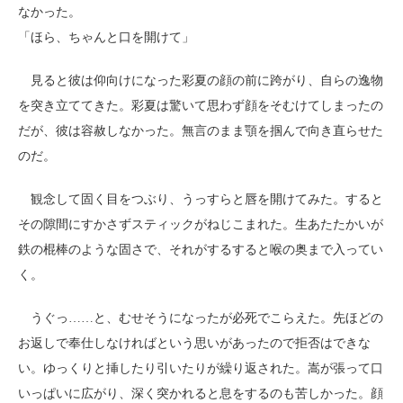
なかった。
「ほら、ちゃんと口を開けて」
見ると彼は仰向けになった彩夏の顔の前に跨がり、自らの逸物
を突き立ててきた。彩夏は驚いて思わず顔をそむけてしまったの
だが、彼は容赦しなかった。無言のまま顎を掴んで向き直らせた
のだ。
観念して固く目をつぶり、うっすらと唇を開けてみた。すると
その隙間にすかさずスティックがねじこまれた。生あたたかいが
鉄の棍棒のような固さで、それがするすると喉の奥まで入ってい
く。
うぐっ……と、むせそうになったが必死でこらえた。先ほどの
お返しで奉仕しなければという思いがあったので拒否はできな
い。ゆっくりと挿したり引いたりが繰り返された。嵩が張って口
いっぱいに広がり、深く突かれると息をするのも苦しかった。顔