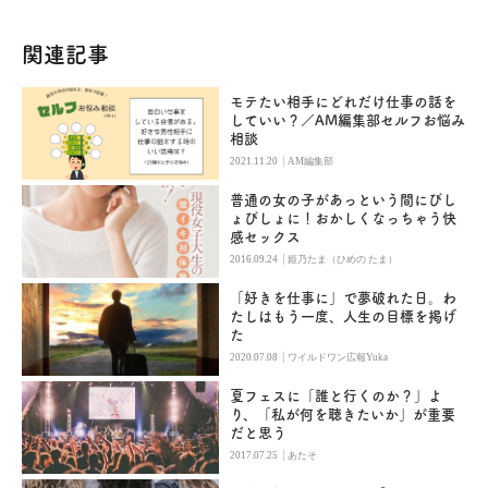
関連記事
モテたい相手にどれだけ仕事の話を
していい？／AM編集部セルフお悩み
相談
|
2021.11.20
AM編集部
普通の女の子があっという間にびし
ょびしょに！おかしくなっちゃう快
感セックス
|
2016.09.24
姫乃たま（ひめの たま）
「好きを仕事に」で夢破れた日。わ
たしはもう一度、人生の目標を掲げ
た
|
2020.07.08
ワイルドワン広報Yuka
夏フェスに「誰と行くのか？」よ
り、「私が何を聴きたいか」が重要
だと思う
|
2017.07.25
あたそ