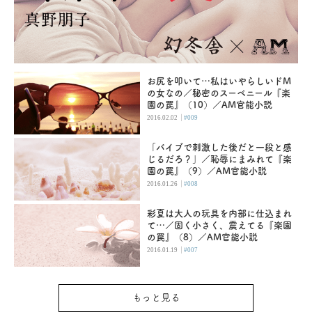
お尻を叩いて…私はいやらしいドM
の女なの／秘密のスーベニール『楽
園の罠』（10）／AM官能小説
|
2016.02.02
#009
「バイブで刺激した後だと一段と感
じるだろ？」／恥辱にまみれて『楽
園の罠』（9）／AM官能小説
|
2016.01.26
#008
彩夏は大人の玩具を内部に仕込まれ
て…／固く小さく、震えてる『楽園
の罠』（8）／AM官能小説
|
2016.01.19
#007
もっと見る