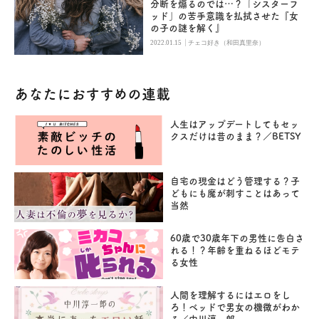
分断を煽るのでは…？「シスターフ
ッド」の苦手意識を払拭させた『女
の子の謎を解く』
|
2022.01.15
チェコ好き（和田真里奈）
あなたにおすすめの連載
人生はアップデートしてもセッ
クスだけは昔のまま？／BETSY
自宅の現金はどう管理する？子
どもにも魔が刺すことはあって
当然
60歳で30歳年下の男性に告白さ
れる！？年齢を重ねるほどモテ
る女性
人間を理解するにはエロをし
ろ！ベッドで男女の機微がわか