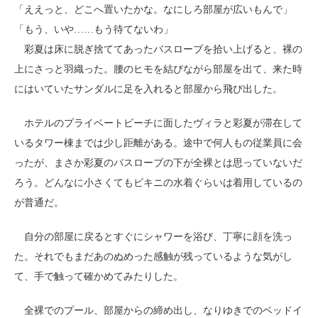
「ええっと、どこへ置いたかな。なにしろ部屋が広いもんで」
「もう、いや……もう待てないわ」
彩夏は床に脱ぎ捨ててあったバスローブを拾い上げると、裸の
上にさっと羽織った。腰のヒモを結びながら部屋を出て、来た時
にはいていたサンダルに足を入れると部屋から飛び出した。
ホテルのプライベートビーチに面したヴィラと彩夏が滞在して
いるタワー棟までは少し距離がある。途中で何人もの従業員に会
ったが、まさか彩夏のバスローブの下が全裸とは思っていないだ
ろう。どんなに小さくてもビキニの水着ぐらいは着用しているの
が普通だ。
自分の部屋に戻るとすぐにシャワーを浴び、丁寧に顔を洗っ
た。それでもまだあのぬめった感触が残っているような気がし
て、手で触って確かめてみたりした。
全裸でのプール、部屋からの締め出し、なりゆきでのベッドイ