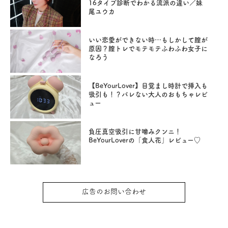
16タイプ診断でわかる流派の違い／妹
尾ユウカ
いい恋愛ができない時…もしかして膣が
原因？膣トレでモテモテふわふわ女子に
なろう
【BeYourLover】目覚まし時計で挿入も
吸引も！？バレない大人のおもちゃレビ
ュー
負圧真空吸引に甘噛みクンニ！
BeYourLoverの「食人花」レビュー♡
広告のお問い合わせ