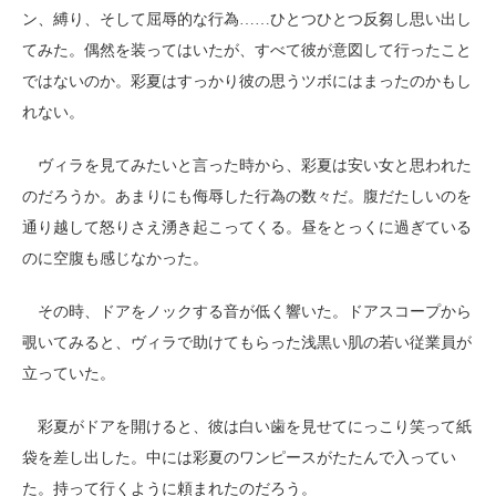
ン、縛り、そして屈辱的な行為……ひとつひとつ反芻し思い出し
てみた。偶然を装ってはいたが、すべて彼が意図して行ったこと
ではないのか。彩夏はすっかり彼の思うツボにはまったのかもし
れない。
ヴィラを見てみたいと言った時から、彩夏は安い女と思われた
のだろうか。あまりにも侮辱した行為の数々だ。腹だたしいのを
通り越して怒りさえ湧き起こってくる。昼をとっくに過ぎている
のに空腹も感じなかった。
その時、ドアをノックする音が低く響いた。ドアスコープから
覗いてみると、ヴィラで助けてもらった浅黒い肌の若い従業員が
立っていた。
彩夏がドアを開けると、彼は白い歯を見せてにっこり笑って紙
袋を差し出した。中には彩夏のワンピースがたたんで入ってい
た。持って行くように頼まれたのだろう。