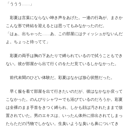
「ううう……」
彩夏は言葉にならない呻き声をあげた。一連の行為が、まさか
こんな形で終結を迎えるとは思ってもみなかったのだ。
「はぁ、出ちゃった……あ、この部屋にはティッシュがないんだ
よ。ちょっと待ってて」
彩夏の両手は胸の下あたりで縛られているので拭うこともでき
ない。彼が部屋から出て行くのをただ見ているしかなかった。
前代未聞のひどい体験だ。彩夏はなかば放心状態だった。
早く服を着て部屋を出て行きたいのだが、彼はなかなか戻って
こなかった。のんびりシャワーでも浴びているのだろうか。彩夏
は全裸のまま手首をきつく縛られ、しかも顔は汚されたままで放
置されていた。男のエキスは、いったん体外に排出されてしまっ
たらただの汚物でしかない。生臭いような臭いも鼻についてき