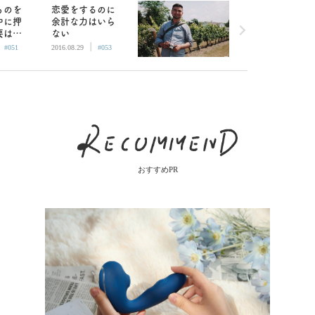
ものを
恋愛をするのに
中に押
余計な力はいら
要はな
ない
|
|
#051
2016.08.29
#053
おすすめPR