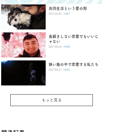
共同生活という愛の形
|
2017.05.01
#087
長続きしない恋愛でもいいじ
ゃない
|
2017.04.24
#086
狭い箱の中で恋愛する私たち
|
2017.04.17
#085
もっと見る