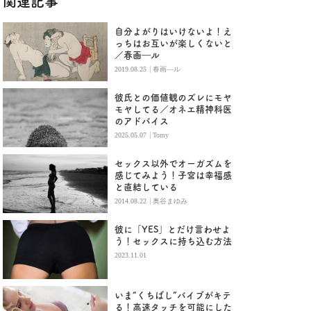
関連記事
自分よがりはいけないよ！え
っちはお互いが楽しくないと
／春画―ル
|
2019.08.25
春画―ル
彼氏との価値観のズレにモヤ
モヤしてる／オネエ精神科医
のアドバイス
|
2025.05.07
Tomy
セックス以外でオーガズムを
感じてみよう！子宮は幸福感
と直結している
|
2014.08.22
奥谷まゆみ
彼に「YES」とだけ言わせよ
う！セックスに持ち込む方法
2023.11.01
いま“くちばし”バイブがキテ
る！高速タッチを可能にした