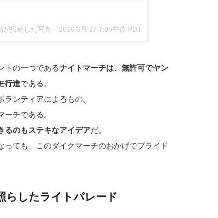
y69)が投稿した写真
– 2016 6月 27 7:35午後 PDT
ントの一つである
ナイトマーチは、無許可でヤン
モ行進
である。
ボランティアによるもの。
マーチである。
きるのもステキなアイデア
だ。
なっても、このダイクマーチのおかげでプライド
を照らしたライトパレード