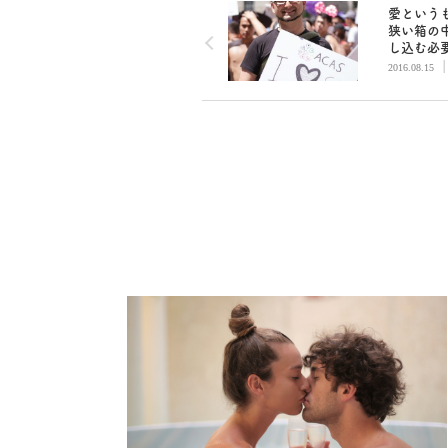
愛という
狭い箱の
し込む必
い
2016.08.15