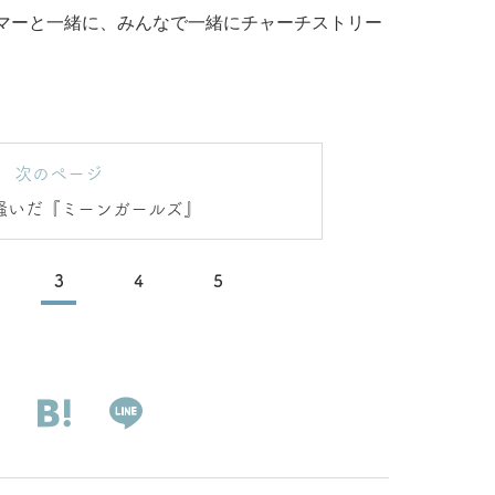
マーと一緒に、みんなで一緒にチャーチストリー
。
次のページ
が騒いだ『ミーンガールズ』
3
4
5