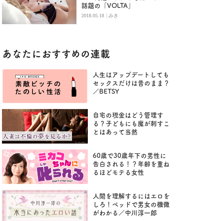
話題の「VOLTA」
|
2018.05.18
みき
あなたにおすすめの連載
人生はアップデートしても
セックスだけは昔のまま？
／BETSY
自宅の現金はどう管理す
る？子どもにも魔が刺すこ
とはあって当然
60歳で30歳年下の男性に
告白される！？年齢を重ね
るほどモテる女性
人間を理解するにはエロを
しろ！ベッドで男女の機微
がわかる／中川淳一郎