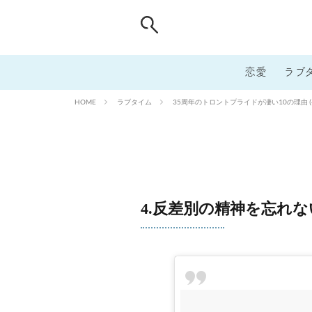
恋愛
ラブ
ラブタイム
35周年のトロントプライドが凄い10の理由 (
HOME
4.反差別の精神を忘れ