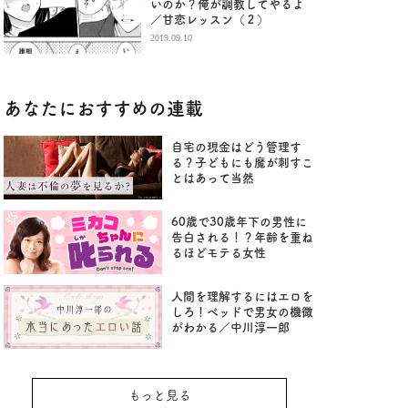
いのか？俺が調教してやるよ
／甘恋レッスン（２）
2019.09.10
あなたにおすすめの連載
自宅の現金はどう管理す
る？子どもにも魔が刺すこ
とはあって当然
60歳で30歳年下の男性に
告白される！？年齢を重ね
るほどモテる女性
人間を理解するにはエロを
しろ！ベッドで男女の機微
がわかる／中川淳一郎
もっと見る