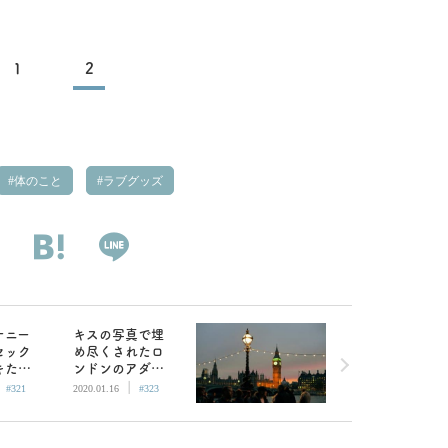
1
2
体のこと
ラブグッズ
ナニー
キスの写真で埋
セック
め尽くされたロ
キた
ンドンのアダル
|
|
策を伝
トショップ。爽や
#321
2020.01.16
#323
か男性店員さん
にオススメを聞
く