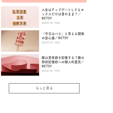
人生はアップデートしてもセ
ックスだけは昔のまま？／
BETSY
|
2026.07.30
#606
「今日はパス」と言える関係
の安心感／BETSY
|
2026.07.16
#605
腟は男性器を記憶する？膣の
形状記憶説への個人的意見／
BETSY
|
2026.07.02
#604
もっと見る