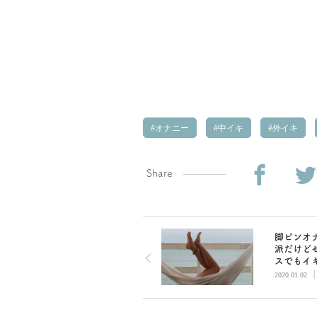
オナニー
中イキ
外イキ
Share
脚ピンオ
派だけど
スでもイ
い！解決
2020.01.02
授します