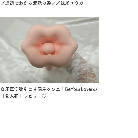
プ診断でわかる流派の違い／妹尾ユウカ
負圧真空吸引に甘噛みクンニ！BeYourLoverの
「食人花」レビュー♡