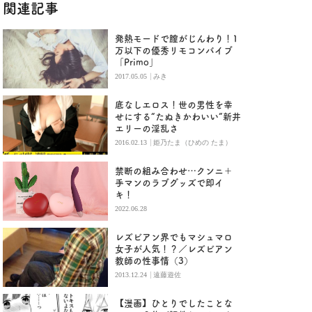
関連記事
発熱モードで膣がじんわり！1
万以下の優秀リモコンバイブ
「Primo」
|
2017.05.05
みき
底なしエロス！世の男性を幸
せにする“たぬきかわいい”新井
エリーの淫乱さ
|
2016.02.13
姫乃たま（ひめの たま）
禁断の組み合わせ…クンニ＋
手マンのラブグッズで即イ
キ！
2022.06.28
レズビアン界でもマシュマロ
女子が人気！？／レズビアン
教師の性事情（3）
|
2013.12.24
遠藤遊佐
【漫画】ひとりでしたことな