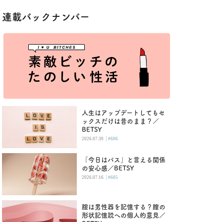
連載バックナンバー
人生はアップデートしてもセ
ックスだけは昔のまま？／
BETSY
|
2026.07.30
#606
「今日はパス」と言える関係
の安心感／BETSY
|
2026.07.16
#605
腟は男性器を記憶する？膣の
形状記憶説への個人的意見／