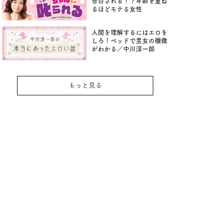
告白される！？年齢を重ね
るほどモテる女性
人間を理解するにはエロを
しろ！ベッドで男女の機微
がわかる／中川淳一郎
もっと見る