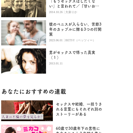
「もうセックスはしたくな
い」と言われて／『甘いお菓
子は食べません』（前編）
|
2014.10.26
大泉りか
彼のペニスが入らない。苦節3
年のカップルに贈る3つの打開
策
|
2023.06.01
BETSY（ベッツィー）
男がセックスで悟った真実
（１）
2013.01.11
あなたにおすすめの連載
セックスや結婚。一括りさ
れる言葉にもそれぞれ別の
ストーリーがある
60歳で30歳年下の男性に