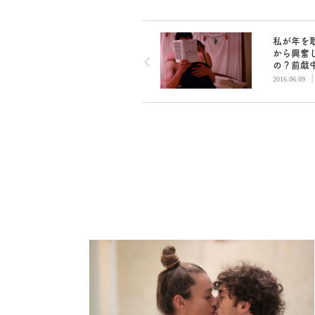
私が年を
から興奮
の？前戯中
を見る彼
2016.06.09
すぎる