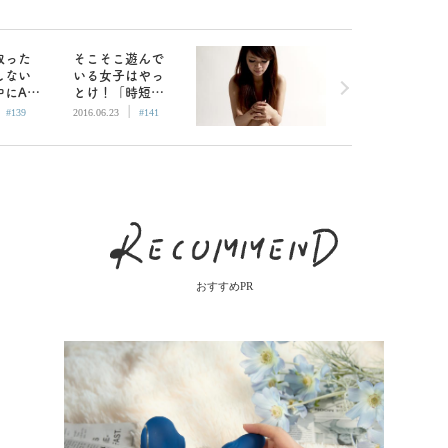
取った
そこそこ遊んで
しない
いる女子はやっ
にAV
とけ！「時短」
|
|
がひど
性病検査のすす
#139
2016.06.23
#141
め
おすすめPR