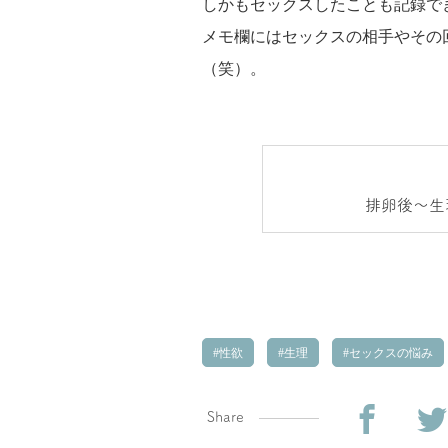
しかもセックスしたことも記録で
メモ欄にはセックスの相手やその
（笑）。
排卵後～生
性欲
生理
セックスの悩み
Share