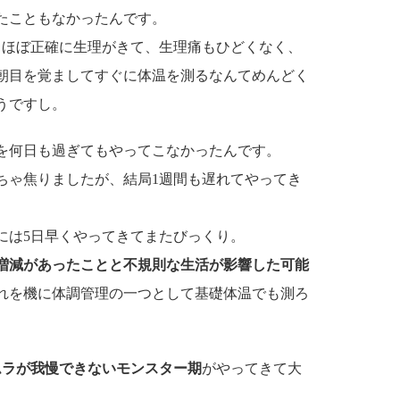
たこともなかったんです。
月ほぼ正確に生理がきて、生理痛もひどくなく、
毎朝目を覚ましてすぐに体温を測るなんてめんどく
うですし。
を何日も過ぎてもやってこなかったんです。
ちゃ焦りましたが、結局1週間も遅れてやってき
には5日早くやってきてまたびっくり。
増減があったことと不規則な生活が影響した可能
れを機に体調管理の一つとして基礎体温でも測ろ
ムラが我慢できないモンスター期
がやってきて大