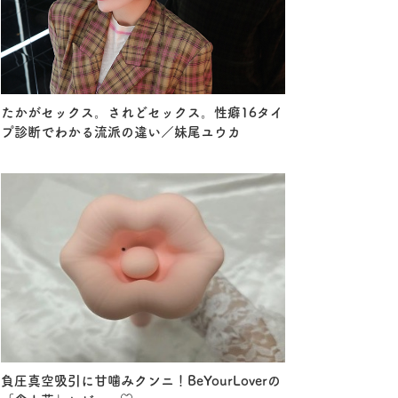
たかがセックス。されどセックス。性癖16タイ
プ診断でわかる流派の違い／妹尾ユウカ
負圧真空吸引に甘噛みクンニ！BeYourLoverの