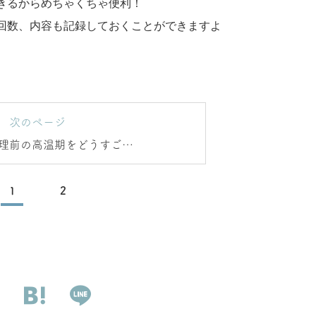
きるからめちゃくちゃ便利！
回数、内容も記録しておくことができますよ
次のページ
理前の高温期をどうすごす
か？
1
2