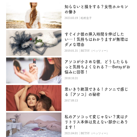
知らないと損をする？女性ホルモン
の働き
|
2023.03.19
松村圭子
すぐイク彼の挿入時間を伸ばした
い…！気持ちはわかりますが無理は
ダメな理由
|
2019.01.31
BETSY（ベッツィー）
アソコが小さめな彼。どうしたらも
っと気持ちよくなれる？…Betsyがお
悩みに回答！
2018.10.31
思いきり絶頂できる！クンニで感じ
る『アソコ』の秘密
2017.09.13
私のアソコって変じゃない？実はク
リトリス本体は見えない部分にあり
ます！
|
2021.04.01
BETSY（ベッツィー）