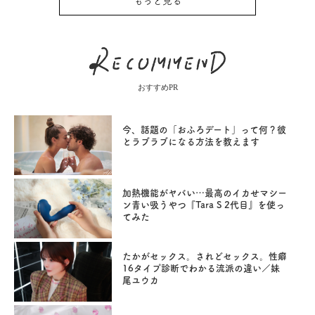
もっと見る
おすすめPR
今、話題の「おふろデート」って何？彼
とラブラブになる方法を教えます
加熱機能がヤバい…最高のイカせマシー
ン青い吸うやつ『Tara S 2代目』を使っ
てみた
たかがセックス。されどセックス。性癖
16タイプ診断でわかる流派の違い／妹
尾ユウカ