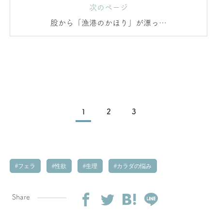
次のページ
股から「漁港のかほり」が漂って
いる？！
1
2
3
フェラ
性欲
生理
カラダの悩み
Share