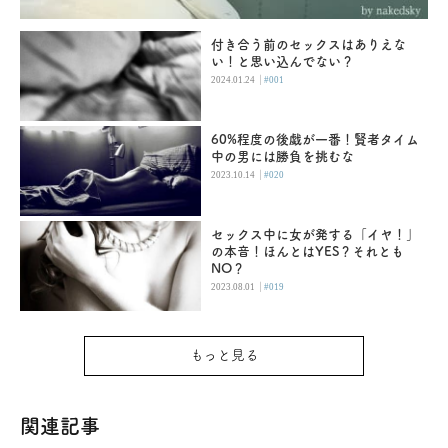
付き合う前のセックスはありえな
い！と思い込んでない？
|
2024.01.24
#001
60%程度の後戯が一番！賢者タイム
中の男には勝負を挑むな
|
2023.10.14
#020
セックス中に女が発する「イヤ！」
の本音！ほんとはYES？それとも
NO？
|
2023.08.01
#019
もっと見る
関連記事