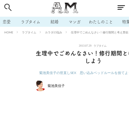
# 付き合いたい
# 男の本音
# セフレ
# 浮気
# 不倫
# 出会う方法
# マッチングアプリ
# ラブグッズ
# 体の相
恋愛
ラブタイム
結婚
マンガ
わたしのこと
特
# イケない
# ビッチの話
# エロスポット
# キャリア
ラブタイム
カラダの悩み
生理中でごめんなさい！修行期間と考え禁欲
HOME
# 恋愛相談
# モテテク
# セフレから本命へ
# 結婚したい
2013.07.29
ラブタイム
# セフレがほしい
# 夫婦の悩み
# おもしろライフ
生理中でごめんなさい！修行期間と
しよう
菊池美佳子の世直しSEX 思い込みベッドルールを捨てよ
菊池美佳子