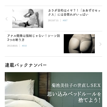
カラダ目的はイヤ？！「おあずけセッ
クス」には自惚れがいっぱい
|
2013.07.15
#007
アナル開発は強制じゃない！シーン別
3つの断り方
|
2013.08.05
#010
連載バックナンバー