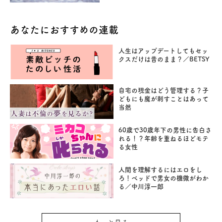
あなたにおすすめの連載
人生はアップデートしてもセッ
クスだけは昔のまま？／BETSY
自宅の現金はどう管理する？子
どもにも魔が刺すことはあって
当然
60歳で30歳年下の男性に告白さ
れる！？年齢を重ねるほどモテ
る女性
人間を理解するにはエロをし
ろ！ベッドで男女の機微がわか
る／中川淳一郎