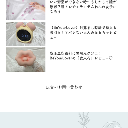
いい恋愛ができない時…もしかして膣が
原因？膣トレでモテモテふわふわ女子に
なろう
【BeYourLover】目覚まし時計で挿入も
吸引も！？バレない大人のおもちゃレビ
ュー
負圧真空吸引に甘噛みクンニ！
BeYourLoverの「食人花」レビュー♡
広告のお問い合わせ