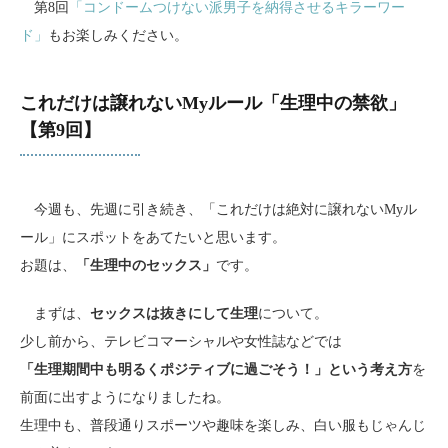
第8回
「コンドームつけない派男子を納得させるキラーワー
ド」
もお楽しみください。
これだけは譲れないMyルール「生理中の禁欲」
【第9回】
今週も、先週に引き続き、「これだけは絶対に譲れないMyル
ール」にスポットをあてたいと思います。
お題は、
「生理中のセックス」
です。
まずは、
セックスは抜きにして生理
について。
少し前から、テレビコマーシャルや女性誌などでは
「生理期間中も明るくポジティブに過ごそう！」という考え方
を
前面に出すようになりましたね。
生理中も、普段通りスポーツや趣味を楽しみ、白い服もじゃんじ