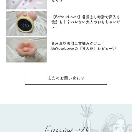
なろう
【BeYourLover】目覚まし時計で挿入も
吸引も！？バレない大人のおもちゃレビ
ュー
負圧真空吸引に甘噛みクンニ！
BeYourLoverの「食人花」レビュー♡
広告のお問い合わせ