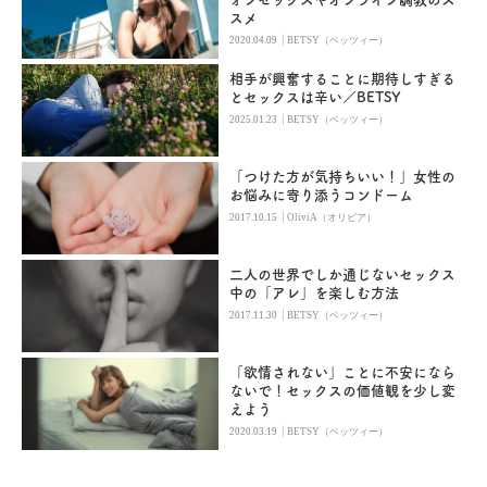
スメ
|
2020.04.09
BETSY（ベッツィー）
相手が興奮することに期待しすぎる
とセックスは辛い／BETSY
|
2025.01.23
BETSY（ベッツィー）
「つけた方が気持ちいい！」女性の
お悩みに寄り添うコンドーム
|
2017.10.15
OliviA（オリビア）
二人の世界でしか通じないセックス
中の「アレ」を楽しむ方法
|
2017.11.30
BETSY（ベッツィー）
「欲情されない」ことに不安になら
ないで！セックスの価値観を少し変
えよう
|
2020.03.19
BETSY（ベッツィー）