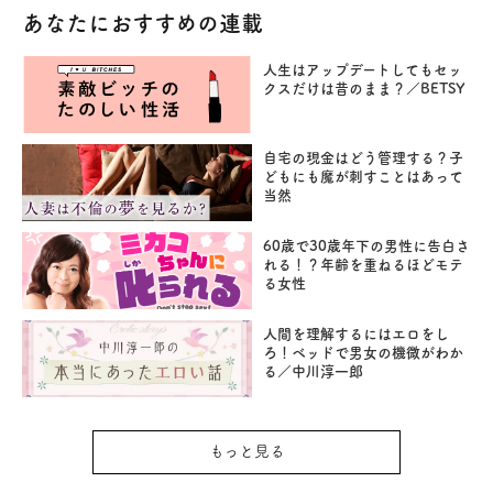
あなたにおすすめの連載
人生はアップデートしてもセッ
クスだけは昔のまま？／BETSY
自宅の現金はどう管理する？子
どもにも魔が刺すことはあって
当然
60歳で30歳年下の男性に告白さ
れる！？年齢を重ねるほどモテ
る女性
人間を理解するにはエロをし
ろ！ベッドで男女の機微がわか
る／中川淳一郎
もっと見る