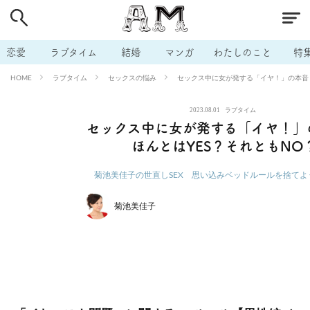
# 付き合いたい
# 男の本音
# セフレ
# 浮気
# 不倫
# 出会う方法
# マッチングアプリ
# ラブグッズ
# 体の相
恋愛
ラブタイム
結婚
マンガ
わたしのこと
特
# イケない
# ビッチの話
# エロスポット
# キャリア
ラブタイム
セックスの悩み
セックス中に女が発する「イヤ！」の本音！
HOME
# 恋愛相談
# モテテク
# セフレから本命へ
# 結婚したい
2023.08.01
ラブタイム
# セフレがほしい
# 夫婦の悩み
# おもしろライフ
セックス中に女が発する「イヤ！」
ほんとはYES？それともNO
菊池美佳子の世直しSEX 思い込みベッドルールを捨てよ
菊池美佳子