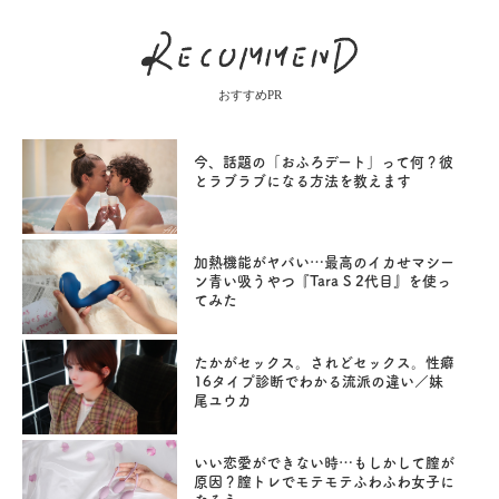
おすすめPR
今、話題の「おふろデート」って何？彼
とラブラブになる方法を教えます
加熱機能がヤバい…最高のイカせマシー
ン青い吸うやつ『Tara S 2代目』を使っ
てみた
たかがセックス。されどセックス。性癖
16タイプ診断でわかる流派の違い／妹
尾ユウカ
いい恋愛ができない時…もしかして膣が
原因？膣トレでモテモテふわふわ女子に