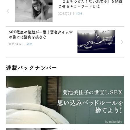
「ゴムをつけたくない派男子」を納得
させるキラーワードとは
|
2023.07.22
#008
60%程度の後戯が一番！賢者タイム中
の男には勝負を挑むな
|
2023.10.14
#020
連載バックナンバー