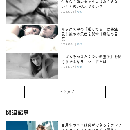
付き合う前のセックスはありえな
い！と思い込んでない？
|
2024.01.24
#001
セックス中の「愛してる」は要注
意！彼の本気度を試す「魔法の言
葉」
|
2023.08.01
#026
「ゴムをつけたくない派男子」を納
得させるキラーワードとは
|
2023.07.22
#008
もっと見る
関連記事
自粛中のエロは何ができる？テレフ
ォンセックスやオンライン調教のス