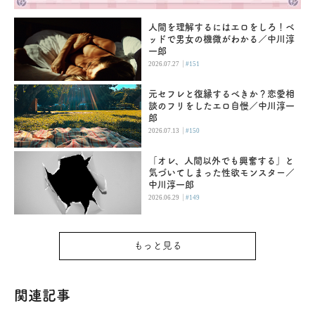
人間を理解するにはエロをしろ！ベ
ッドで男女の機微がわかる／中川淳
一郎
|
2026.07.27
#151
元セフレと復縁するべきか？恋愛相
談のフリをしたエロ自慢／中川淳一
郎
|
2026.07.13
#150
「オレ、人間以外でも興奮する」と
気づいてしまった性欲モンスター／
中川淳一郎
|
2026.06.29
#149
もっと見る
関連記事