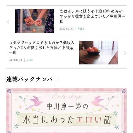
次はホテルに誘うぞ！約10年の時が
すっかり彼女を変えていた／中川淳一
郎
|
2023.03.06
#065
コタツでセックスできるのか？低収入
だった2人が捻り出した方法／中川淳
一郎
|
2023.04.03
#067
連載バックナンバー