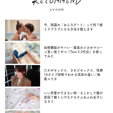
おすすめPR
今、話題の「おふろデート」って何？彼
とラブラブになる方法を教えます
加熱機能がヤバい…最高のイカせマシー
ン青い吸うやつ『Tara S 2代目』を使っ
てみた
たかがセックス。されどセックス。性癖
16タイプ診断でわかる流派の違い／妹
尾ユウカ
いい恋愛ができない時…もしかして膣が
原因？膣トレでモテモテふわふわ女子に
なろう