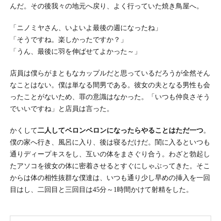
んだ。その後我々の地元へ戻り、よく行っていた焼き鳥屋へ。
「ニノミヤさん、いよいよ最後の週になったね」
「そうですね。楽しかったですか？」
「うん、最後に羽を伸ばせてよかった～」
店員は僕らがまともなカップルだと思っているだろうが全然そん
なことはない。僕は単なる間男である。彼女の夫となる男性も会
ったことがないため、罪の意識はなかった。「いつも仲良さそう
でいいですね」と店員は言った。
かくして
二人してベロンベロンになったらやることはただ一つ
。
僕の家へ行き、風呂に入り、後は寝るだけだ。閨に入るといつも
通りディープキスをし、互いの体をまさぐり合う。わざと勃起し
たアソコを彼女の体に密着させるとすぐにしゃぶってきた。そこ
からは体の相性抜群な僕達は、いつも通り少し早めの挿入を一回
目はし、二回目と三回目は45分～1時間かけて射精をした。