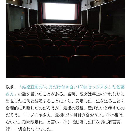
以前、
「結婚直前の3ヶ月だけ付き合い150回セックスをした佐藤
さん」
の話を書いたことがある。当時、彼女は年上のそれなりに
出世した彼氏と結婚することにより、安定した一生を送ることを
合理的に判断したのだろうが、最後の最後、遊びたいと考えたの
だろう。「ニノミヤさん、最後の3ヶ月付き合おうよ。その後は
ないよ。期間限定ね」と言い、そして結婚した日を境に有言実
行、一切会わなくなった。