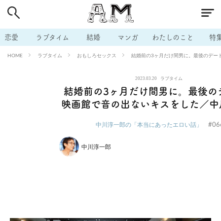
# 付き合いたい
# 男の本音
# セフレ
# 浮気
# 不倫
# 出会う方法
# マッチングアプリ
# ラブグッズ
# 体の相
恋愛
ラブタイム
結婚
マンガ
わたしのこと
特
# イケない
# ビッチの話
# エロスポット
# キャリア
ラブタイム
おもしろセックス
結婚前の3ヶ月だけ間男に。最後のデー
HOME
# 恋愛相談
# モテテク
# セフレから本命へ
# 結婚したい
2023.03.20
ラブタイム
# セフレがほしい
# 夫婦の悩み
# おもしろライフ
結婚前の3ヶ月だけ間男に。最後の
映画館で音の出ないキスをした／中
#06
中川淳一郎の「本当にあったエロい話」
中川淳一郎