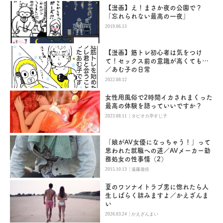
【漫画】え！まさか夜の公園で？
「忘れられない最高の一夜」
2019.06.13
【漫画】筋トレ初心者は気をつけ
て！セックス前の意識が高くても…
／あむ子の日常
2022.08.12
女性用風俗で2時間イカされまくった
最高の体験を語っていいですか？
|
2023.08.11
タピオカ亭すじ子
「娘がAV女優になっちゃう！」って
思われた就職への道／AVメーカー勤
務処女の性事情（2）
|
2015.10.13
遠藤遊佐
夏のワンナイトラブ男に惚れたら人
生しばらく詰みますよ／かえざんま
い
|
2026.03.24
かえざんまい