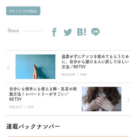
セックスの悩み
Share
遠慮せずにアソコを舐めてもらうため
に。自分から避ける人に試してほしい
方法／BETSY
|
2022.10.20
#468
自分にも相手にも使える胸・乳首の刺
激方法！レパートリーがすごい／
BETSY
|
2022.11.17
#147
連載バックナンバー