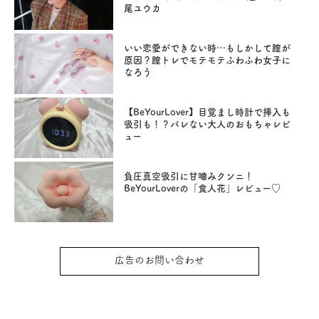
尾ユウカ
いい恋愛ができない時…もしかして膣が
原因？膣トレでモテモテふわふわ女子に
なろう
【BeYourLover】目覚まし時計で挿入も
吸引も！？バレない大人のおもちゃレビ
ュー
負圧真空吸引に甘噛みクンニ！
BeYourLoverの「食人花」レビュー♡
広告のお問い合わせ