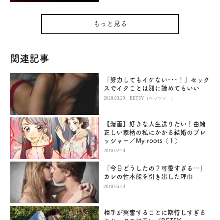
もっと見る
関連記事
「努力してもイケない･･･！」セック
スでイクことは別に諦めてもいい
|
2018.03.29
BETSY（ベッツィー）
【漫画】好きな人生送りたい！由緒
正しい家柄の私にかかる結婚のプレ
ッシャー／My roots（１）
2018.02.20
「今日どうしたの？可愛すぎる…」
カレの性本能を引き出した理由
2018.05.23
相手が興奮することに期待しすぎる