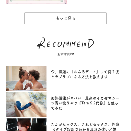
もっと見る
おすすめPR
今、話題の「おふろデート」って何？彼
とラブラブになる方法を教えます
加熱機能がヤバい…最高のイカせマシー
ン青い吸うやつ『Tara S 2代目』を使っ
てみた
たかがセックス。されどセックス。性癖
16タイプ診断でわかる流派の違い／妹