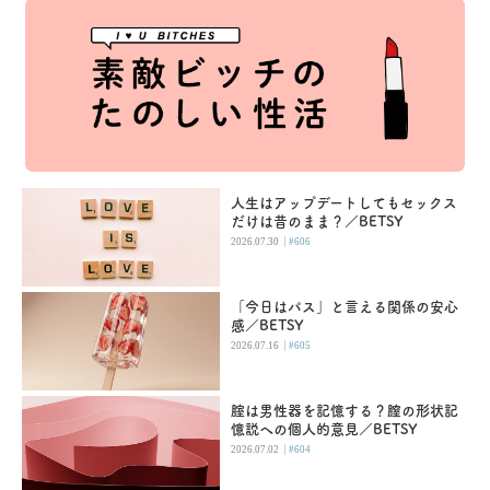
人生はアップデートしてもセックス
だけは昔のまま？／BETSY
|
2026.07.30
#606
「今日はパス」と言える関係の安心
感／BETSY
|
2026.07.16
#605
腟は男性器を記憶する？膣の形状記
憶説への個人的意見／BETSY
|
2026.07.02
#604