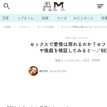
# 付き合いたい
# 男の本音
# セフレ
# 浮気
# 不倫
# 出会う方法
# マッチングアプリ
# ラブグッズ
# 体の相
恋愛
ラブタイム
結婚
マンガ
わたしのこと
特
# イケない
# ビッチの話
# エロスポット
# キャリア
ラブタイム
セックスの悩み
セックスで愛情は測れるのか？セフレのキス
HOME
# 恋愛相談
# モテテク
# セフレから本命へ
# 結婚したい
2022.11.03
ラブタイム
# セフレがほしい
# 夫婦の悩み
# おもしろライフ
セックスで愛情は測れるのか？セフ
や後戯を検証してみると…／BE
#469
素敵ビッチのたのしい性活
BETSY（ベッツィー）