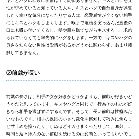
キスとハグの回数に愛情は全く関係ありません。キスとハグを女
性が求めていると知っている人や、キスとハグで自分自身が興奮
したり幸せな気分になったりする人は、恋愛感情が全くない相手
にもキスとハグをしまくります。喉まで亀頭を突っ込んだ直後の
口にも吸い付いてくるし、髪や肌を撫でながらキスするし、求め
られていなくても率先的にハグをします。一方で、キスやハグの
良さを知らない男性は愛情があるかどうかに関わらず、あまり接
触してきません。
②前戯が長い
前戯の長さは、相手の女が好きかどうかよりも、前戯が好きかど
うかだと思っています。キスやハグと同じで、行為そのものが好
きなら相手を選ばずにするんです。そして、長い前戯は性癖みた
いなものです。相手の反応の小さな変化を察知して巧みに焦らし
と寸止めを操ったり、しぬほどイカせまくったりして、30分、1
時間と延々挿入のない前戯を続けるのは変態といってもいいでし