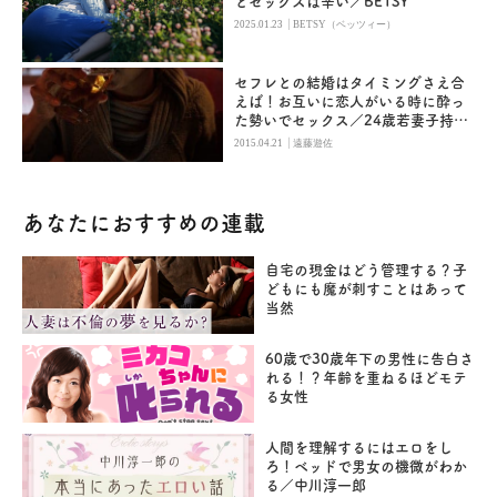
とセックスは辛い／BETSY
|
2025.01.23
BETSY（ベッツィー）
セフレとの結婚はタイミングさえ合
えば！お互いに恋人がいる時に酔っ
た勢いでセックス／24歳若妻子持ち
（3）
|
2015.04.21
遠藤遊佐
あなたにおすすめの連載
自宅の現金はどう管理する？子
どもにも魔が刺すことはあって
当然
60歳で30歳年下の男性に告白さ
れる！？年齢を重ねるほどモテ
る女性
人間を理解するにはエロをし
ろ！ベッドで男女の機微がわか
る／中川淳一郎