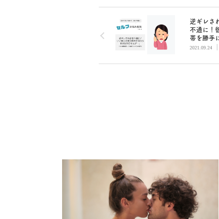
逆ギレさ
不通に！
帯を勝手
しまいま
2021.09.24
セルフお
談