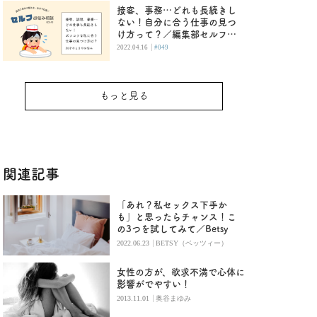
接客、事務…どれも長続きし
ない！自分に合う仕事の見つ
け方って？／編集部セルフお
悩み相談
|
2022.04.16
#049
もっと見る
関連記事
「あれ？私セックス下手か
も」と思ったらチャンス！こ
の3つを試してみて／Betsy
|
2022.06.23
BETSY（ベッツィー）
女性の方が、欲求不満で心体に
影響がでやすい！
|
2013.11.01
奥谷まゆみ