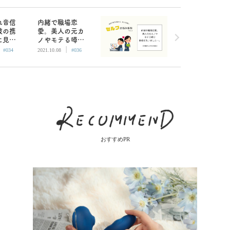
れ音信
内緒で職場恋
彼の携
愛。美人の元カ
に見て
ノやモテる噂に
|
|
した／
自信を失ってし
#034
2021.10.08
#036
悩み相
まいます／AM編
集部セルフお悩
み相談
おすすめPR