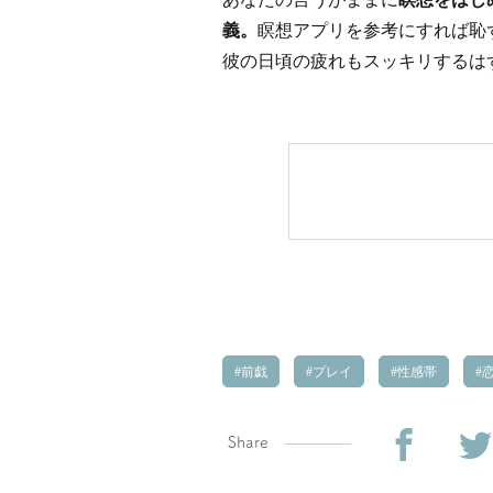
義。
瞑想アプリを参考にすれば恥
彼の日頃の疲れもスッキリするは
前戯
プレイ
性感帯
恋
Share