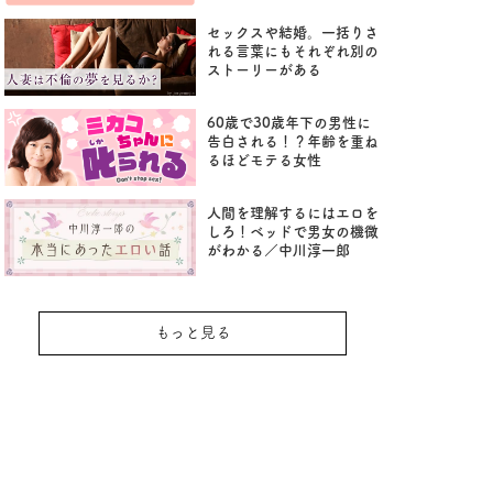
セックスや結婚。一括りさ
れる言葉にもそれぞれ別の
ストーリーがある
60歳で30歳年下の男性に
告白される！？年齢を重ね
るほどモテる女性
人間を理解するにはエロを
しろ！ベッドで男女の機微
がわかる／中川淳一郎
もっと見る