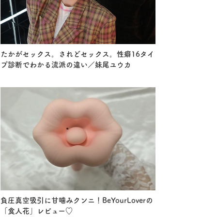
たかがセックス。されどセックス。性癖16タイ
プ診断でわかる流派の違い／妹尾ユウカ
負圧真空吸引に甘噛みクンニ！BeYourLoverの
「食人花」レビュー♡