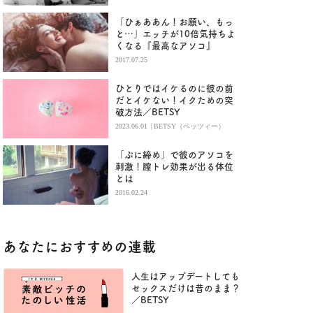
「ひぁああん！お願い、もっ
と…」エッチが10倍気持ちよ
くなる『最高なアソコ』
2017.07.25
ひとりではイケるのに彼の前
だとイケない！イクための突
破方法／BETSY
|
2023.06.01
BETSY（ベッツィー）
「ぷに締め」で彼のアソコを
刺激！膣トレ効果が出る体位
とは
2016.02.24
あなたにおすすめの連載
人生はアップデートしても
セックスだけは昔のまま？
／BETSY