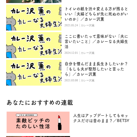
トイレの紙を渋々変える方が残ると
いい「夫婦どちらが先に死ぬのがい
いのか」／カレー沢薫
|
2021.05.24
カレー沢薫
ここに書いたって意味がない「夫に
言いたいこと」／カレーなる夫婦生
活
|
2024.12.01
カレー沢薫
自分を憎んだまま長生きしたいか？
「もしも夫が整形したいと言った
ら」／カレー沢薫
|
2021.03.08
カレー沢薫
あなたにおすすめの連載
人生はアップデートしてもセッ
クスだけは昔のまま？／BETSY