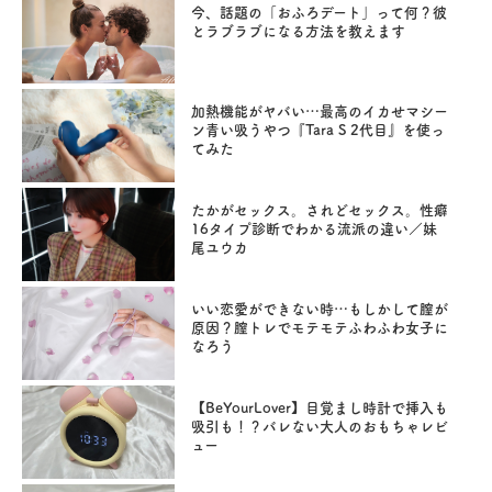
今、話題の「おふろデート」って何？彼
とラブラブになる方法を教えます
加熱機能がヤバい…最高のイカせマシー
ン青い吸うやつ『Tara S 2代目』を使っ
てみた
たかがセックス。されどセックス。性癖
16タイプ診断でわかる流派の違い／妹
尾ユウカ
いい恋愛ができない時…もしかして膣が
原因？膣トレでモテモテふわふわ女子に
なろう
【BeYourLover】目覚まし時計で挿入も
吸引も！？バレない大人のおもちゃレビ
ュー