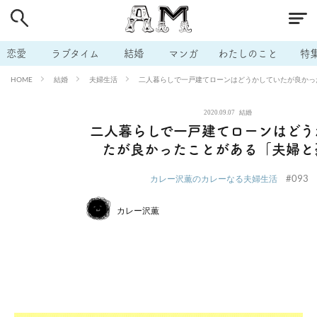
# 付き合いたい
# 男の本音
# セフレ
# 浮気
# 不倫
# 出会う方法
# マッチングアプリ
# ラブグッズ
# 体の相
恋愛
ラブタイム
結婚
マンガ
わたしのこと
特
# イケない
# ビッチの話
# エロスポット
# キャリア
結婚
夫婦生活
二人暮らしで一戸建てローンはどうかしていたが良かっ
HOME
# 恋愛相談
# モテテク
# セフレから本命へ
# 結婚したい
2020.09.07
結婚
# セフレがほしい
# 夫婦の悩み
# おもしろライフ
二人暮らしで一戸建てローンはどう
たが良かったことがある「夫婦と
#093
カレー沢薫のカレーなる夫婦生活
カレー沢薫