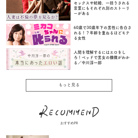
セックスや結婚。一括りされる
言葉にもそれぞれ別のストーリ
ーがある
60歳で30歳年下の男性に告白さ
れる！？年齢を重ねるほどモテ
る女性
人間を理解するにはエロをし
ろ！ベッドで男女の機微がわか
る／中川淳一郎
もっと見る
おすすめPR