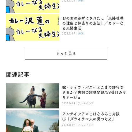
|
2025.01.24
#010
おのおの参考にされたし「夫婦喧嘩
の理由と仲直りの方法」／カレーな
る夫婦生活
|
2025.01.07
#006
もっと見る
関連記事
蛇・ナイフ・バス…どこまで許容で
きるか？夫婦の趣味問題/59番目のマ
リアージュ
|
2017.04.04
アルテイシア
アルテイシア×こはなみみこ対談
①「ダライラマ夫の見つけ方」
|
2018.08.07
アルテイシア