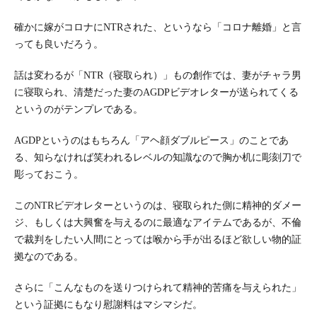
確かに嫁がコロナにNTRされた、というなら「コロナ離婚」と言
っても良いだろう。
話は変わるが「NTR（寝取られ）」もの創作では、妻がチャラ男
に寝取られ、清楚だった妻のAGDPビデオレターが送られてくる
というのがテンプレである。
AGDPというのはもちろん「アヘ顔ダブルピース」のことであ
る、知らなければ笑われるレベルの知識なので胸か机に彫刻刀で
彫っておこう。
このNTRビデオレターというのは、寝取られた側に精神的ダメー
ジ、もしくは大興奮を与えるのに最適なアイテムであるが、不倫
で裁判をしたい人間にとっては喉から手が出るほど欲しい物的証
拠なのである。
さらに「こんなものを送りつけられて精神的苦痛を与えられた」
という証拠にもなり慰謝料はマシマシだ。