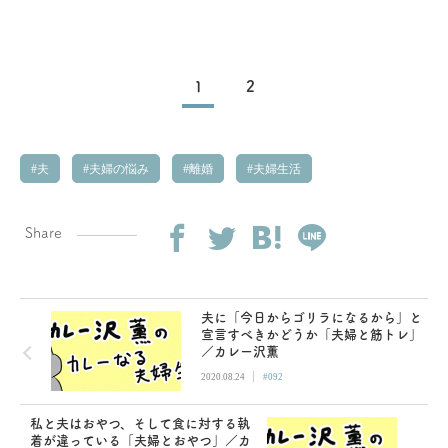
1
2
夫
夫婦の悩み
離婚
夫婦生活
Share
夫に「今日からゴリラになるから」と
宣言すべきかどうか「夫婦と筋トレ」
／カレー沢薫
|
2020.08.24
#092
私と夫はおやつ、そして食に対する執
着が違っている「夫婦とおやつ」／カ