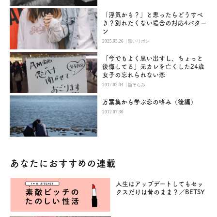
「浮気かも？」と思ったらどうすべ
き？別れたくない場合の対応4パター
ン
|
2025.03.26
黒いリボン
「今でもよく思い出すし、ちょっと
後悔してる」元カレを亡くした24歳
女子の忘れられない恋
|
2017.02.04
舘そらみ
万葉集から学ぶ恋の嗜み（後編）
2012.07.30
あなたにおすすめの連載
人生はアップデートしてもセッ
クスだけは昔のまま？／BETSY