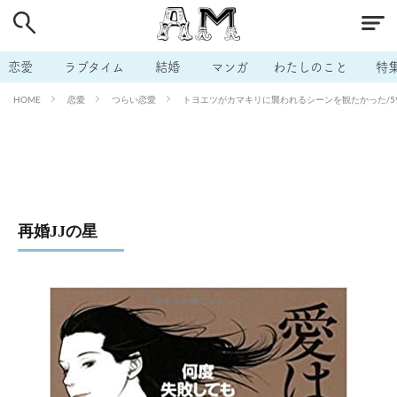
# 付き合いたい
# 男の本音
# セフレ
# 浮気
# 不倫
# 出会う方法
# マッチングアプリ
恋愛
ラブタイム
結婚
マンガ
わたしのこと
特
# ラブグッズ
# 体の相性
# イケない
恋愛
つらい恋愛
トヨエツがカマキリに襲われるシーンを観たかった/59
HOME
# ビッチの話
# エロスポット
# キャリア
# 恋愛相談
# モテテク
# セフレから本命へ
# 結婚したい
# セフレがほしい
# 夫婦の悩み
# おもしろライフ
再婚JJの星