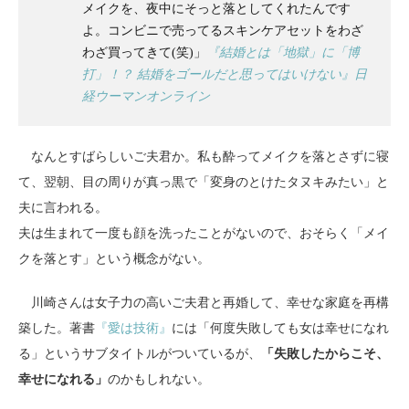
メイクを、夜中にそっと落としてくれたんです
よ。コンビニで売ってるスキンケアセットをわざ
わざ買ってきて(笑)」
『結婚とは「地獄」に「博
打」！？ 結婚をゴールだと思ってはいけない』日
経ウーマンオンライン
なんとすばらしいご夫君か。私も酔ってメイクを落とさずに寝
て、翌朝、目の周りが真っ黒で「変身のとけたタヌキみたい」と
夫に言われる。
夫は生まれて一度も顔を洗ったことがないので、おそらく「メイ
クを落とす」という概念がない。
川崎さんは女子力の高いご夫君と再婚して、幸せな家庭を再構
築した。著書
『愛は技術』
には「何度失敗しても女は幸せになれ
る」というサブタイトルがついているが、
「失敗したからこそ、
幸せになれる」
のかもしれない。