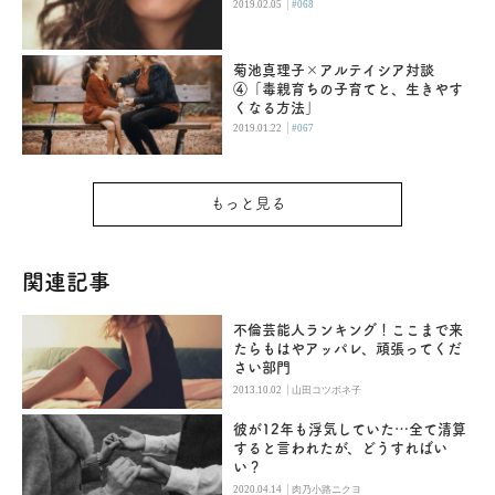
|
2019.02.05
#068
菊池真理子×アルテイシア対談
④「毒親育ちの子育てと、生きやす
くなる方法」
|
2019.01.22
#067
もっと見る
関連記事
不倫芸能人ランキング！ここまで来
たらもはやアッパレ、頑張ってくだ
さい部門
|
2013.10.02
山田コツボネ子
彼が12年も浮気していた…全て清算
すると言われたが、どうすればい
い？
|
2020.04.14
肉乃小路ニクヨ