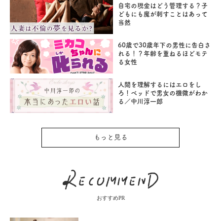
自宅の現金はどう管理する？子
どもにも魔が刺すことはあって
当然
60歳で30歳年下の男性に告白さ
れる！？年齢を重ねるほどモテ
る女性
人間を理解するにはエロをし
ろ！ベッドで男女の機微がわか
る／中川淳一郎
もっと見る
おすすめPR