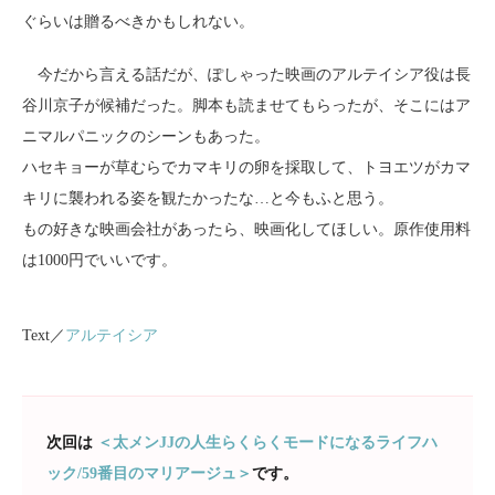
ぐらいは贈るべきかもしれない。
今だから言える話だが、ぽしゃった映画のアルテイシア役は長
谷川京子が候補だった。脚本も読ませてもらったが、そこにはア
ニマルパニックのシーンもあった。
ハセキョーが草むらでカマキリの卵を採取して、トヨエツがカマ
キリに襲われる姿を観たかったな…と今もふと思う。
もの好きな映画会社があったら、映画化してほしい。原作使用料
は1000円でいいです。
Text／
アルテイシア
次回は
＜太メンJJの人生らくらくモードになるライフハ
ック/59番目のマリアージュ＞
です。