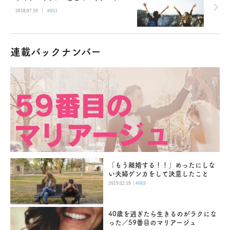
|
2018.07.10
#053
連載バックナンバー
「もう離婚する！！」めったにしな
い夫婦ゲンカをして決意したこと
|
2019.02.19
#069
40歳を過ぎたら生きるのがラクにな
った／59番目のマリアージュ