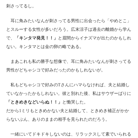
刺さってるし。
耳に角みたいなんが刺さってる男性に出会ったら「やめとこ」
とスルーする女性が多いだろう。広末涼子は過去の離婚から学ん
で、
「キンタマ発見！！」
と眉間からイナズマが出たのかもしれ
ない。キンタマとは金の卵の略である。
まあこれも私の勝手な想像で、耳に角みたいなんが刺さってる
男性がどちゃシコで好みだったのかもしれないが。
私もどちゃシコで好みのTさんにハマらなければ、夫と結婚し
ていなかったかもしれない。彼と別れた後、私はサウザーばりに
「ときめきなどいらぬ！！」
と慟哭した。
だから1ミリもときめかない夫と結婚して、ときめき補正がかか
らないぶん、ありのままの相手を見られたのだろう。
一緒にいてドキドキしないのは、リラックスして素でいられる