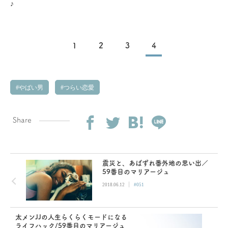
♪
1
2
3
4
やばい男
つらい恋愛
Share
震災と、あばずれ番外地の思い出／
59番目のマリアージュ
|
2018.06.12
#051
太メンJJの人生らくらくモードになる
ライフハック/59番目のマリアージュ