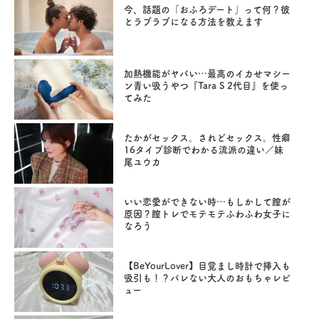
今、話題の「おふろデート」って何？彼
とラブラブになる方法を教えます
加熱機能がヤバい…最高のイカせマシー
ン青い吸うやつ『Tara S 2代目』を使っ
てみた
たかがセックス。されどセックス。性癖
16タイプ診断でわかる流派の違い／妹
尾ユウカ
いい恋愛ができない時…もしかして膣が
原因？膣トレでモテモテふわふわ女子に
なろう
【BeYourLover】目覚まし時計で挿入も
吸引も！？バレない大人のおもちゃレビ
ュー