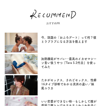
おすすめPR
今、話題の「おふろデート」って何？彼
とラブラブになる方法を教えます
加熱機能がヤバい…最高のイカせマシー
ン青い吸うやつ『Tara S 2代目』を使っ
てみた
たかがセックス。されどセックス。性癖
16タイプ診断でわかる流派の違い／妹
尾ユウカ
いい恋愛ができない時…もしかして膣が
原因？膣トレでモテモテふわふわ女子に