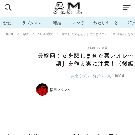
# 付き合いたい
# 男の本音
# セフレ
# 浮気
# 不倫
# 出会う方法
# マッチングアプリ
# ラブグッズ
# 体の相
恋愛
ラブタイム
結婚
マンガ
わたしのこと
特
# イケない
# ビッチの話
# エロスポット
# キャリア
恋愛
つらい恋愛
最終回：女を悲しませた悪いオレ…「オレ物語」を作
HOME
# 恋愛相談
# モテテク
# セフレから本命へ
# 結婚したい
2013.03.06
恋愛
# セフレがほしい
# 夫婦の悩み
# おもしろライフ
最終回：女を悲しませた悪いオレ…
語」を作る男に注意！（後編
#004
失恋珍プレー好プレー集
福田フクスケ