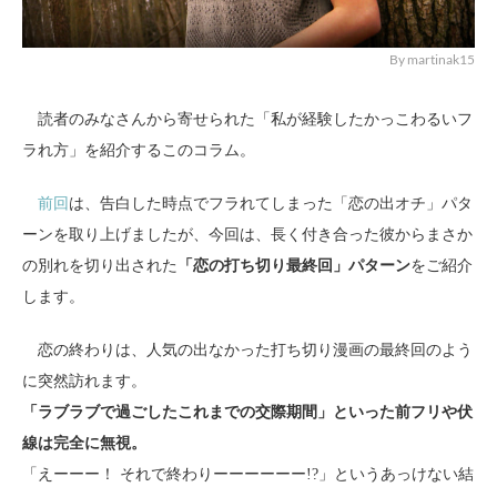
By martinak15
読者のみなさんから寄せられた「私が経験したかっこわるいフ
ラれ方」を紹介するこのコラム。
前回
は、告白した時点でフラれてしまった「恋の出オチ」パタ
ーンを取り上げましたが、今回は、長く付き合った彼からまさか
の別れを切り出された
「恋の打ち切り最終回」パターン
をご紹介
します。
恋の終わりは、人気の出なかった打ち切り漫画の最終回のよう
に突然訪れます。
「ラブラブで過ごしたこれまでの交際期間」といった前フリや伏
線は完全に無視。
「えーーー！ それで終わりーーーーーー!?」というあっけない結