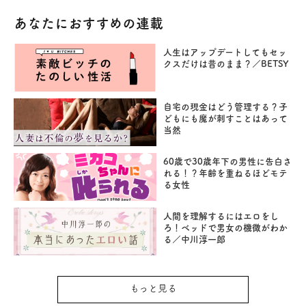
あなたにおすすめの連載
人生はアップデートしてもセッ
クスだけは昔のまま？／BETSY
自宅の現金はどう管理する？子
どもにも魔が刺すことはあって
当然
60歳で30歳年下の男性に告白さ
れる！？年齢を重ねるほどモテ
る女性
人間を理解するにはエロをし
ろ！ベッドで男女の機微がわか
る／中川淳一郎
もっと見る