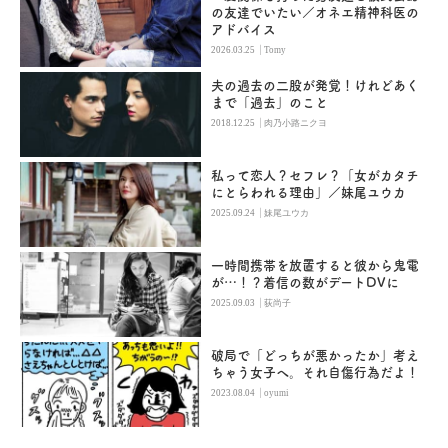
の友達でいたい／オネエ精神科医の
アドバイス
|
2026.03.25
Tomy
夫の過去の二股が発覚！けれどあく
まで「過去」のこと
|
2018.12.25
肉乃小路ニクヨ
私って恋人？セフレ？「女がカタチ
にとらわれる理由」／妹尾ユウカ
|
2025.09.24
妹尾ユウカ
一時間携帯を放置すると彼から鬼電
が…！？着信の数がデートDVに
|
2025.09.03
荻尚子
破局で「どっちが悪かったか」考え
ちゃう女子へ。それ自傷行為だよ！
|
2023.08.04
oyumi