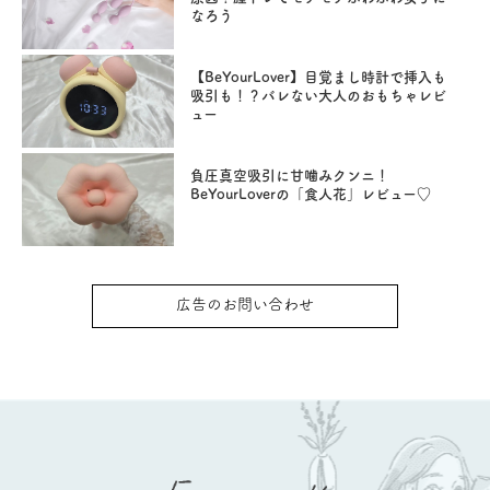
なろう
【BeYourLover】目覚まし時計で挿入も
吸引も！？バレない大人のおもちゃレビ
ュー
負圧真空吸引に甘噛みクンニ！
BeYourLoverの「食人花」レビュー♡
広告のお問い合わせ