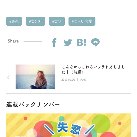
失恋
女分析
実話
つらい恋愛
Share
こんなかっこわるいフラれ方しまし
た！（前編）
|
2013.02.26
#003
連載バックナンバー