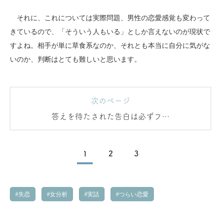
それに、これについては実際問題、男性の恋愛感覚も変わって
きているので、「そういう人もいる」としか言えないのが現状で
すよね。相手が単に草食系なのか、それとも本当に自分に気がな
いのか、判断はとても難しいと思います。
次のページ
答えを待たされた告白は必ずフェ
ードアウトする！
1
2
3
失恋
女分析
実話
つらい恋愛