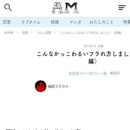
# 付き合いたい
# 男の本音
# セフレ
# 浮気
# 不倫
# 出会う方法
# マッチングアプリ
# ラブグッズ
# 体の相
恋愛
ラブタイム
結婚
マンガ
わたしのこと
特
# イケない
# ビッチの話
# エロスポット
# キャリア
恋愛
つらい恋愛
こんなかっこわるいフラれ方しました！（前編）
HOME
# 恋愛相談
# モテテク
# セフレから本命へ
# 結婚したい
2013.02.26
恋愛
# セフレがほしい
# 夫婦の悩み
# おもしろライフ
こんなかっこわるいフラれ方しまし
編）
#003
失恋珍プレー好プレー集
福田フクスケ