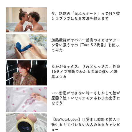
今、話題の「おふろデート」って何？彼
とラブラブになる方法を教えます
加熱機能がヤバい…最高のイカせマシー
ン青い吸うやつ『Tara S 2代目』を使っ
てみた
たかがセックス。されどセックス。性癖
16タイプ診断でわかる流派の違い／妹
尾ユウカ
いい恋愛ができない時…もしかして膣が
原因？膣トレでモテモテふわふわ女子に
なろう
【BeYourLover】目覚まし時計で挿入も
吸引も！？バレない大人のおもちゃレビ
ュー