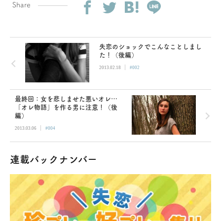
Share
失恋のショックでこんなことしまし
た！（後編）
|
2013.02.18
#002
最終回：女を悲しませた悪いオレ…
「オレ物語」を作る男に注意！（後
編）
|
2013.03.06
#004
連載バックナンバー