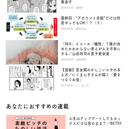
黄身子
|
2019.02.26
黄身子
最終回：“アカウント自殺”だけは何
度やってもOK！？（５）
|
2013.03.05
雨宮まみ
「SEX」イコール「犠牲」？誰が決
めたかわからない考えが人を不幸に
する／山田玲司の男子更衣室
|
2026.02.04
山田玲司
【漫画】男女間のかしこいエサの与
え方／にくまん子さんが描く「愛を
つなぐお金」
|
2017.10.05
にくまん子
あなたにおすすめの連載
人生はアップデートしてもセッ
クスだけは昔のまま？／BETSY