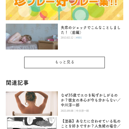
失恋のショックでこんなことしまし
た！（前編）
|
2013.02.12
#001
もっと見る
関連記事
なぜ35歳でエロを恥ずかしがるの
か？彼女の本心が今も分からない／
中川淳一郎
|
2025.09.08
中川淳一郎
【漫画】あなたに合わせている私の
ことを好きですか？人魚姫の場合／