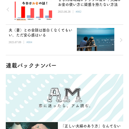
お金の使い方に疑惑を持たない方法
|
2025.06.28
#002
夫（妻）との会話は面白くなくてもい
い。ただ安心感はいる
|
2025.07.09
#004
連載バックナンバー
「正しい夫婦のあり方」なんてない