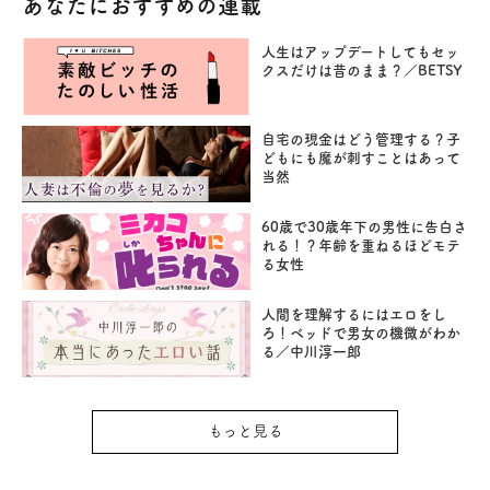
あなたにおすすめの連載
人生はアップデートしてもセッ
クスだけは昔のまま？／BETSY
自宅の現金はどう管理する？子
どもにも魔が刺すことはあって
当然
60歳で30歳年下の男性に告白さ
れる！？年齢を重ねるほどモテ
る女性
人間を理解するにはエロをし
ろ！ベッドで男女の機微がわか
る／中川淳一郎
もっと見る