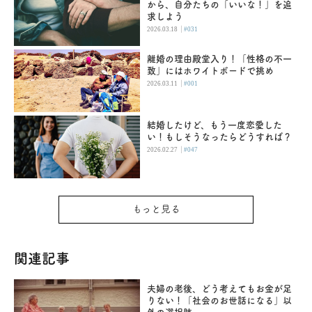
から、自分たちの「いいな！」を追
求しよう
|
2026.03.18
#031
離婚の理由殿堂入り！「性格の不一
致」にはホワイトボードで挑め
|
2026.03.11
#001
結婚したけど、もう一度恋愛した
い！もしそうなったらどうすれば？
|
2026.02.27
#047
もっと見る
関連記事
夫婦の老後、どう考えてもお金が足
りない！「社会のお世話になる」以