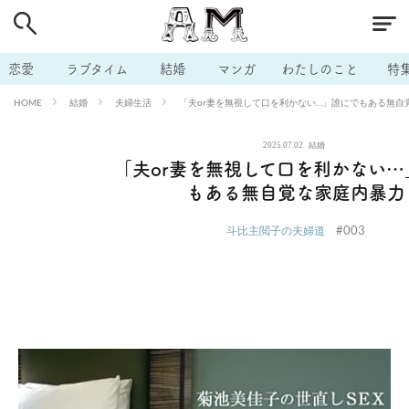
# 付き合いたい
# 男の本音
# セフレ
# 浮気
# 不倫
# 出会う方法
# マッチングアプリ
# ラブグッズ
# 体の相
恋愛
ラブタイム
結婚
マンガ
わたしのこと
特
# イケない
# ビッチの話
# エロスポット
# キャリア
結婚
夫婦生活
「夫or妻を無視して口を利かない…」誰にでもある無自
HOME
# 恋愛相談
# モテテク
# セフレから本命へ
# 結婚したい
2025.07.02
結婚
# セフレがほしい
# 夫婦の悩み
# おもしろライフ
「夫or妻を無視して口を利かない…
もある無自覚な家庭内暴力
#003
斗比主閲子の夫婦道