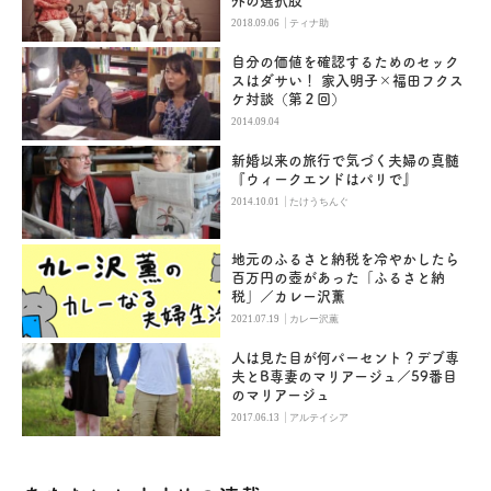
外の選択肢
|
2018.09.06
ティナ助
自分の価値を確認するためのセック
スはダサい！ 家入明子×福田フクス
ケ対談（第２回）
2014.09.04
新婚以来の旅行で気づく夫婦の真髄
『ウィークエンドはパリで』
|
2014.10.01
たけうちんぐ
地元のふるさと納税を冷やかしたら
百万円の壺があった「ふるさと納
税」／カレー沢薫
|
2021.07.19
カレー沢薫
人は見た目が何パーセント？デブ専
夫とB専妻のマリアージュ／59番目
のマリアージュ
|
2017.06.13
アルテイシア