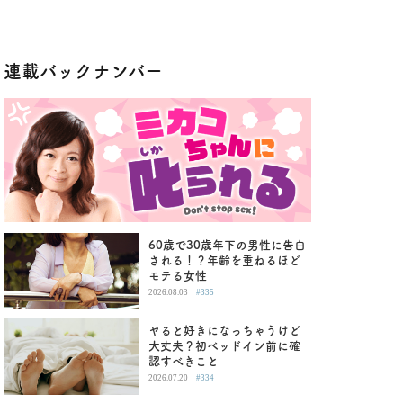
連載バックナンバー
60歳で30歳年下の男性に告白
される！？年齢を重ねるほど
モテる女性
|
2026.08.03
#335
ヤると好きになっちゃうけど
大丈夫？初ベッドイン前に確
認すべきこと
|
2026.07.20
#334