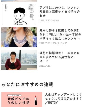
アプリはこわいよ。ワンレン
写真家と深夜サイゼで待ち合
わせ
|
2023.09.17
oyumi
強みと弱みを把握して横綱に
なれ！/彼氏いない歴＝年齢の
バリキャリ処女にカウンセリ
ング③
|
2017.05.03
アルテイシア
理想の結婚相手！ 本当に自
分が求めている男性像と
は…？
2013.04.15
あなたにおすすめの連載
人生はアップデートしても
セックスだけは昔のまま？
／BETSY