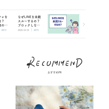
フレを
なぜLINEを未読
は？
スルーするの？
俺のチ
ブロックしない
|
|
夢
のは「マフィア
#072
2020.10.19
#075
思いた
の女」だと思わ
れてるから
おすすめPR