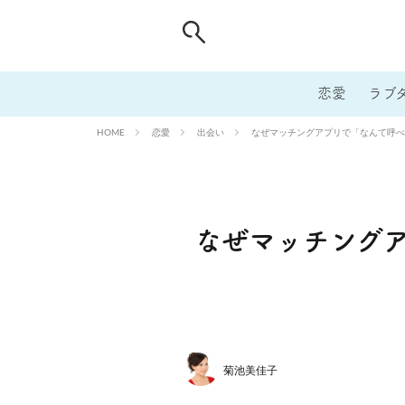
恋愛
ラブ
恋愛
出会い
なぜマッチングアプリで「なんて呼べ
HOME
なぜマッチング
菊池美佳子