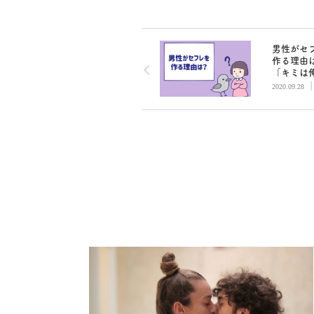
男性がセ
作る理由
「キミは
ンチンに
2020.09.28
中！」と
い