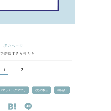
次のページ
で登録する女性たち
1
2
マッチングアプリ
女の本音
出会い