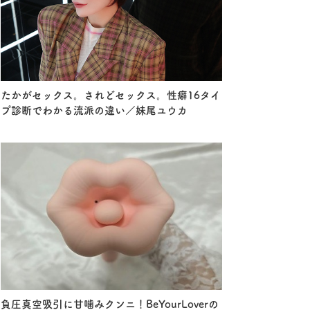
たかがセックス。されどセックス。性癖16タイ
プ診断でわかる流派の違い／妹尾ユウカ
負圧真空吸引に甘噛みクンニ！BeYourLoverの