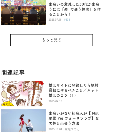
出会いの激減した30代が出会
うには「週1で通う趣味」を作
ることから！
|
2026.07.06
#333
もっと見る
関連記事
婚活サイトに登録したら絶対
最初にやるべきこと／ネット
婚活のコツ（1）
2015.04.18
出会いがない社会人が【 Not
地雷 Yes フォーリンラブ】な
男性と出会う方法
|
2025.10.01
妹尾ユウカ