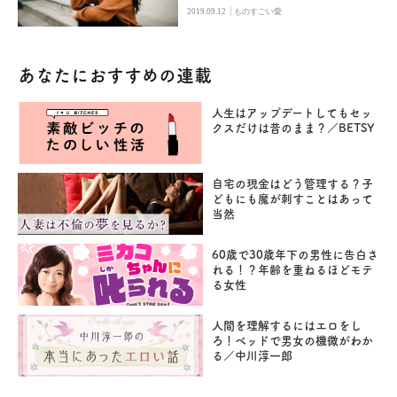
|
2019.09.12
ものすごい愛
あなたにおすすめの連載
人生はアップデートしてもセッ
クスだけは昔のまま？／BETSY
自宅の現金はどう管理する？子
どもにも魔が刺すことはあって
当然
60歳で30歳年下の男性に告白さ
れる！？年齢を重ねるほどモテ
る女性
人間を理解するにはエロをし
ろ！ベッドで男女の機微がわか
る／中川淳一郎