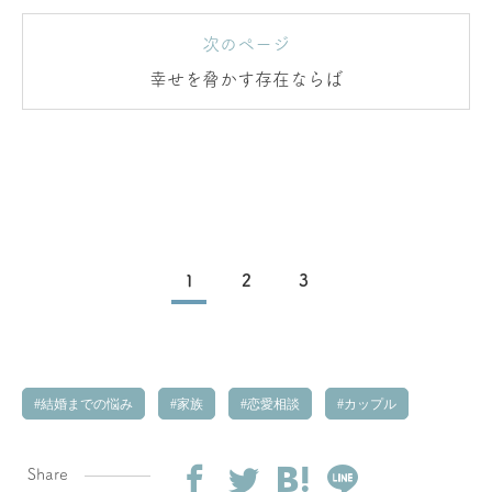
次のページ
幸せを脅かす存在ならば
1
2
3
結婚までの悩み
家族
恋愛相談
カップル
Share