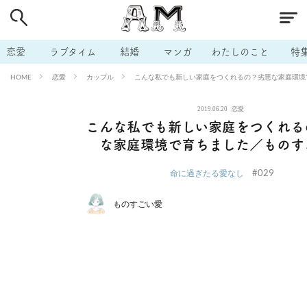
# 付き合いたい
# 男の本音
# セフレ
# 浮気
# 不倫
# 出会う方法
# マッチングアプリ
# ラブグッズ
# 体の相
恋愛
ラブタイム
結婚
マンガ
わたしのこと
特
# イケない
# ビッチの話
# エロスポット
# キャリア
恋愛
カップル
こんな私でも新しい家庭をつくれるの？劣悪な家庭環境
HOME
# 恋愛相談
# モテテク
# セフレから本命へ
# 結婚したい
2019.06.20
恋愛
# セフレがほしい
# 夫婦の悩み
# おもしろライフ
こんな私でも新しい家庭をつくれる
な家庭環境で育ちました／ものす
#029
命に過ぎたる愛なし
ものすごい愛