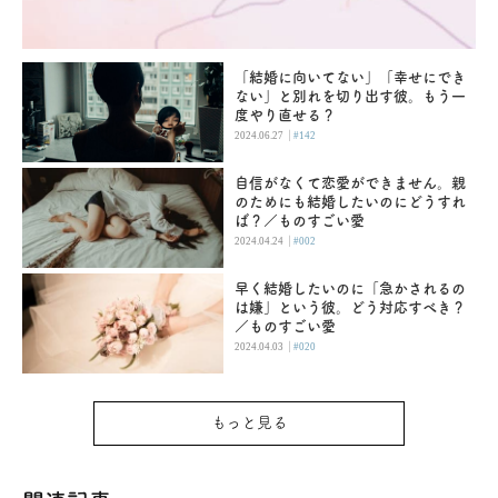
「結婚に向いてない」「幸せにでき
ない」と別れを切り出す彼。もう一
度やり直せる？
|
2024.06.27
#142
自信がなくて恋愛ができません。親
のためにも結婚したいのにどうすれ
ば？／ものすごい愛
|
2024.04.24
#002
早く結婚したいのに「急かされるの
は嫌」という彼。どう対応すべき？
／ものすごい愛
|
2024.04.03
#020
もっと見る