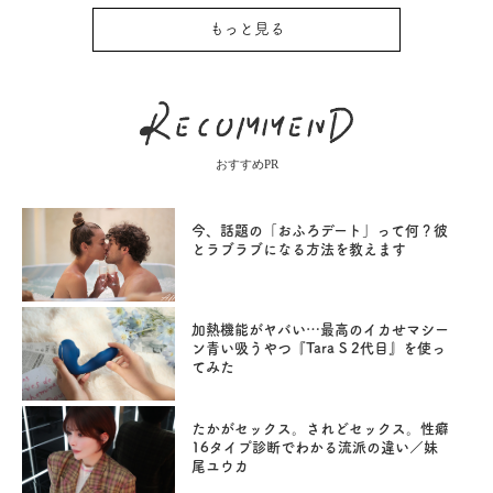
もっと見る
おすすめPR
今、話題の「おふろデート」って何？彼
とラブラブになる方法を教えます
加熱機能がヤバい…最高のイカせマシー
ン青い吸うやつ『Tara S 2代目』を使っ
てみた
たかがセックス。されどセックス。性癖
16タイプ診断でわかる流派の違い／妹
尾ユウカ