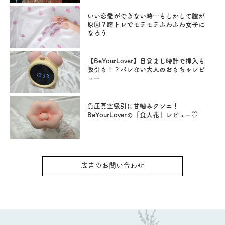
いい恋愛ができない時…もしかして膣が
原因？膣トレでモテモテふわふわ女子に
なろう
【BeYourLover】目覚まし時計で挿入も
吸引も！？バレない大人のおもちゃレビ
ュー
負圧真空吸引に甘噛みクンニ！
BeYourLoverの「食人花」レビュー♡
広告のお問い合わせ