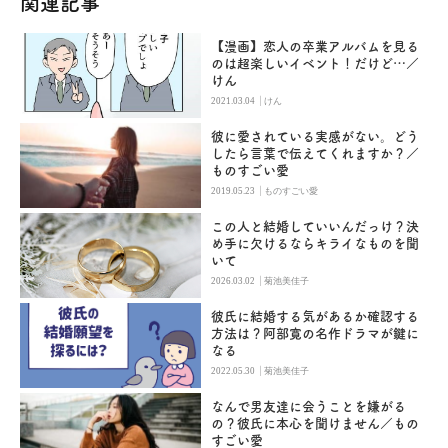
関連記事
【漫画】恋人の卒業アルバムを見る
のは超楽しいイベント！だけど…／
けん
|
2021.03.04
けん
彼に愛されている実感がない。どう
したら言葉で伝えてくれますか？／
ものすごい愛
|
2019.05.23
ものすごい愛
この人と結婚していいんだっけ？決
め手に欠けるならキライなものを聞
いて
|
2026.03.02
菊池美佳子
彼氏に結婚する気があるか確認する
方法は？阿部寛の名作ドラマが鍵に
なる
|
2022.05.30
菊池美佳子
なんで男友達に会うことを嫌がる
の？彼氏に本心を聞けません／もの
すごい愛