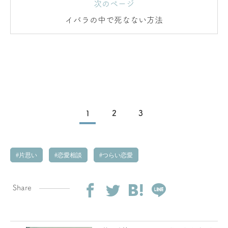
次のページ
イバラの中で死なない方法
1
2
3
片思い
恋愛相談
つらい恋愛
Share