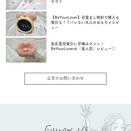
なろう
【BeYourLover】目覚まし時計で挿入も
吸引も！？バレない大人のおもちゃレビ
ュー
負圧真空吸引に甘噛みクンニ！
BeYourLoverの「食人花」レビュー♡
広告のお問い合わせ