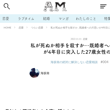
# 付き合いたい
# 男の本音
# セフレ
# 浮気
# 不倫
# 出会う方法
# マッチングアプリ
# ラブグッズ
# 体の相
恋愛
ラブタイム
結婚
マンガ
わたしのこと
特
# イケない
# ビッチの話
# エロスポット
# キャリア
恋愛
つらい恋愛
私が死ぬか相手を殺すか…既婚者への片思いが4年目に
HOME
# 恋愛相談
# モテテク
# セフレから本命へ
# 結婚したい
2022.11.11
恋愛
# セフレがほしい
# 夫婦の悩み
# おもしろライフ
私が死ぬか相手を殺すか…既婚者へ
が4年目に突入した27歳女性
#004
海坂侑の絶対に解決しない恋愛相談
海坂侑