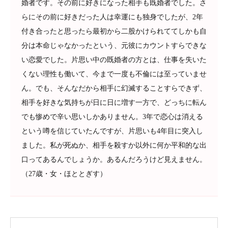
婚者です。その前に好きになった相手も既婚者でした。さ
らにその前に好きだった人は幸運にも独身でしたが、2年
付き合ったと思ったら最初から二股かけられててしかも自
分は本命じゃなかったという、元彼にカウントすらできな
い恋愛でした。片思い中の既婚者の方とは、仕事を失いた
くない理性も働いて、今まで一度も不倫には至っていませ
ん。でも、そんなだから相手に幻滅することすらできず、
相手を好きな気持ちが日に日に増す一方で、どっちに転ん
でも惨めで辛い思いしかありません。3年で恋心は消える
という噂を信じていたんですが、片思いも4年目に突入し
ました。私が死ぬか、相手を殺すか以外に何か平和的な出
口ってあるんでしょうか。あるんだろうけど見えません。
（27歳・女・ほととぎす）