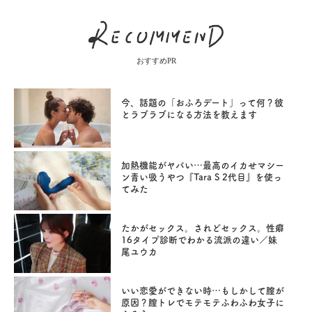
おすすめPR
今、話題の「おふろデート」って何？彼
とラブラブになる方法を教えます
加熱機能がヤバい…最高のイカせマシー
ン青い吸うやつ『Tara S 2代目』を使っ
てみた
たかがセックス。されどセックス。性癖
16タイプ診断でわかる流派の違い／妹
尾ユウカ
いい恋愛ができない時…もしかして膣が
原因？膣トレでモテモテふわふわ女子に