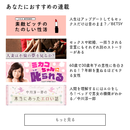
あなたにおすすめの連載
人生はアップデートしてもセッ
クスだけは昔のまま？／BETSY
セックスや結婚。一括りされる
言葉にもそれぞれ別のストーリ
ーがある
60歳で30歳年下の男性に告白さ
れる！？年齢を重ねるほどモテ
る女性
人間を理解するにはエロをし
ろ！ベッドで男女の機微がわか
る／中川淳一郎
もっと見る