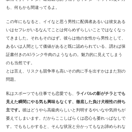
も、何もかも間違ってるよ。
この年にもなると、イイなと思う男性に配偶者あるいは彼女ある
いはセフレがいるなんてことは何らめずらしいことではなくなっ
てきました。それもそのはず。彼らは他の女性から男性として、
あるいは人間として価値があると既に認められている、謂わば保
証書付きのA5ランク牛肉のようなもの。魅力的に見えてしまう
のも当然です。
とは言え、リスクも競争率も高いその肉に手を出すかはまた別の
問題。
私はスポーツでも仕事でも恋愛でも、
ライバルの影がチラとでも
見えた瞬間にやる気も興味もなくす、徹底した負け犬根性の持ち
主です。
彼はどうやら高級肉らしいと判明するやいなや気持ちが
萎えてしまいます。だからここしばらくは恋心も萎れっぱなしで
す。でももしかすると、そんな状況と分かってもなお諦められな