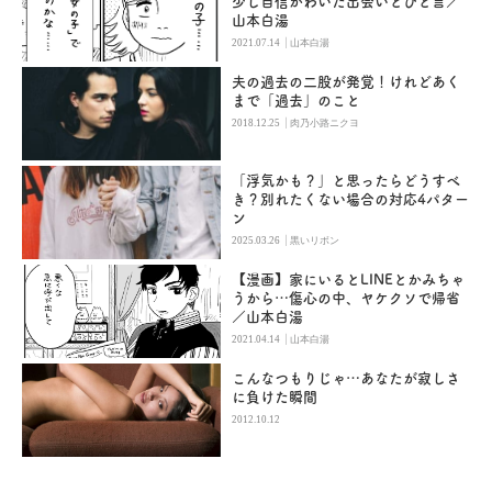
少し自信がわいた出会いとひと言／
山本白湯
|
2021.07.14
山本白湯
夫の過去の二股が発覚！けれどあく
まで「過去」のこと
|
2018.12.25
肉乃小路ニクヨ
「浮気かも？」と思ったらどうすべ
き？別れたくない場合の対応4パター
ン
|
2025.03.26
黒いリボン
【漫画】家にいるとLINEとかみちゃ
うから…傷心の中、ヤケクソで帰省
／山本白湯
|
2021.04.14
山本白湯
こんなつもりじゃ…あなたが寂しさ
に負けた瞬間
2012.10.12