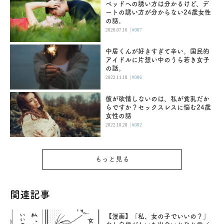
ベッドへの誘い方は分かるけど、デ
ートの誘い方が分からない24歳女性
の話。
|
2026.07.16
#007
中居くんが好きすぎて辛い。国民的
アイドルに片想い中のうら若き女子
の話。
|
2022.11.18
#006
彼が欲情しないのは、私が貧乳だか
らですか？セックスレスに悩む24歳
女性の話
|
2022.10.28
#002
もっと見る
関連記事
【漫画】「私、女の子でいいの？」