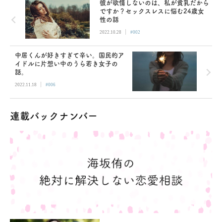
彼が欲情しないのは、私が貧乳だから
ですか？セックスレスに悩む24歳女
性の話
|
2022.10.28
#002
中居くんが好きすぎて辛い。国民的ア
イドルに片想い中のうら若き女子の
話。
|
2022.11.18
#006
連載バックナンバー