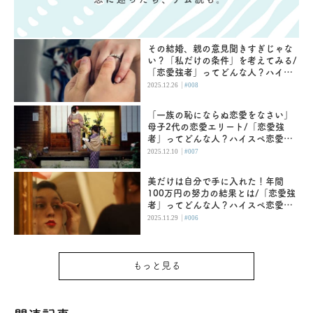
その結婚、親の意見聞きすぎじゃな
い？「私だけの条件」を考えてみる/
「恋愛強者」ってどんな人？ハイス
ペ恋愛を追う(8)
|
2025.12.26
#008
「一族の恥にならぬ恋愛をなさい」
母子2代の恋愛エリート/「恋愛強
者」ってどんな人？ハイスペ恋愛を
追う(7)
|
2025.12.10
#007
美だけは自分で手に入れた！年間
100万円の努力の結果とは/「恋愛強
者」ってどんな人？ハイスペ恋愛を
追う(6)
|
2025.11.29
#006
もっと見る