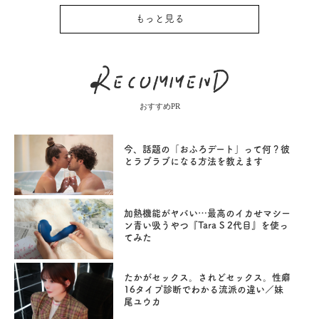
もっと見る
おすすめPR
今、話題の「おふろデート」って何？彼
とラブラブになる方法を教えます
加熱機能がヤバい…最高のイカせマシー
ン青い吸うやつ『Tara S 2代目』を使っ
てみた
たかがセックス。されどセックス。性癖
16タイプ診断でわかる流派の違い／妹
尾ユウカ