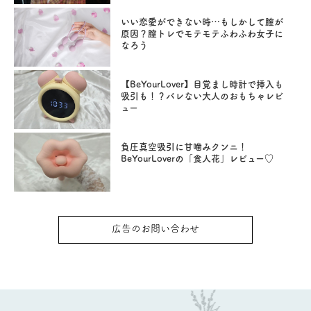
いい恋愛ができない時…もしかして膣が
原因？膣トレでモテモテふわふわ女子に
なろう
【BeYourLover】目覚まし時計で挿入も
吸引も！？バレない大人のおもちゃレビ
ュー
負圧真空吸引に甘噛みクンニ！
BeYourLoverの「食人花」レビュー♡
広告のお問い合わせ