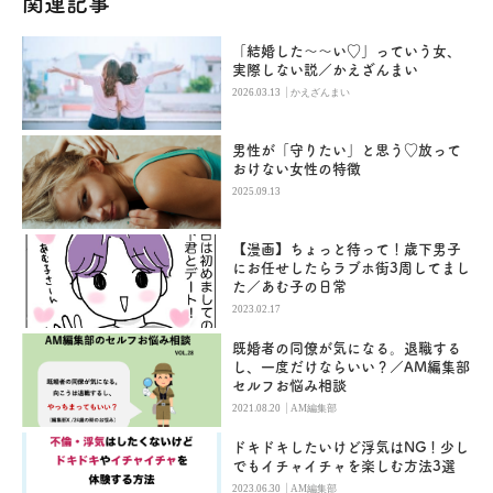
関連記事
「結婚した～～い♡」っていう女、
実際しない説／かえざんまい
|
2026.03.13
かえざんまい
男性が「守りたい」と思う♡放って
おけない女性の特徴
2025.09.13
【漫画】ちょっと待って！歳下男子
にお任せしたらラブホ街3周してまし
た／あむ子の日常
2023.02.17
既婚者の同僚が気になる。退職する
し、一度だけならいい？／AM編集部
セルフお悩み相談
|
2021.08.20
AM編集部
ドキドキしたいけど浮気はNG！少し
でもイチャイチャを楽しむ方法3選
|
2023.06.30
AM編集部