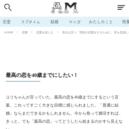
# 付き合いたい
# 男の本音
# セフレ
# 浮気
# 不倫
# 出会う方法
# マッチングアプリ
恋愛
ラブタイム
結婚
マンガ
わたしのこと
特
# ラブグッズ
# 体の相性
# イケない
恋愛
恋愛を楽しむ
美女は言う「理想の恋愛をするために、死を意識しな
HOME
# ビッチの話
# エロスポット
# キャリア
# 恋愛相談
# モテテク
# セフレから本命へ
# 結婚したい
# セフレがほしい
# 夫婦の悩み
# おもしろライフ
最高の恋を40歳までにしたい！
ユリちゃんが言っていた、最高の恋を40歳までにするという言
葉。これってすごく大きな目標に感じられました。「普通に結
婚」ならまだできるかもしれません。今から焦って婚活すれば、
きっと。でも「最高の恋」ってどうしたら始まるのかすら見えな