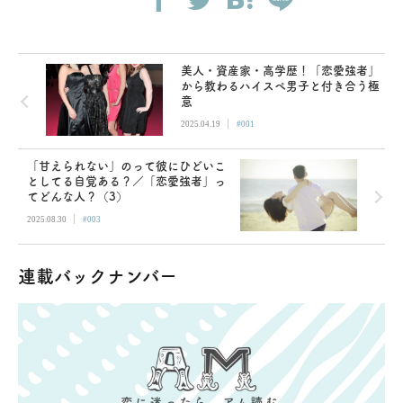
美人・資産家・高学歴！「恋愛強者」
から教わるハイスペ男子と付き合う極
意
|
2025.04.19
#001
「甘えられない」のって彼にひどいこ
としてる自覚ある？／「恋愛強者」っ
てどんな人？（3）
|
2025.08.30
#003
連載バックナンバー