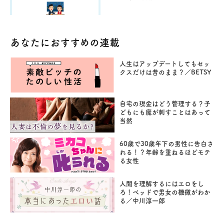
あなたにおすすめの連載
人生はアップデートしてもセッ
クスだけは昔のまま？／BETSY
自宅の現金はどう管理する？子
どもにも魔が刺すことはあって
当然
60歳で30歳年下の男性に告白さ
れる！？年齢を重ねるほどモテ
る女性
人間を理解するにはエロをし
ろ！ベッドで男女の機微がわか
る／中川淳一郎