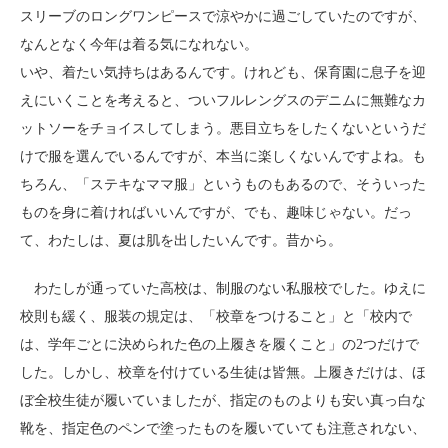
スリーブのロングワンピースで涼やかに過ごしていたのですが、
なんとなく今年は着る気になれない。
いや、着たい気持ちはあるんです。けれども、保育園に息子を迎
えにいくことを考えると、ついフルレングスのデニムに無難なカ
ットソーをチョイスしてしまう。悪目立ちをしたくないというだ
けで服を選んでいるんですが、本当に楽しくないんですよね。も
ちろん、「ステキなママ服」というものもあるので、そういった
ものを身に着ければいいんですが、でも、趣味じゃない。だっ
て、わたしは、夏は肌を出したいんです。昔から。
わたしが通っていた高校は、制服のない私服校でした。ゆえに
校則も緩く、服装の規定は、「校章をつけること」と「校内で
は、学年ごとに決められた色の上履きを履くこと」の2つだけで
した。しかし、校章を付けている生徒は皆無。上履きだけは、ほ
ぼ全校生徒が履いていましたが、指定のものよりも安い真っ白な
靴を、指定色のペンで塗ったものを履いていても注意されない、