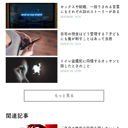
セックスや結婚。一括りされる言葉
にもそれぞれ別のストーリーがある
|
2026.08.08
#535
自宅の現金はどう管理する？子ども
にも魔が刺すことはあって当然
|
2026.07.25
#534
トイレ盗撮犯に同情するオッサンと
話したときのこと
|
2026.07.16
#190
もっと見る
関連記事