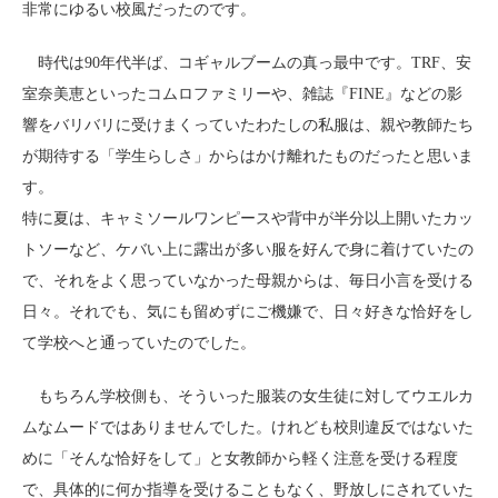
非常にゆるい校風だったのです。
時代は90年代半ば、コギャルブームの真っ最中です。TRF、安
室奈美恵といったコムロファミリーや、雑誌『FINE』などの影
響をバリバリに受けまくっていたわたしの私服は、親や教師たち
が期待する「学生らしさ」からはかけ離れたものだったと思いま
す。
特に夏は、キャミソールワンピースや背中が半分以上開いたカッ
トソーなど、ケバい上に露出が多い服を好んで身に着けていたの
で、それをよく思っていなかった母親からは、毎日小言を受ける
日々。それでも、気にも留めずにご機嫌で、日々好きな恰好をし
て学校へと通っていたのでした。
もちろん学校側も、そういった服装の女生徒に対してウエルカ
ムなムードではありませんでした。けれども校則違反ではないた
めに「そんな恰好をして」と女教師から軽く注意を受ける程度
で、具体的に何か指導を受けることもなく、野放しにされていた