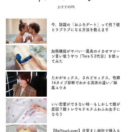
おすすめPR
今、話題の「おふろデート」って何？彼
とラブラブになる方法を教えます
加熱機能がヤバい…最高のイカせマシー
ン青い吸うやつ『Tara S 2代目』を使っ
てみた
たかがセックス。されどセックス。性癖
16タイプ診断でわかる流派の違い／妹
尾ユウカ
いい恋愛ができない時…もしかして膣が
原因？膣トレでモテモテふわふわ女子に
なろう
【BeYourLover】目覚まし時計で挿入も