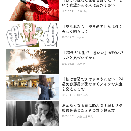
「自分の性的な秘密を話したい」と
いう欲望がある人は意外と多い
|
2024.12.14
大泉りか
「やられたら、やり返す」女は強く
美しく図々しく
|
2023.10.02
oyumi
「20代が人生で一番いい」が呪いだ
ったと気づいてから
|
2021.05.25
あたそ
「私は容姿でチヤホヤされない」24
歳美容部員が男でなくメイクで人生
を変えるまで
|
2017.10.03
舘そらみ
消えたくなる夜に読んで！寂しさや
孤独を感じたときの乗り越え方
|
2025.12.31
おおしまりえ