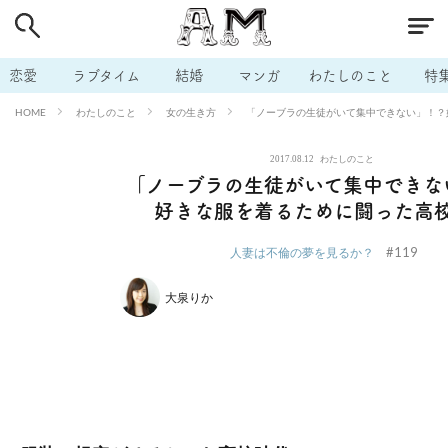
# 付き合いたい
# 男の本音
# セフレ
# 浮気
# 不倫
# 出会う方法
# マッチングアプリ
# ラブグッズ
# 体の相
恋愛
ラブタイム
結婚
マンガ
わたしのこと
特
# イケない
# ビッチの話
# エロスポット
# キャリア
わたしのこと
女の生き方
「ノーブラの生徒がいて集中できない」！？
HOME
# 恋愛相談
# モテテク
# セフレから本命へ
# 結婚したい
2017.08.12
わたしのこと
# セフレがほしい
# 夫婦の悩み
# おもしろライフ
「ノーブラの生徒がいて集中できな
好きな服を着るために闘った高
#119
人妻は不倫の夢を見るか？
大泉りか