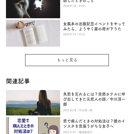
話したときのこと
|
2026.07.16
#190
女風本の出版記念イベントをやって
みたら、ようやく肩の荷が下りた
|
2026.07.11
#533
もっと見る
関連記事
失恋を忘れるには？突然ホテルに呼
び出してきた元恋人の話／中川淳一
郎
|
2019.10.18
中川淳一郎
恋で病んだときの対処法は？彼のイ
ンスタを見張りがちな女子へ
|
2022.11.07
菊池美佳子