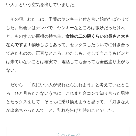
い人」という空気を出していました。
その頃、わたしは、千葉のヤンキーと付き合い始めたばかりで
した。出会いはナンパで、ヤンキーなところは微妙だったけれ
ど、ものすごい巨根の持ち主。
女性の二の腕くらいの長さと太さ
なんですよ！
物珍しさもあって、セックスしたついでに付き合っ
てみたものの、正直なところ、わたしも、そして向こうもピンと
は来ていないことは確実で、電話しても会っても全然盛り上がら
ない。
だから、「次にいい人が現れたら別れよう」と考えていたとこ
ろ、ひと月もたたないうちに、これまた合コンで知り合った男性
とセックスをして、そっちに乗り換えようと思って、「好きな人
が出来ちゃったんで」と、別れを告げた時のことでした。
次のページ