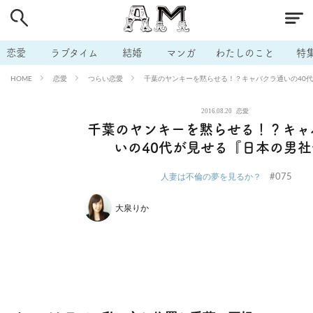
# 付き合いたい
# 男の本音
# セフレ
# 浮気
# 不倫
# 出会う方法
# マッチングアプリ
# ラブグッズ
# 体の相
恋愛
ラブタイム
結婚
マンガ
わたしのこと
特
# イケない
# ビッチの話
# エロスポット
# キャリア
恋愛
つらい恋愛
千葉のヤンキーを黙らせる！？キャバクラ通いの40
HOME
# 恋愛相談
# モテテク
# セフレから本命へ
# 結婚したい
2016.08.20
恋愛
# セフレがほしい
# 夫婦の悩み
# おもしろライフ
千葉のヤンキーを黙らせる！？キャ
いの40代が見せる『日本の男社
#075
人妻は不倫の夢を見るか？
大泉りか