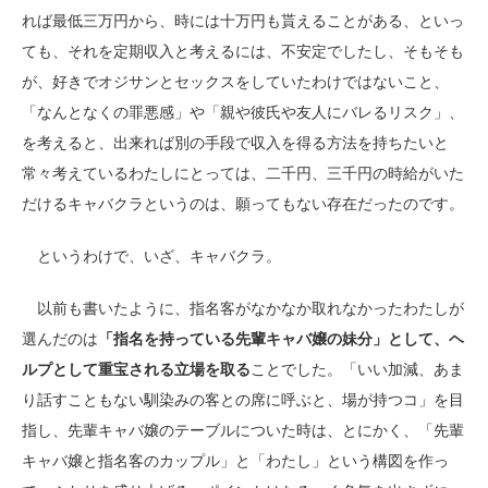
れば最低三万円から、時には十万円も貰えることがある、といっ
ても、それを定期収入と考えるには、不安定でしたし、そもそも
が、好きでオジサンとセックスをしていたわけではないこと、
「なんとなくの罪悪感」や「親や彼氏や友人にバレるリスク」、
を考えると、出来れば別の手段で収入を得る方法を持ちたいと
常々考えているわたしにとっては、二千円、三千円の時給がいた
だけるキャバクラというのは、願ってもない存在だったのです。
というわけで、いざ、キャバクラ。
以前も書いたように、指名客がなかなか取れなかったわたしが
選んだのは
「指名を持っている先輩キャバ嬢の妹分」として、ヘ
ルプとして重宝される立場を取る
ことでした。「いい加減、あま
り話すこともない馴染みの客との席に呼ぶと、場が持つコ」を目
指し、先輩キャバ嬢のテーブルについた時は、とにかく、「先輩
キャバ嬢と指名客のカップル」と「わたし」という構図を作っ