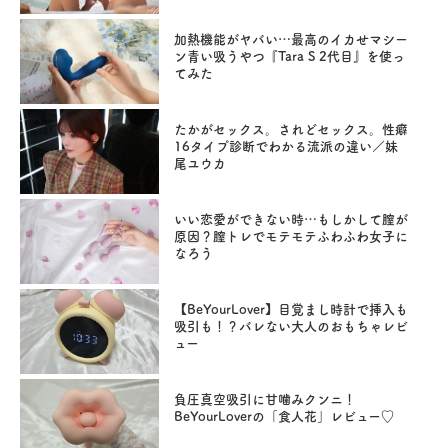
加熱機能がヤバい…最高のイカせマシー
ン青い吸うやつ『Tara S 2代目』を使っ
てみた
たかがセックス。されどセックス。性癖
16タイプ診断でわかる流派の違い／妹
尾ユウカ
いい恋愛ができない時…もしかして膣が
原因？膣トレでモテモテふわふわ女子に
なろう
【BeYourLover】目覚まし時計で挿入も
吸引も！？バレない大人のおもちゃレビ
ュー
負圧真空吸引に甘噛みクンニ！
BeYourLoverの「食人花」レビュー♡