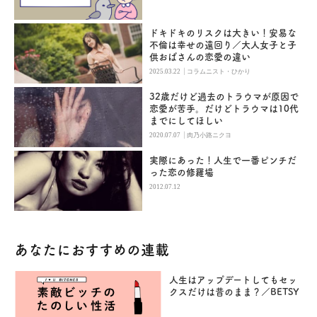
ドキドキのリスクは大きい！安易な
不倫は幸せの遠回り／大人女子と子
供おばさんの恋愛の違い
|
2025.03.22
コラムニスト・ひかり
32歳だけど過去のトラウマが原因で
恋愛が苦手。だけどトラウマは10代
までにしてほしい
|
2020.07.07
肉乃小路ニクヨ
実際にあった！人生で一番ピンチだ
った恋の修羅場
2012.07.12
あなたにおすすめの連載
人生はアップデートしてもセッ
クスだけは昔のまま？／BETSY