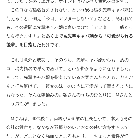
て、ふたりを盛り上げる。ポイントはなるべく色気を出さずに
「このコなら指名替えされない」という安心感を先輩キャバ嬢に
与えること。例え「今日、アフターしない？」などと、誘われて
も、その瞬間に先輩キャバ嬢に言いつけて「アフター、一緒だっ
たら行きます！」と
あくまでも先輩キャバ嬢から「可愛がられる
後輩」を目指した
わけです。
これは意外と成功し、そのうち、先輩キャバ嬢からも「あの
コ、場内指名で呼んであげて」と声が掛かるようになりました。
そして、先輩キャバ嬢を指名しているお客さんたちとも、だんだ
んと打ち解けて、「彼女の妹」のように可愛がって貰えるように
もなった。そんな馴染みのお客さんのうちのひとりに、Mさんと
いう男性がいました。
Mさんは、40代後半。両親が某企業の社長とかで、本人もその
会社の役付き。なかなか羽振りのいいお金の使い方をする人でし
た。が、どことなく強面なところもあり、「ちょっと素性が怪し