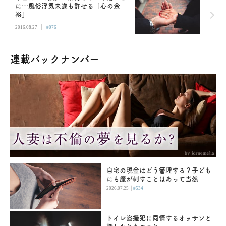
に…風俗浮気未遂も許せる「心の余
裕」
|
2016.08.27
#076
連載バックナンバー
自宅の現金はどう管理する？子ども
にも魔が刺すことはあって当然
|
2026.07.25
#534
トイレ盗撮犯に同情するオッサンと