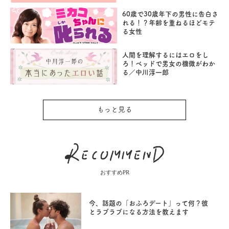
60歳で30歳年下の男性に告白さ
れる！？年齢を重ねるほどモテ
る女性
人間を理解するにはエロをし
ろ！ベッドで男女の機微がわか
る／中川淳一郎
もっと見る
おすすめPR
今、話題の「おふろデート」って何？彼
とラブラブになる方法を教えます