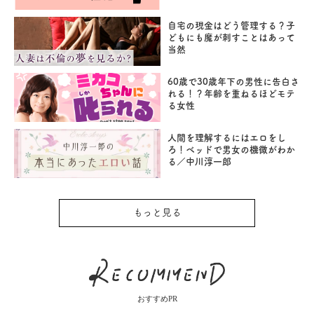
自宅の現金はどう管理する？子
どもにも魔が刺すことはあって
当然
60歳で30歳年下の男性に告白さ
れる！？年齢を重ねるほどモテ
る女性
人間を理解するにはエロをし
ろ！ベッドで男女の機微がわか
る／中川淳一郎
もっと見る
おすすめPR