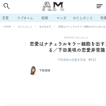
# 付き合いたい
# 男の本音
# セフレ
# 浮気
# 不倫
# 出会う方法
# マッチングアプリ
# ラブグッズ
# 体の相
恋愛
ラブタイム
結婚
マンガ
わたしのこと
特
# イケない
# ビッチの話
# エロスポット
# キャリア
わたしのこと
女の生き方
恋愛はナチュラルキラー細胞を出すためにあ
HOME
# 恋愛相談
# モテテク
# セフレから本命へ
# 結婚したい
2025.04.23
わたしのこと
# セフレがほしい
# 夫婦の悩み
# おもしろライフ
恋愛はナチュラルキラー細胞を出す
る／下田美咲の恋愛非常識
#012
下田美咲の恋愛非常識
下田美咲