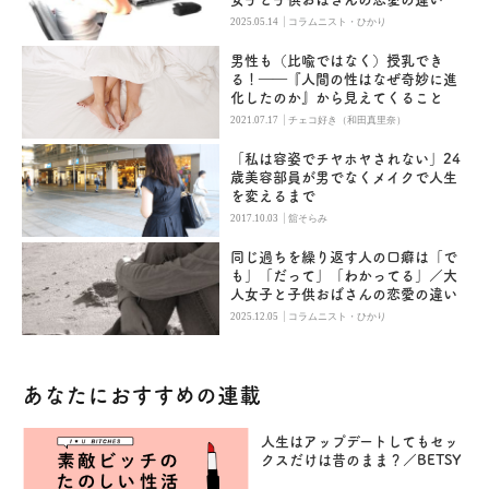
|
2025.05.14
コラムニスト・ひかり
男性も（比喩ではなく）授乳でき
る！――『人間の性はなぜ奇妙に進
化したのか』から見えてくること
|
2021.07.17
チェコ好き（和田真里奈）
「私は容姿でチヤホヤされない」24
歳美容部員が男でなくメイクで人生
を変えるまで
|
2017.10.03
舘そらみ
同じ過ちを繰り返す人の口癖は「で
も」「だって」「わかってる」／大
人女子と子供おばさんの恋愛の違い
|
2025.12.05
コラムニスト・ひかり
あなたにおすすめの連載
人生はアップデートしてもセッ
クスだけは昔のまま？／BETSY