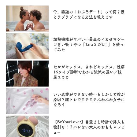
今、話題の「おふろデート」って何？彼
とラブラブになる方法を教えます
加熱機能がヤバい…最高のイカせマシー
ン青い吸うやつ『Tara S 2代目』を使っ
てみた
たかがセックス。されどセックス。性癖
16タイプ診断でわかる流派の違い／妹
尾ユウカ
いい恋愛ができない時…もしかして膣が
原因？膣トレでモテモテふわふわ女子に
なろう
【BeYourLover】目覚まし時計で挿入も
吸引も！？バレない大人のおもちゃレビ
ュー