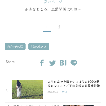
次のページ
正直なところ、恋愛関係は打算が
占める割合が大きい
1
2
ビッチの話
女の生き方
Share
人生の幸せを増やすには今の100倍素
直になること／下田美咲の恋愛非常識
|
2025.04.16
#011