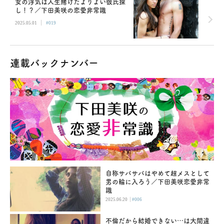
女の浮気は人生賭けたよりよい彼氏探
し！？／下田美咲の恋愛非常識
|
2025.05.01
#019
連載バックナンバー
自称サバサバはやめて超メスとして
男の輪に入ろう／下田美咲恋愛非常
識
|
2025.06.20
#006
不倫だから結婚できない…は大間違