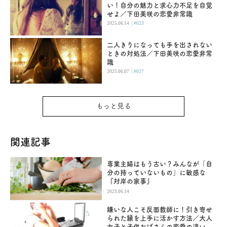
い！自分の魅力と求心力不足を自覚
せよ／下田美咲の恋愛非常識
|
2025.06.14
#023
二人きりになっても手を出されない
ときの対処法／下田美咲の恋愛非常
識
|
2025.06.07
#027
もっと見る
関連記事
専業主婦はもう古い？みんなが「自
分の持っていないもの」に敏感な
『対岸の家事』
2023.06.14
嫌いな人こそ反面教師に！引き寄せ
られた縁を上手に活かす方法／大人
女子と子供おばさんの恋愛の違い