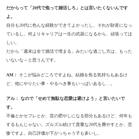
だからって「20代で焦って婚活しろ」とは言いたくないんです
よ。
自分も20代に色んな経験ができてよかったし、それが財産になっ
ているし。何よりキャリアは一生の武器になるから、頑張ってほ
しい。
だから「週末は全て婚活で埋まる」みたいな過ごし方は、もった
いないな～と思うんです。
AM：
そこが悩みどころですよね。結婚を焦る気持ちもあるけ
ど、他にやりたい事・やるべき事もいっぱいあるし…。
アル：
なので「せめて無駄な恋愛は避けよう」と言いたいで
す。
不倫とかセフレとか、芸の肥やしになる部分もあるけど、何年も
するもんじゃない。ズルズル続けて貴重な20代を費やすとか、悲
惨ですよ。自己評価が下がっちゃう子も多いし。