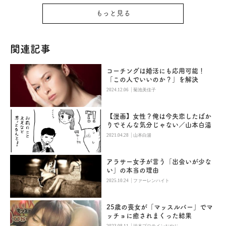
もっと見る
関連記事
コーチングは婚活にも応用可能！
「この人でいいのか？」を解決
|
2024.12.06
菊池美佳子
【漫画】女性？俺は今失恋したばか
りでそんな気分じゃない／山本白湯
|
2021.04.28
山本白湯
アラサー女子が言う「出会いが少な
い」の本当の理由
|
2025.10.24
ファーレンハイト
25歳の喪女が「マッスルバー」でマ
ッチョに癒されまくった結果
|