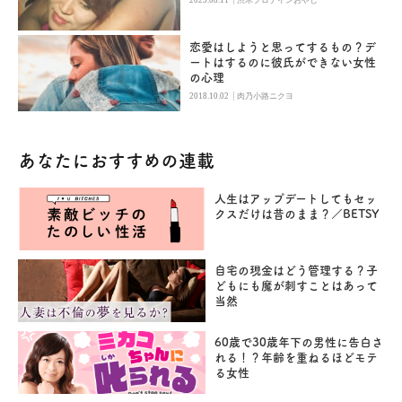
2023.08.11
渋木プロテインおやじ
恋愛はしようと思ってするもの？デ
ートはするのに彼氏ができない女性
の心理
|
2018.10.02
肉乃小路ニクヨ
あなたにおすすめの連載
人生はアップデートしてもセッ
クスだけは昔のまま？／BETSY
自宅の現金はどう管理する？子
どもにも魔が刺すことはあって
当然
60歳で30歳年下の男性に告白さ
れる！？年齢を重ねるほどモテ
る女性