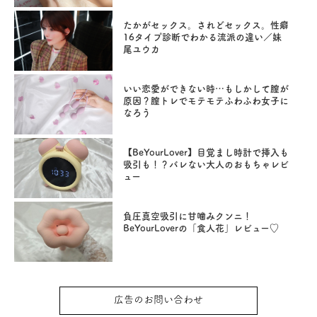
たかがセックス。されどセックス。性癖
16タイプ診断でわかる流派の違い／妹
尾ユウカ
いい恋愛ができない時…もしかして膣が
原因？膣トレでモテモテふわふわ女子に
なろう
【BeYourLover】目覚まし時計で挿入も
吸引も！？バレない大人のおもちゃレビ
ュー
負圧真空吸引に甘噛みクンニ！
BeYourLoverの「食人花」レビュー♡
広告のお問い合わせ