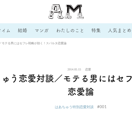
タイム
結婚
マンガ
わたしのこと
特集
人気まとめ
／モテる男にはセフレ戦略が効く！スパルタ恋愛論
2014.05.15
恋愛
ちゅう恋愛対談／モテる男にはセ
恋愛論
#001
はあちゅう特別恋愛対談