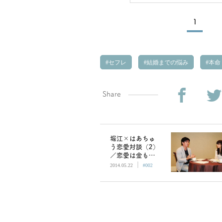
1
セフレ
結婚までの悩み
本命
Share
堀江×はあちゅ
う恋愛対談（2）
／恋愛は金も時
|
間も心のシェア
2014.05.22
#002
もとられるけ
ど、その大変さ
が楽しい