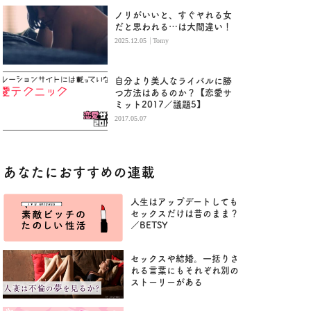
ノリがいいと、すぐヤれる女
だと思われる…は大間違い！
|
2025.12.05
Tomy
自分より美人なライバルに勝
つ方法はあるのか？【恋愛サ
ミット2017／議題5】
2017.05.07
あなたにおすすめの連載
人生はアップデートしても
セックスだけは昔のまま？
／BETSY
セックスや結婚。一括りさ
れる言葉にもそれぞれ別の
ストーリーがある