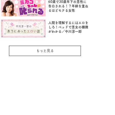
60歳で30歳年下の男性に
告白される！？年齢を重ね
るほどモテる女性
人間を理解するにはエロを
しろ！ベッドで男女の機微
がわかる／中川淳一郎
もっと見る