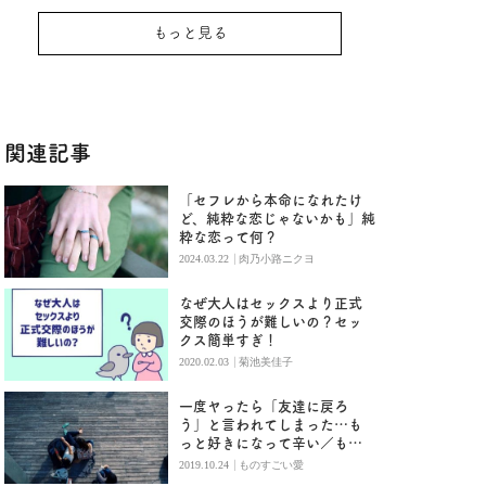
もっと見る
関連記事
「セフレから本命になれたけ
ど、純粋な恋じゃないかも」純
粋な恋って何？
|
2024.03.22
肉乃小路ニクヨ
なぜ大人はセックスより正式
交際のほうが難しいの？セッ
クス簡単すぎ！
|
2020.02.03
菊池美佳子
一度ヤったら「友達に戻ろ
う」と言われてしまった…も
っと好きになって辛い／もの
すごい愛
|
2019.10.24
ものすごい愛