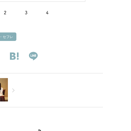
な理由
2
3
4
・セフレ