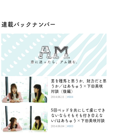
連載バックナンバー
男を種馬と思うか、財力だと思
うか／はあちゅう×下田美咲
対談（後編）
|
2014.06.11
#004
5回ベッドを共にして虜にでき
ないならそもそも付き合えな
い/はあちゅう×下田美咲対談
|
2014.06.04
#003