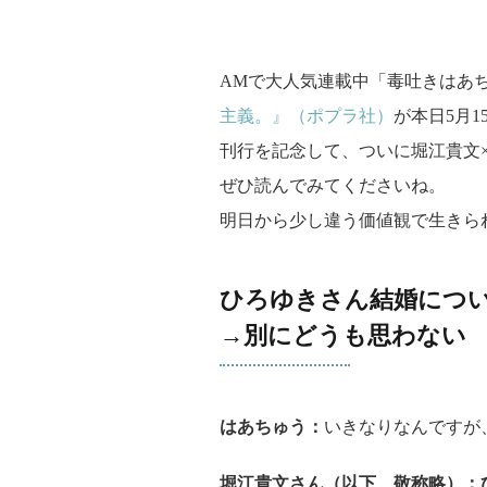
AMで大人気連載中「毒吐きはあ
主義。』（ポプラ社）
が本日5月
刊行を記念して、ついに堀江貴文
ぜひ読んでみてくださいね。
明日から少し違う価値観で生きら
ひろゆきさん結婚につ
→別にどうも思わない
はあちゅう：
いきなりなんですが
堀江貴文さん（以下、敬称略）：