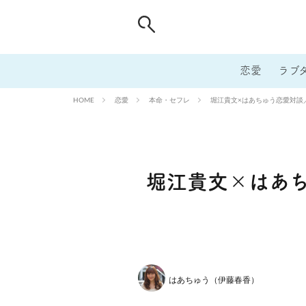
恋愛
ラブ
恋愛
本命・セフレ
堀江貴文×はあちゅう恋愛対談
HOME
堀江貴文×はあ
はあちゅう（伊藤春香）