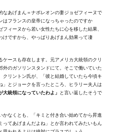
的なあげまん＝ナポレオンの妻ジョゼフィーヌで
ンはフランスの皇帝になっちゃったのですか
ゼフィーヌから若い女性たちに心を移した結果、
わけですから、やっぱりあげまん効果って凄
るケースも存在します。元アメリカ大統領のクリ
郊外のガソリンスタンドにて。そこで働いていた
。クリントン氏が、「彼と結婚していたら今頃キ
ね」とジョークを言ったところ、ヒラリー夫人は
が大統領になっていたわよ」
と言い返したそうで
いかなくとも、「キミと付き合い始めてから昇進
ミってあげまんだよね」とか言われてみたいもん
と思われるよりは絶対にプラスでしょう。