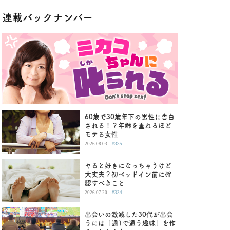
連載バックナンバー
60歳で30歳年下の男性に告白
される！？年齢を重ねるほど
モテる女性
|
2026.08.03
#335
ヤると好きになっちゃうけど
大丈夫？初ベッドイン前に確
認すべきこと
|
2026.07.20
#334
出会いの激減した30代が出会
うには「週1で通う趣味」を作