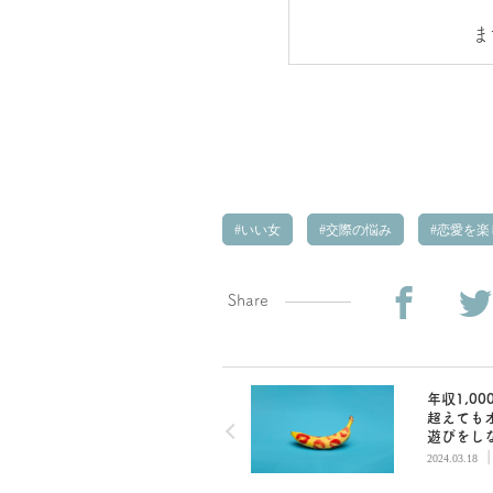
ま
いい女
交際の悩み
恋愛を楽
Share
年収1,0
超えても
遊びをし
性は「超
2024.03.18
ア派」