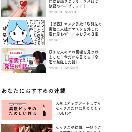
には自撮りよりも「タメ語と
敬語のハイブリッド」
|
2023.08.21
菊池美佳子
【漫画】マスク詐欺!?取引先の
男性二人組がマスクを外した
姿に思わず…／あむ子の日常
2023.06.16
好きな人のエロ裏垢を見つけ
ました！今だから言える「恋
愛で発狂した話」
|
2022.06.14
AM編集部
あなたにおすすめの連載
人生はアップデートしても
セックスだけは昔のまま？
／BETSY
セックスや結婚。一括りさ