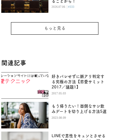
ることから！
|
2026.07.06
#333
もっと見る
関連記事
好きバレせずに脈アリ判定す
る究極の方法【恋愛サミット
2017／議題1】
2017.05.03
もう帰りたい！面倒なサシ飲
みデートを切り上げる方法5選
2023.08.09
LINEで男性をキュンとさせる