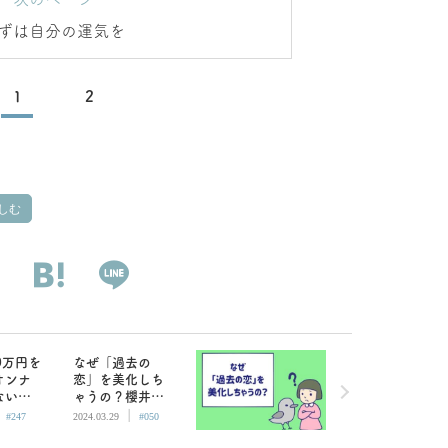
ずは自分の運気を
1
2
しむ
00万円を
なぜ「過去の
オンナ
恋」を美化しち
ない男
ゃうの？櫻井翔
|
|
インド
と出会えば忘れ
#247
2024.03.29
#050
られるのに