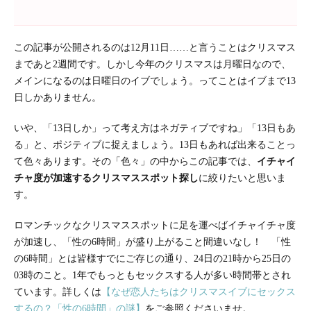
この記事が公開されるのは12月11日……と言うことはクリスマス
まであと2週間です。しかし今年のクリスマスは月曜日なので、
メインになるのは日曜日のイブでしょう。ってことはイブまで13
日しかありません。
いや、「13日しか」って考え方はネガティブですね」「13日もあ
る」と、ポジティブに捉えましょう。13日もあれば出来ることっ
て色々あります。その「色々」の中からこの記事では、
イチャイ
チャ度が加速するクリスマススポット探し
に絞りたいと思いま
す。
ロマンチックなクリスマススポットに足を運べばイチャイチャ度
が加速し、「性の6時間」が盛り上がること間違いなし！ 「性
の6時間」とは皆様すでにご存じの通り、24日の21時から25日の
03時のこと。1年でもっともセックスする人が多い時間帯とされ
ています。詳しくは
【なぜ恋人たちはクリスマスイブにセックス
するの？「性の6時間」の謎】
をご参照くださいませ。