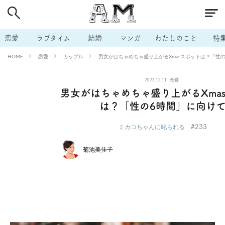
# 付き合いたい
# 男の本音
# セフレ
# 浮気
# 不倫
# 出会う方法
# マッチングアプリ
# ラブグッズ
# 体の相
恋愛
ラブタイム
結婚
マンガ
わたしのこと
特
# イケない
# ビッチの話
# エロスポット
# キャリア
恋愛
カップル
男女がはちゃめちゃ盛り上がるXmasスポットは？「性
HOME
# 恋愛相談
# モテテク
# セフレから本命へ
# 結婚したい
2023.12.11
恋愛
# セフレがほしい
# 夫婦の悩み
# おもしろライフ
男女がはちゃめちゃ盛り上がるXma
は？「性の6時間」に向け
#233
ミカコちゃんに叱られる
菊池美佳子