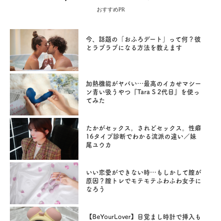
おすすめPR
今、話題の「おふろデート」って何？彼
とラブラブになる方法を教えます
加熱機能がヤバい…最高のイカせマシー
ン青い吸うやつ『Tara S 2代目』を使っ
てみた
たかがセックス。されどセックス。性癖
16タイプ診断でわかる流派の違い／妹
尾ユウカ
いい恋愛ができない時…もしかして膣が
原因？膣トレでモテモテふわふわ女子に
なろう
【BeYourLover】目覚まし時計で挿入も