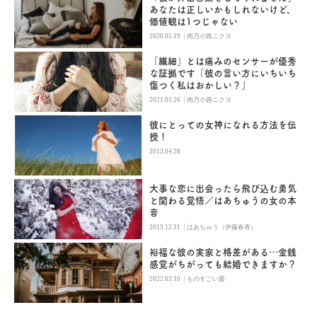
あなたは正しいかもしれないけど、
価値観は1つじゃない
|
2020.05.19
肉乃小路ニクヨ
「繊細」とは痛みのセンサーが優秀
な証拠です「彼の言い方にいちいち
傷つく私はおかしい？」
|
2021.01.26
肉乃小路ニクヨ
彼にとっての女神になれる方法を伝
授！
2013.04.28
大事な恋に出会ったら飛び込む勇気
と関わる覚悟／はあちゅうの女の本
音
|
2013.12.31
はあちゅう（伊藤春香）
裕福な彼の実家と格差がある…金銭
感覚がちがっても結婚できますか？
|
2022.03.10
ものすごい愛