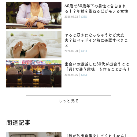
60歳で30歳年下の男性に告白され
る！？年齢を重ねるほどモテる女性
|
2026.08.03
#335
ヤると好きになっちゃうけど大丈
夫？初ベッドイン前に確認すべきこ
と
|
2026.07.20
#334
出会いの激減した30代が出会うには
「週1で通う趣味」を作ることから！
|
2026.07.06
#333
もっと見る
関連記事
「彼が外出自粛をしてくれません」