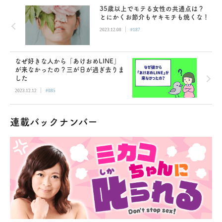
35歳以上でモテる女性の共通点は？
とにかくお節介もヤキモチも焼くな！
|
2023.12.08
#187
なぜ好きな人から「あけおめLINE」
が来なかったの？三が日が過ぎ去りま
した
|
2023.12.12
#085
連載バックナンバー