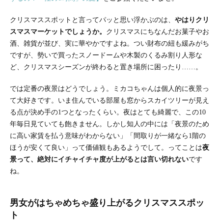
クリスマススポットと言ってパッと思い浮かぶのは、
やはりクリ
スマスマーケットでしょうか。
クリスマスにちなんだお菓子やお
酒、雑貨が並び、実に華やかですよね。つい財布の紐も緩みがち
ですが、勢いで買ったスノードームや木製のくるみ割り人形な
ど、クリスマスシーズンが終わると置き場所に困ったり……。
では定番の夜景はどうでしょう。ミカコちゃんは個人的に夜景っ
て大好きです。いま住んでいる部屋も窓からスカイツリーが見え
る点が決め手の1つとなったくらい。夜はとても綺麗で、この10
年毎日見ていても飽きません。しかし知人の中には「夜景のため
に高い家賃を払う意味がわからない」「間取りが一緒なら1階の
ほうが安くて良い」って価値観もあるようでして。ってことは
夜
景って、絶対にイチャイチャ度が上がるとは言い切れない
です
ね。
男女がはちゃめちゃ盛り上がるクリスマススポッ
ト