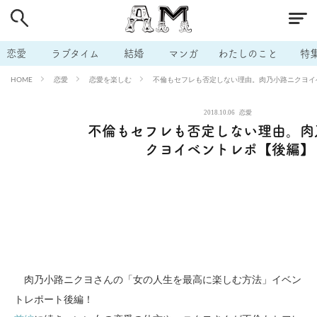
# 付き合いたい
# 男の本音
# セフレ
# 浮気
# 不倫
# 出会う方法
# マッチングアプリ
# ラブグッズ
# 体の相
恋愛
ラブタイム
結婚
マンガ
わたしのこと
特
# イケない
# ビッチの話
# エロスポット
# キャリア
恋愛
恋愛を楽しむ
不倫もセフレも否定しない理由。肉乃小路ニクヨイ
HOME
# 恋愛相談
# モテテク
# セフレから本命へ
# 結婚したい
2018.10.06
恋愛
# セフレがほしい
# 夫婦の悩み
# おもしろライフ
不倫もセフレも否定しない理由。肉
クヨイベントレポ【後編】
肉乃小路ニクヨさんの「女の人生を最高に楽しむ方法」イベン
トレポート後編！