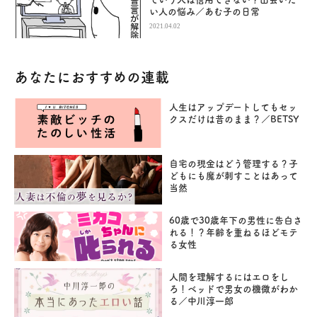
い人の悩み／あむ子の日常
2021.04.02
あなたにおすすめの連載
人生はアップデートしてもセッ
クスだけは昔のまま？／BETSY
自宅の現金はどう管理する？子
どもにも魔が刺すことはあって
当然
60歳で30歳年下の男性に告白さ
れる！？年齢を重ねるほどモテ
る女性
人間を理解するにはエロをし
ろ！ベッドで男女の機微がわか
る／中川淳一郎