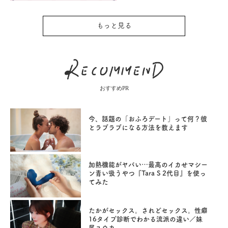
もっと見る
おすすめPR
今、話題の「おふろデート」って何？彼
とラブラブになる方法を教えます
加熱機能がヤバい…最高のイカせマシー
ン青い吸うやつ『Tara S 2代目』を使っ
てみた
たかがセックス。されどセックス。性癖
16タイプ診断でわかる流派の違い／妹
尾ユウカ