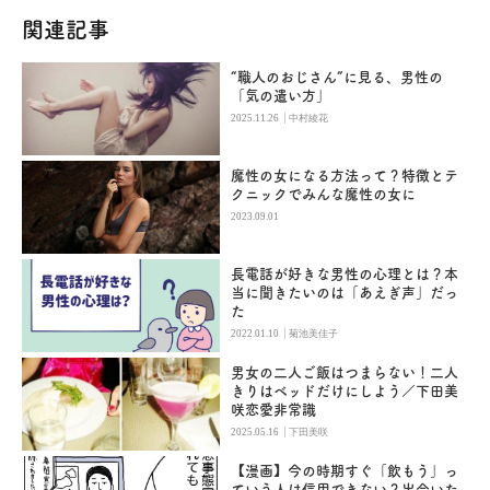
関連記事
“職人のおじさん”に見る、男性の
「気の遣い方」
|
2025.11.26
中村綾花
魔性の女になる方法って？特徴とテ
クニックでみんな魔性の女に
2023.09.01
長電話が好きな男性の心理とは？本
当に聞きたいのは「あえぎ声」だっ
た
|
2022.01.10
菊池美佳子
男女の二人ご飯はつまらない！二人
きりはベッドだけにしよう／下田美
咲恋愛非常識
|
2025.05.16
下田美咲
【漫画】今の時期すぐ「飲もう」っ
ていう人は信用できない？出会いた