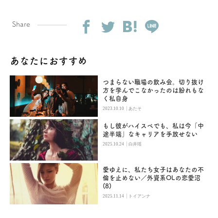
Share
あなたにおすすめ
つまらない職場の飲み会。切り抜け
方を学んでこなかったのは紛れもな
く私自身
|
2023.10.10
あたそ
もし彼がハイスペでも、私は今「中
途半端」なキャリアを手放せない
|
2025.10.24
白井瑶
愛ゆえに、私たち女子はあなたの不
倫を止めない／外資系OLの恋愛沼
(8)
|
2025.11.14
トイアンナ