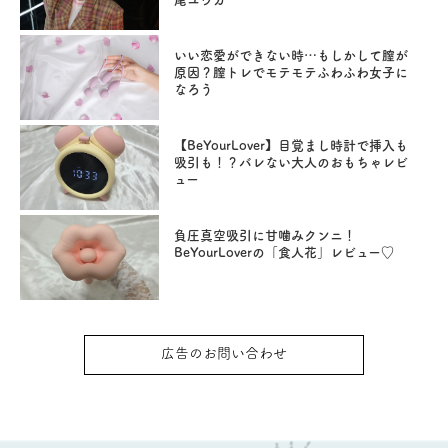
いい恋愛ができない時…もしかして膣が
原因？膣トレでモテモテふわふわ女子に
なろう
【BeYourLover】目覚まし時計で挿入も
吸引も！？バレない大人のおもちゃレビ
ュー
負圧真空吸引に甘噛みクンニ！
BeYourLoverの「食人花」レビュー♡
広告のお問い合わせ