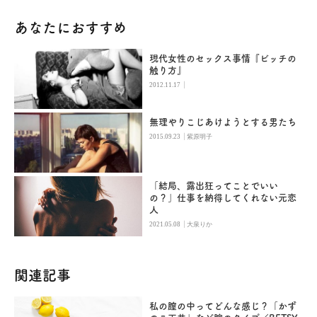
あなたにおすすめ
現代女性のセックス事情『ビッチの
触り方』
|
2012.11.17
無理やりこじあけようとする男たち
|
2015.09.23
紫原明子
「結局、露出狂ってことでいい
の？」仕事を納得してくれない元恋
人
|
2021.05.08
大泉りか
関連記事
私の膣の中ってどんな感じ？「かず