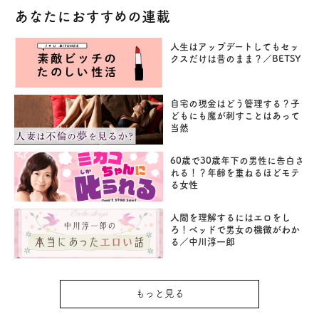
あなたにおすすめの連載
人生はアップデートしてもセッ
クスだけは昔のまま？／BETSY
自宅の現金はどう管理する？子
どもにも魔が刺すことはあって
当然
60歳で30歳年下の男性に告白さ
れる！？年齢を重ねるほどモテ
る女性
人間を理解するにはエロをし
ろ！ベッドで男女の機微がわか
る／中川淳一郎
もっと見る