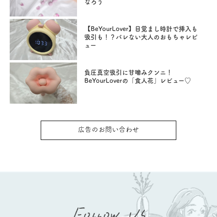
なろう
【BeYourLover】目覚まし時計で挿入も
吸引も！？バレない大人のおもちゃレビ
ュー
負圧真空吸引に甘噛みクンニ！
BeYourLoverの「食人花」レビュー♡
広告のお問い合わせ