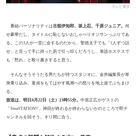
テレビ東京
番組パーソナリティは
古舘伊知郎、坂上忍、千原ジュニア。
何
せ豪華だし、タイトルに恥じないおしゃべりオジサンっぷりであ
る。この3人が一堂に会するのだから、聖徳太子でも「1人ずつ話
せ」と言って手に持った笏で引っ叩くだろうし、筆談ホステスで
も「黙れ」と殴り書きすると思う。
そんなそうそうたる男たちが待つスタジオに、金井編集長が単
身乗り込み、童貞をもてはやす風潮への怒りを地上波でぶちまけ
る。
放送は、明日4月22日（土）23時55分。
中居正広がゲストの
「SmaSTATION!!」神回が終わるか終わらないかのところで即チ
ャンネルを回そう。ギリ間に合う。