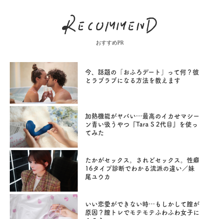
おすすめPR
今、話題の「おふろデート」って何？彼
とラブラブになる方法を教えます
加熱機能がヤバい…最高のイカせマシー
ン青い吸うやつ『Tara S 2代目』を使っ
てみた
たかがセックス。されどセックス。性癖
16タイプ診断でわかる流派の違い／妹
尾ユウカ
いい恋愛ができない時…もしかして膣が
原因？膣トレでモテモテふわふわ女子に