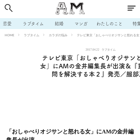
# 付き合いたい
# 男の本音
# セフレ
# 浮気
# 不倫
# 出会う方法
# マッチングアプリ
# ラブグッズ
# 体の相
恋愛
ラブタイム
結婚
マンガ
わたしのこと
特
# イケない
# ビッチの話
# エロスポット
# キャリア
ラブタイム
カラダの悩み
テレビ東京「おしゃべりオジサンと怒れる女
HOME
# 恋愛相談
# モテテク
# セフレから本命へ
# 結婚したい
2017.04.22
ラブタイム
# セフレがほしい
# 夫婦の悩み
# おもしろライフ
テレビ東京「おしゃべりオジサン
女」にAMの金井編集長が出演＆『
問を解決する本２』発売／服部
「おしゃべりオジサンと怒れる女」にAMの金井編
集長が出演