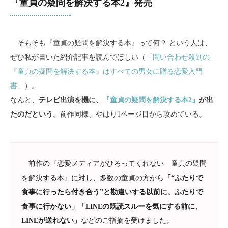
『童貞の疑問を解決する本2』発売
そもそも『童貞の疑問を解決する本』って何？ という人は、
ぜひ私が書いた紹介記事を読んでほしい（
「問い合わせ殺到の
『童貞の疑問を解決する本』はすべての男女に贈る恋愛入門
書」
）。
なんと、
テレビ出演を機に、
『童貞の疑問を解決する本2』
が出
たのだという。
前作同様、やはり1ページ目から攻めている。
前作の『恋愛メディアがひろってくれない 童貞の疑問
を解決する本』に対し、多数の童貞の方から
「“ふたりで
食事に行ったら付き合う”と勘違いする以前に、ふたりで
食事に行かない」「LINEの既読スルーを気にする前に、
LINEが送れない」
などのご指摘を受けました。