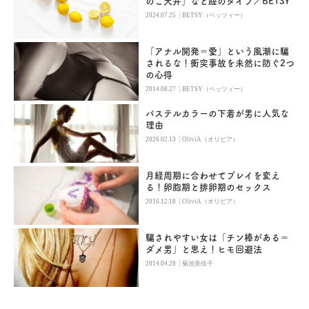
のこ天井」など腟のタイプ／BETSY
|
2024.07.25
BETSY（ベッツィー）
「アナル開発＝愛」という風潮に騙
されるな！衝突事故を未然に防ぐ2つ
の心得
|
2014.08.27
BETSY（ベッツィー）
パステルカラーの下着が男に人気な
理由
|
2026.02.13
OliviA（オリビア）
月経周期に合わせてプレイを変え
る！卵胞期と排卵期のセックス
|
2016.12.18
OliviA（オリビア）
騙されやすい女は「チン棒がある＝
ダメ男」と思え！ヒモ回避法
|
2014.04.28
菊池美佳子