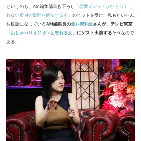
というのも、AM編集部書き下ろし
『恋愛メディアがひろってく
れない童貞の疑問を解決する本』
のヒットを受け、私もたいへん
お世話になっている
AM編集長の
金井茉利絵
さんが、テレビ東京
「おしゃべりオジサンと怒れる女」
にゲスト出演する
そうなので
ある。