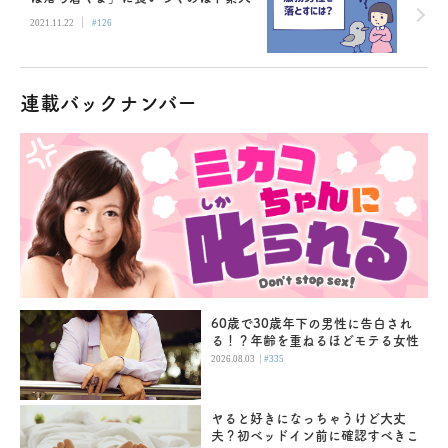
|
2021.11.22
#126
連載バックナンバー
60歳で30歳年下の男性に告白され
る！？年齢を重ねるほどモテる女性
|
2026.08.03
#335
ヤると好きになっちゃうけど大丈
夫？初ベッドイン前に確認すべきこ