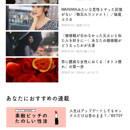
WANIMAみたいな男性とヤッた記憶
がない「物忘れワンナイト」／妹尾
ユウカ
|
2026.02.13
妹尾ユウカ
「価値観が合わなかった元カレと似
た人を好きに…」あなたの価値観が
どうなったかが大事
|
2020.12.15
肉乃小路ニクヨ
恋に臆病な女性におくる「オトコ慣
れ」の第一歩
|
2026.07.16
OliviA（オリビア）
あなたにおすすめの連載
人生はアップデートしてもセッ
クスだけは昔のまま？／BETSY