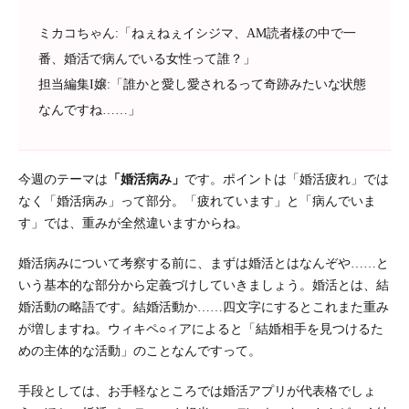
ミカコちゃん:「ねぇねぇイシジマ、AM読者様の中で一
番、婚活で病んでいる女性って誰？」
担当編集I嬢:「誰かと愛し愛されるって奇跡みたいな状態
なんですね……」
今週のテーマは
「婚活病み」
です。ポイントは「婚活疲れ」では
なく「婚活病み」って部分。「疲れています」と「病んでいま
す」では、重みが全然違いますからね。
婚活病みについて考察する前に、まずは婚活とはなんぞや……と
いう基本的な部分から定義づけしていきましょう。婚活とは、結
婚活動の略語です。結婚活動か……四文字にするとこれまた重み
が増しますね。ウィキペ○ィアによると「結婚相手を見つけるた
めの主体的な活動」のことなんですって。
手段としては、お手軽なところでは婚活アプリが代表格でしょ