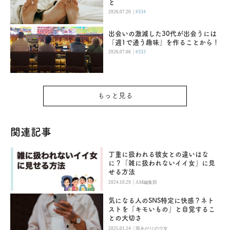
と
|
2026.07.20
#334
出会いの激減した30代が出会うには
「週1で通う趣味」を作ることから！
|
2026.07.06
#333
もっと見る
関連記事
丁重に扱われる彼女との違いはな
に？「雑に扱われないイイ女」に見
せる方法
|
2024.10.29
AM編集部
気になる人のSNS特定に快感？ネト
ストを「キモいもの」と自覚するこ
との大切さ
|
2025.01.24
雨あがりの少女