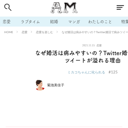
# 付き合いたい
# 男の本音
# セフレ
# 浮気
# 不倫
# 出会う方法
# マッチングアプリ
# ラブグッズ
# 体の相
恋愛
ラブタイム
結婚
マンガ
わたしのこと
特
# イケない
# ビッチの話
# エロスポット
# キャリア
恋愛
恋愛を楽しむ
なぜ婚活は病みやすいの？Twitter婚活で病みツイ
HOME
# 恋愛相談
# モテテク
# セフレから本命へ
# 結婚したい
2021.11.15
恋愛
# セフレがほしい
# 夫婦の悩み
# おもしろライフ
なぜ婚活は病みやすいの？Twitter
ツイートが溢れる理由
#125
ミカコちゃんに叱られる
菊池美佳子