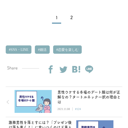
1
2
SNS・LINE
婚活
恋愛を楽しむ
Share
男性ウケする冬場のデート服は何が正
解なの？タートルネック一択の理由と
は
|
2021.11.08
#124
激務男性を落とすには？「プレゼン後
は落ち着くよ」に食いつくのはド素人