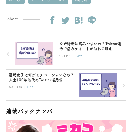
いい女
コミュニケーション
男分析
Share
なぜ婚活は病みやすいの？Twitter婚
活で病みツイートが溢れる理由
|
2021.11.15
#125
裏垢女子は何がモチベーションなの？
人生100年時代のTwitter活用術
|
2021.11.29
#127
連載バックナンバー