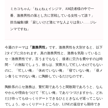
ミカコちゃん:「ねぇねぇイシジマ、AM読者様の中で一
番、激務男性の落とし方に苦戦している女性って誰？」
担当編集I嬢:「寂しいけど激ヒマな人よりは良い……ジレ
ンマですね」
今週のテーマは
「激務男性」
です。激務男性を大別すると、以下
2タイプに分かれます。真の激務男性と、激務を気取っているニ
セ・激務男性です。言うまでもなく、後者に労力を費やすのは時
間・「の無駄でしょう。彼らは、実際大して忙しいわけでもない
のに、「忙しい俺」「休めていない俺」「寝ていない俺」「昼メ
シ食うヒマのない俺」に陶酔しているだけなのです。
陶酔系のニセ激務は、繁忙期であろうと閑散期であろうと、なん
やかんや理由をつけて「忙しい俺」でありつづけますから、どれ
だけ待ってもゆっくりデートできるひとときなんぞ巡ってこない
でしょう。ゆっくりデートどころか、LINEの返信すら期待でき