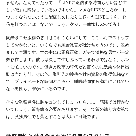
ません。なんてったって、「LINEに返信する時間もないほど忙
しい俺」に陶酔しているのですから。マメなLINEどころか、し
つこくならないように配慮し久しぶりに送ったLINEにすら、返
信を打つことはしないでしょう。
ケッ、一生忙しぶってろ！
陶酔系ニセ激務の悪口はこれくらいにして（ここいらでストップ
しておかないと、いくらでも罵詈雑言が吐けちゃうので）、改め
まして本題です。世の中には正真正銘、ガチで激務な男性が一定
数存在します。彼らは決して忙しぶっているわけではなく、ホン
トに忙しいのです。働き方改革の時代だと言うのに残業や休日出
勤は当たり前。その他、取引先の接待や社内資格の取得勉強など
で、プライベートな時間どころか、睡眠時間すら満足にとれてい
ない男性も、確かにいるのです。
そんな激務男性に胸キュンしてしまったら……一筋縄では行かな
いでしょう。策を練る必要があります。そして策の練り方次第で
は、激務男性でも落とすことは大いに可能です。