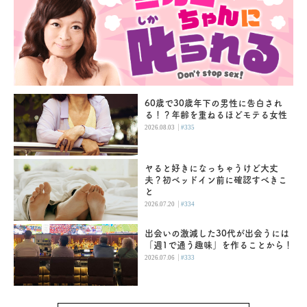
60歳で30歳年下の男性に告白され
る！？年齢を重ねるほどモテる女性
|
2026.08.03
#335
ヤると好きになっちゃうけど大丈
夫？初ベッドイン前に確認すべきこ
と
|
2026.07.20
#334
出会いの激減した30代が出会うには
「週1で通う趣味」を作ることから！
|
2026.07.06
#333