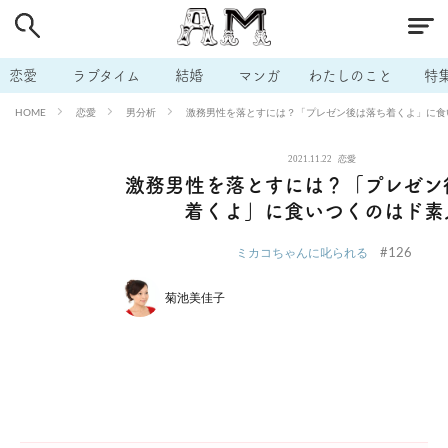
# 付き合いたい
# 男の本音
# セフレ
# 浮気
# 不倫
# 出会う方法
# マッチングアプリ
# ラブグッズ
# 体の相
恋愛
ラブタイム
結婚
マンガ
わたしのこと
特
# イケない
# ビッチの話
# エロスポット
# キャリア
恋愛
男分析
激務男性を落とすには？「プレゼン後は落ち着くよ」に食
HOME
# 恋愛相談
# モテテク
# セフレから本命へ
# 結婚したい
2021.11.22
恋愛
# セフレがほしい
# 夫婦の悩み
# おもしろライフ
激務男性を落とすには？「プレゼン
着くよ」に食いつくのはド素
#126
ミカコちゃんに叱られる
菊池美佳子