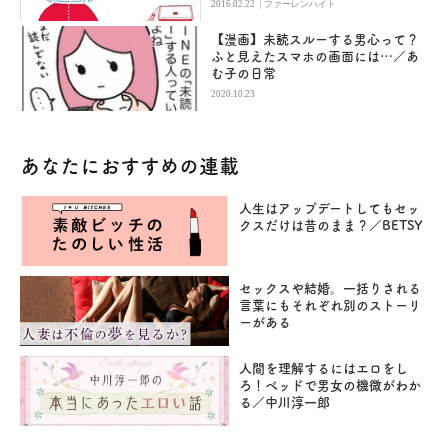
|
2016.02.22
ファーレンハイト
【漫画】未読スルーする男心って？
ふと見えたスマホの画面には…／あ
む子の日常
2020.10.23
あなたにおすすめの連載
人生はアップデートしてもセッ
クスだけは昔のまま？／BETSY
セックスや結婚。一括りされる
言葉にもそれぞれ別のストーリ
ーがある
人間を理解するにはエロをし
ろ！ベッドで男女の機微がわか
る／中川淳一郎