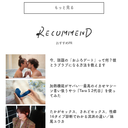
もっと見る
おすすめPR
今、話題の「おふろデート」って何？彼
とラブラブになる方法を教えます
加熱機能がヤバい…最高のイカせマシー
ン青い吸うやつ『Tara S 2代目』を使っ
てみた
たかがセックス。されどセックス。性癖
16タイプ診断でわかる流派の違い／妹
尾ユウカ