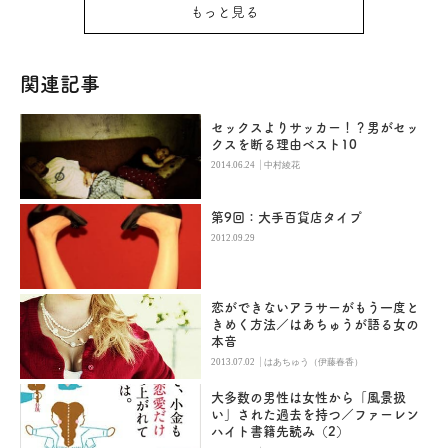
もっと見る
関連記事
セックスよりサッカー！？男がセッ
クスを断る理由ベスト10
|
2014.06.24
中村綾花
第9回：大手百貨店タイプ
2012.09.29
恋ができないアラサーがもう一度と
きめく方法／はあちゅうが語る女の
本音
|
2013.07.02
はあちゅう（伊藤春香）
大多数の男性は女性から「風景扱
い」された過去を持つ／ファーレン
ハイト書籍先読み（2）