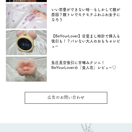
いい恋愛ができない時…もしかして膣が
原因？膣トレでモテモテふわふわ女子に
なろう
【BeYourLover】目覚まし時計で挿入も
吸引も！？バレない大人のおもちゃレビ
ュー
負圧真空吸引に甘噛みクンニ！
BeYourLoverの「食人花」レビュー♡
広告のお問い合わせ