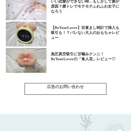
いい恋愛ができない時…もしかして膣が
原因？膣トレでモテモテふわふわ女子に
なろう
【BeYourLover】目覚まし時計で挿入も
吸引も！？バレない大人のおもちゃレビ
ュー
負圧真空吸引に甘噛みクンニ！
BeYourLoverの「食人花」レビュー♡
広告のお問い合わせ