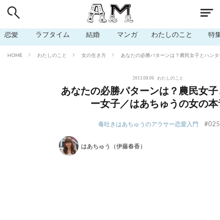
# 付き合いたい
# 男の本音
# セフレ
# 浮気
# 不倫
恋愛
ラブタイム
結婚
マンガ
わたしのこと
特
# 出会う方法
# マッチングアプリ
# ラブグッズ
# 体の相
# イケない
# ビッチの話
# エロスポット
# キャリア
わたしのこと
女の生き方
あなたの必勝パターンは？農民女子とハンタ
HOME
# 恋愛相談
# モテテク
# セフレから本命へ
# 結婚したい
2013.08.06
わたしのこと
# セフレがほしい
# 夫婦の悩み
# おもしろライフ
あなたの必勝パターンは？農民女子
ー女子／はあちゅうの女の本
#025
毒吐きはあちゅうのアラサー恋愛入門
はあちゅう（伊藤春香）