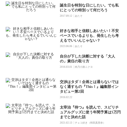
誕生日を特別な日にしたい。でも私
にとっての特別って何だろう
|
2017.09.12
あたそ
好きな相手と信頼しあいたい！不安
ベースでいるよりも、発生したら考
えるでいいんじゃない？
|
2023.06.06
あたそ
自分が下した決断に対する「大人
の」責任の取り方
|
2016.03.01
肉乃小路ニクヨ
交渉はタダ！企画とは通らないでは
なく通すもの『This！』編集部イン
タビュー第2回
2016.02.22
太宰治『待つ』を読んで、スピリチ
ュアルグッズに使う年間予算は5万円
までと決めた話
|
2021.02.13
チェコ好き（和田真里奈）