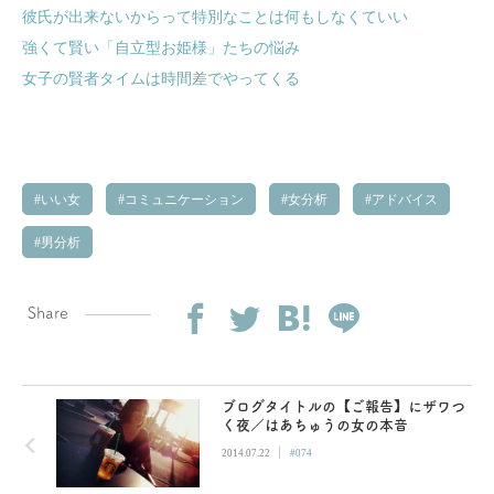
彼氏が出来ないからって特別なことは何もしなくていい
強くて賢い「自立型お姫様」たちの悩み
女子の賢者タイムは時間差でやってくる
いい女
コミュニケーション
女分析
アドバイス
男分析
Share
ブログタイトルの【ご報告】にザワつ
く夜／はあちゅうの女の本音
|
2014.07.22
#074