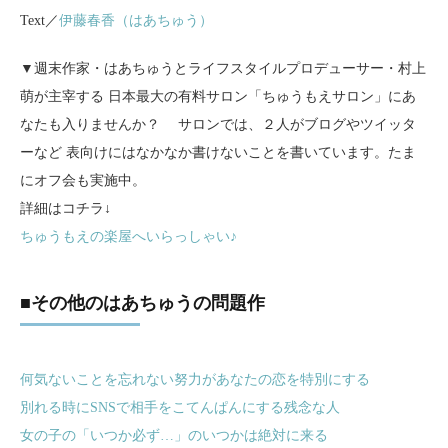
Text／
伊藤春香（はあちゅう）
▼週末作家・はあちゅうとライフスタイルプロデューサー・村上
萌が主宰する 日本最大の有料サロン「ちゅうもえサロン」にあ
なたも入りませんか？ サロンでは、２人がブログやツイッタ
ーなど 表向けにはなかなか書けないことを書いています。たま
にオフ会も実施中。
詳細はコチラ↓
ちゅうもえの楽屋へいらっしゃい♪
■その他のはあちゅうの問題作
何気ないことを忘れない努力があなたの恋を特別にする
別れる時にSNSで相手をこてんぱんにする残念な人
女の子の「いつか必ず…」のいつかは絶対に来る