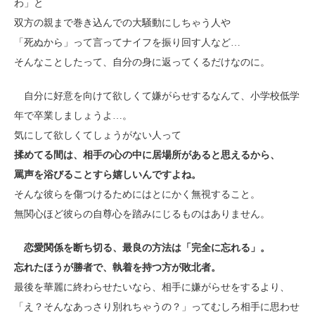
わ」と
双方の親まで巻き込んでの大騒動にしちゃう人や
「死ぬから」って言ってナイフを振り回す人など…
そんなことしたって、自分の身に返ってくるだけなのに。
自分に好意を向けて欲しくて嫌がらせするなんて、小学校低学
年で卒業しましょうよ…。
気にして欲しくてしょうがない人って
揉めてる間は、相手の心の中に居場所があると思えるから、
罵声を浴びることすら嬉しいんですよね。
そんな彼らを傷つけるためにはとにかく無視すること。
無関心ほど彼らの自尊心を踏みにじるものはありません。
恋愛関係を断ち切る、最良の方法は「完全に忘れる」。
忘れたほうが勝者で、執着を持つ方が敗北者。
最後を華麗に終わらせたいなら、相手に嫌がらせをするより、
「え？そんなあっさり別れちゃうの？」ってむしろ相手に思わせ