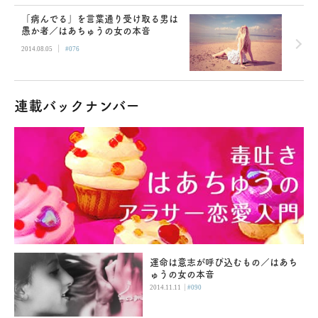
「病んでる」を言葉通り受け取る男は
愚か者／はあちゅうの女の本音
|
2014.08.05
#076
連載バックナンバー
運命は意志が呼び込むもの／はあち
ゅうの女の本音
|
2014.11.11
#090