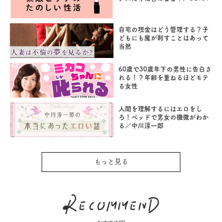
自宅の現金はどう管理する？子
どもにも魔が刺すことはあって
当然
60歳で30歳年下の男性に告白さ
れる！？年齢を重ねるほどモテ
る女性
人間を理解するにはエロをし
ろ！ベッドで男女の機微がわか
る／中川淳一郎
もっと見る