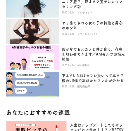
ユリア感？」蛇オタク男子にカウン
セリング②
|
2017.10.04
アルテイシア
ヤリ捨てされる女の子の特徴と男心
のホンネ
|
2026.01.28
ファーレンハイト
彼が今でも元カノと仲が良く、存在
を匂わせてきます／AMセルフお悩み
相談
|
2021.05.14
AM編集部
下ネタLINEはセフレ扱いって本当？
彼のLINEで本命かセフレかが分かる
|
2023.10.16
菊池美佳子
あなたにおすすめの連載
人生はアップデートしてもセッ
クスだけは昔のまま？／BETSY