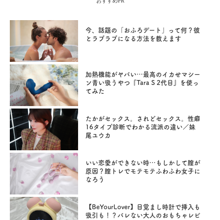
おすすめPR
今、話題の「おふろデート」って何？彼
とラブラブになる方法を教えます
加熱機能がヤバい…最高のイカせマシー
ン青い吸うやつ『Tara S 2代目』を使っ
てみた
たかがセックス。されどセックス。性癖
16タイプ診断でわかる流派の違い／妹
尾ユウカ
いい恋愛ができない時…もしかして膣が
原因？膣トレでモテモテふわふわ女子に
なろう
【BeYourLover】目覚まし時計で挿入も
吸引も！？バレない大人のおもちゃレビ