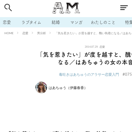
# 付き合いたい
# 男の本音
# セフレ
# 浮気
# 不倫
# 出会う方法
# マッチングアプリ
# ラブグッズ
# 体の相
恋愛
ラブタイム
結婚
マンガ
わたしのこと
特
# イケない
# ビッチの話
# エロスポット
# キャリア
恋愛
男分析
「気を惹きたい」が度を越すと、醜い執着になる／はあち
HOME
# 恋愛相談
# モテテク
# セフレから本命へ
# 結婚したい
2014.07.29
恋愛
# セフレがほしい
# 夫婦の悩み
# おもしろライフ
「気を惹きたい」が度を越すと、醜
なる／はあちゅうの女の本
#075
毒吐きはあちゅうのアラサー恋愛入門
はあちゅう（伊藤春香）