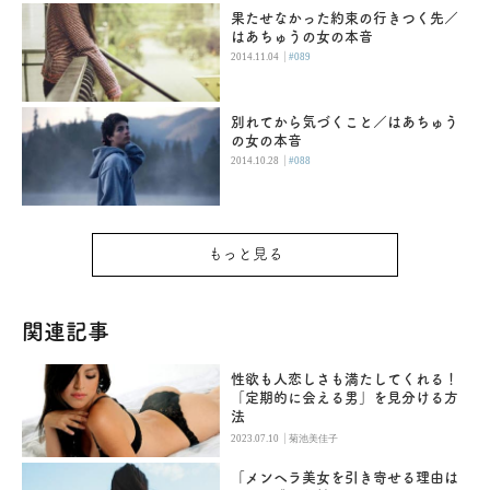
果たせなかった約束の行きつく先／
はあちゅうの女の本音
|
2014.11.04
#089
別れてから気づくこと／はあちゅう
の女の本音
|
2014.10.28
#088
もっと見る
関連記事
性欲も人恋しさも満たしてくれる！
「定期的に会える男」を見分ける方
法
|
2023.07.10
菊池美佳子
「メンヘラ美女を引き寄せる理由は