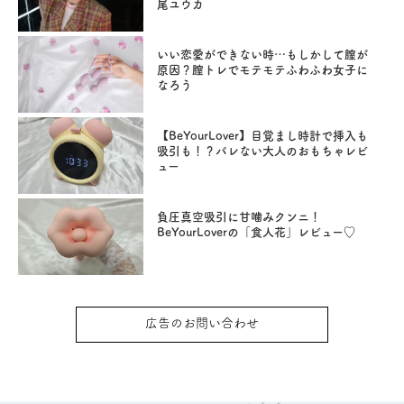
尾ユウカ
いい恋愛ができない時…もしかして膣が
原因？膣トレでモテモテふわふわ女子に
なろう
【BeYourLover】目覚まし時計で挿入も
吸引も！？バレない大人のおもちゃレビ
ュー
負圧真空吸引に甘噛みクンニ！
BeYourLoverの「食人花」レビュー♡
広告のお問い合わせ