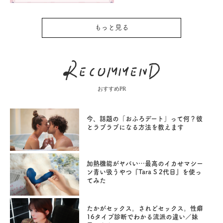
もっと見る
おすすめPR
今、話題の「おふろデート」って何？彼
とラブラブになる方法を教えます
加熱機能がヤバい…最高のイカせマシー
ン青い吸うやつ『Tara S 2代目』を使っ
てみた
たかがセックス。されどセックス。性癖
16タイプ診断でわかる流派の違い／妹