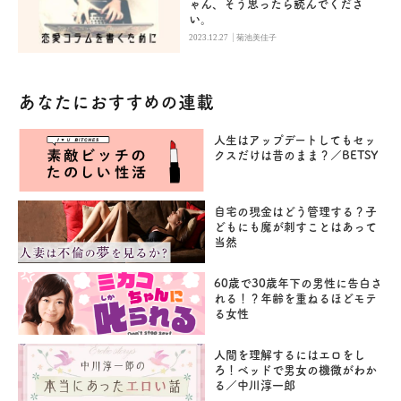
ゃん、そう思ったら読んでくださ
い。
|
2023.12.27
菊池美佳子
あなたにおすすめの連載
人生はアップデートしてもセッ
クスだけは昔のまま？／BETSY
自宅の現金はどう管理する？子
どもにも魔が刺すことはあって
当然
60歳で30歳年下の男性に告白さ
れる！？年齢を重ねるほどモテ
る女性
人間を理解するにはエロをし
ろ！ベッドで男女の機微がわか
る／中川淳一郎