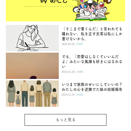
「そこまで書くんだ」と言われても
構わない。私を正す文章は私にしか
書けないから。
|
2025.03.26
#197
でも、「恋愛はしなくていいんだ
よ」みたいな風潮も好きにはなれな
い
|
2025.01.28
#196
いつまで家族のせいにしていいの？
わたしの心を逆撫でた妹の妊娠報告
|
2024.12.24
#195
もっと見る