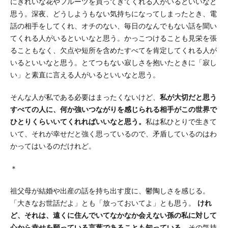
にきれいな花やフルーツを買ってきてくれる人がいるといいなと
思う。深夜、どうしようもない気持ちになってしまったとき、電
話の相手をしてくれ、オチのない、毎日のなんでもない話を聞い
てくれる人がいるといいなと思う。かっこつけることも見栄を張
ることもなく、欠点や短所を含めたすべてを肯定してくれる人が
いるといいなと思う。とてつもない寂しさを抱いたときに「寂し
い」と素直に言える人がいるといいなと思う。
そんな人が私である必要はまったくないけど、
私が大切だと思う
すべての人に、何か強いつながりを感じられる相手がこの世界で
ひとりくらいいてくれればいいなと思う。
私は私ひとりで生きて
いて、それが幸せだと強く思っているので、矛盾しているのはわ
かってはいるのだけれど。
＊
祖父母が結婚や出産の話を持ち出す度に、鬱陶しさを感じる。
「大きなお世話だよ」とも「放っておいてよ」とも思う。
けれ
ど、それは、遠くに住んでいてなかなか会えない孫の私に対して
心から幸せを願っている言葉であることも知っている。
その気持