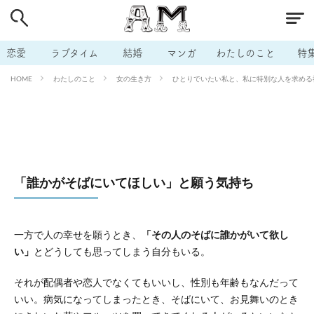
# 付き合いたい
# 男の本音
# セフレ
# 浮気
# 不倫
# 出会う方法
# マッチングアプリ
恋愛
ラブタイム
結婚
マンガ
わたしのこと
特
# ラブグッズ
# 体の相性
# イケない
わたしのこと
女の生き方
ひとりでいたい私と、私に特別な人を求める祖
HOME
# ビッチの話
# エロスポット
# キャリア
# 恋愛相談
# モテテク
# セフレから本命へ
# 結婚したい
# セフレがほしい
# 夫婦の悩み
# おもしろライフ
「誰かがそばにいてほしい」と願う気持ち
一方で人の幸せを願うとき、
「その人のそばに誰かがいて欲し
い」
とどうしても思ってしまう自分もいる。
それが配偶者や恋人でなくてもいいし、性別も年齢もなんだって
いい。病気になってしまったとき、そばにいて、お見舞いのとき