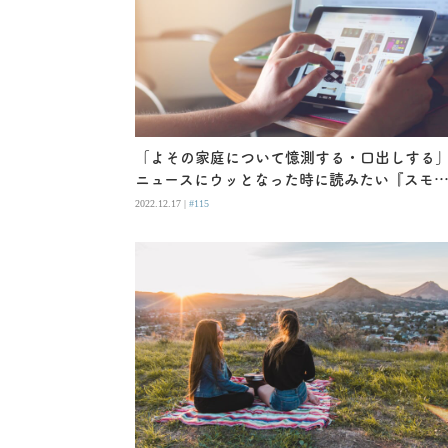
「よその家庭について憶測する・口出しする
ニュースにウッとなった時に読みたい『スモ
ルワールズ』
2022.12.17 |
#115