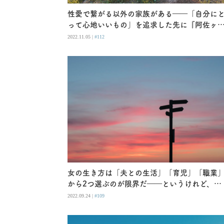
性愛で繋がる以外の家族がある――「自分に
って心地いいもの」を追求した先に『阿佐ヶ
姉妹ののほほんふたり暮らし』
2022.11.05 |
#112
女の生き方は「夫との生活」「育児」「職業
から2つ選ぶのが限界だ――というけれど、私
はそうは思わない
2022.09.24 |
#109