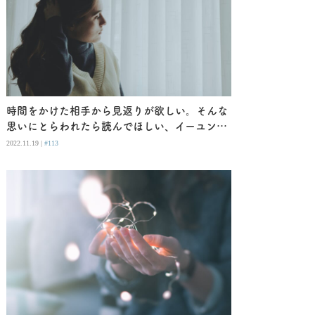
時間をかけた相手から見返りが欲しい。そんな
思いにとらわれたら読んでほしい、イーユン・
リー『もう行かなくては』
2022.11.19 |
#113