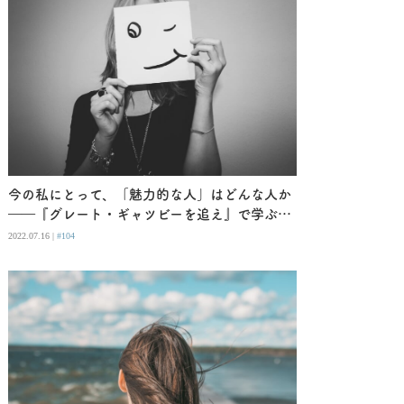
今の私にとって、「魅力的な人」はどんな人か
――『グレート・ギャツビーを追え』で学ぶ創
作のヒント
2022.07.16 |
#104