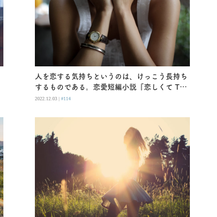
」
人を恋する気持ちというのは、けっこう長持ち
ー
するものである。恋愛短編小説『恋しくて Ten
Selected Love Stories』
2022.12.03 |
#114