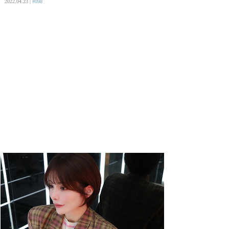
2022.04.23 |
#098