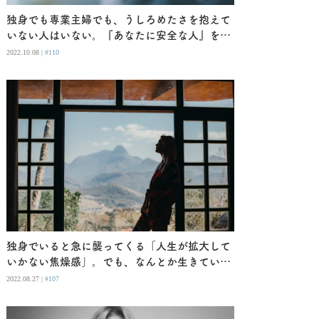
独身でも専業主婦でも、うしろめたさを抱えて
いない人はいない。『あなたに安全な人』を読
むと、それがわかる。
2022.10.08 |
#110
独身でいると急に襲ってくる「人生が拡大して
いかない焦燥感」。でも、なんとか生きていけ
るものだ
2022.08.27 |
#107