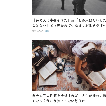
「あの人は幸せそうだ」or「あの人はたいし
ことない」どう思われていたほうが生きやす
い？他人からの嫉妬をしのぐ“知恵”
2022.07.02 |
#103
自分の三大性癖を分析すれば、人生が味わい
くなる？代わり映えしない毎日に