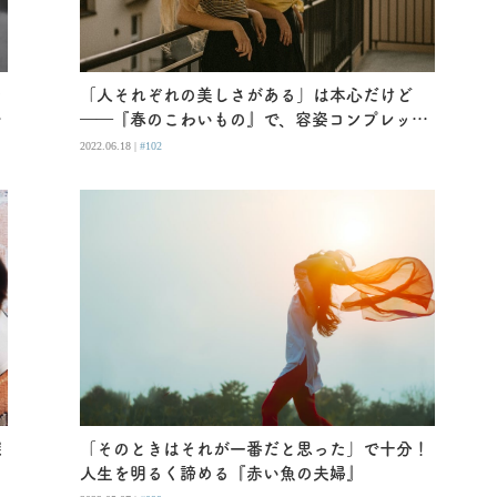
た
「人それぞれの美しさがある」は本心だけど
――『春のこわいもの』で、容姿コンプレック
スに悩んだ日々を思い出す
2022.06.18 |
#102
深
「そのときはそれが一番だと思った」で十分！
人生を明るく諦める『赤い魚の夫婦』