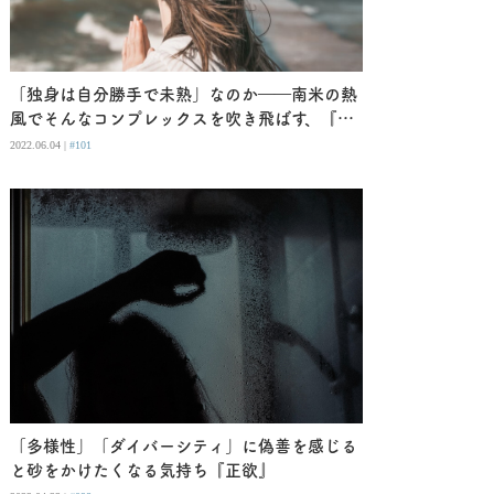
「独身は自分勝手で未熟」なのか――南米の熱
風でそんなコンプレックスを吹き飛ばす、『コ
レラの時代の愛』
2022.06.04 |
#101
「多様性」「ダイバーシティ」に偽善を感じる
と砂をかけたくなる気持ち『正欲』