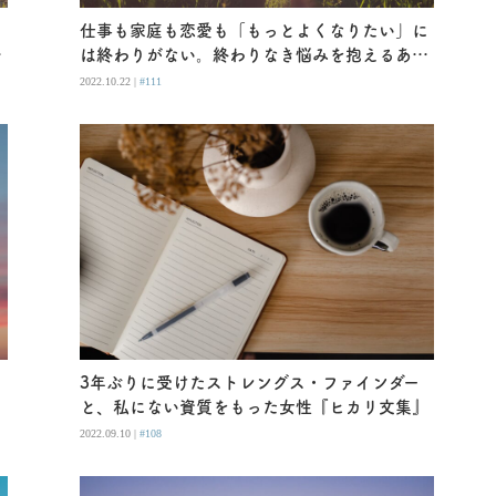
と
仕事も家庭も恋愛も「もっとよくなりたい」に
谷
は終わりがない。終わりなき悩みを抱えるあな
たへ『ライティングの哲学』
2022.10.22 |
#111
」
3年ぶりに受けたストレングス・ファインダー
と、私にない資質をもった女性『ヒカリ文集』
2022.09.10 |
#108