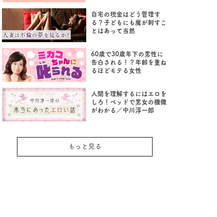
自宅の現金はどう管理す
る？子どもにも魔が刺すこ
とはあって当然
60歳で30歳年下の男性に
告白される！？年齢を重ね
るほどモテる女性
人間を理解するにはエロを
しろ！ベッドで男女の機微
がわかる／中川淳一郎
もっと見る