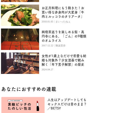
お正月料理にもう飽きた！お
買い得な赤身肉が大変身「牛
肉とルッコラのタリアータ」
|
2018.01.05
まいったねぇ
純喫茶巡りを楽しめる街・高
円寺にある、「ごん」の9種類
のオムライス
|
2017.12.22
難波里奈
女性が1歳上なだけで恋愛も結
婚も対象外？少女漫画で読み
解く「年下男子解禁」の歴史
2024.04.27
あなたにおすすめの連載
人生はアップデートしても
セックスだけは昔のまま？
／BETSY