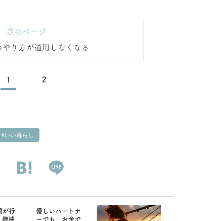
次のページ
のやり方が通用しなくなる
1
2
いい暮らし
間が行
優しいパートナ
、機械
ーでも、お金で