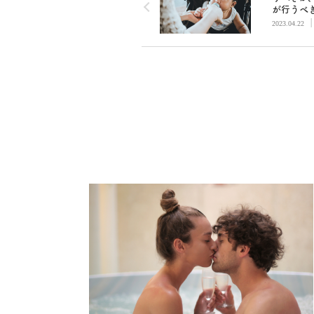
が行うべ
――テッ
2023.04.22
ャン『息
読んで