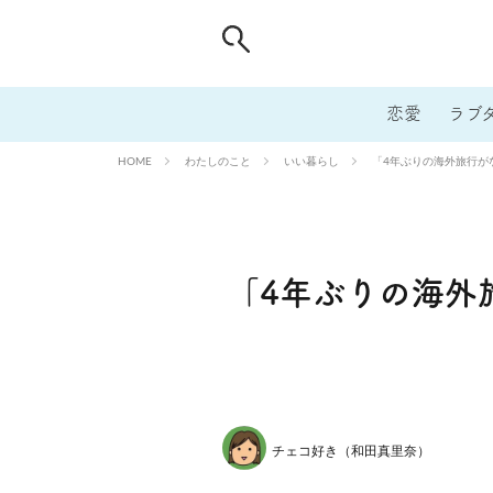
恋愛
ラブ
わたしのこと
いい暮らし
「4年ぶりの海外旅行が
HOME
「4年ぶりの海外
チェコ好き（和田真里奈）