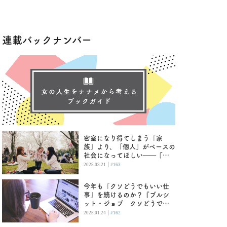
連載バックナンバー
密室になり得てしまう「家
族」より、「個人」がベースの
社会になってほしい――『母
という名の呪縛 娘という牢
|
2025.03.21
#163
獄』
今年も「クソどうでもいい仕
事」を続けるのか？『ブルシ
ット・ジョブ クソどうでも
いい仕事の理論』
|
2025.01.24
#162