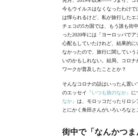
先月、2019年以来――つまり、
今もウイルスはなくなったわけで
は憚られるけど、私が旅行したエ
チェコの5カ国では、もう誰も街
った2020年には「ヨーロッパで
心配もしていたけれど、結果的に
なかったので、旅行に関していう
いのかもしれない。結局、コロナ
ワークが普及したこととか？
そんなコロナの話はいったん置い
のエッセイ
『いつも旅のなか』
に
なか』
は、モロッコだったりロシ
とにかく角田さんがいろいろなと
街中で「なんかつま