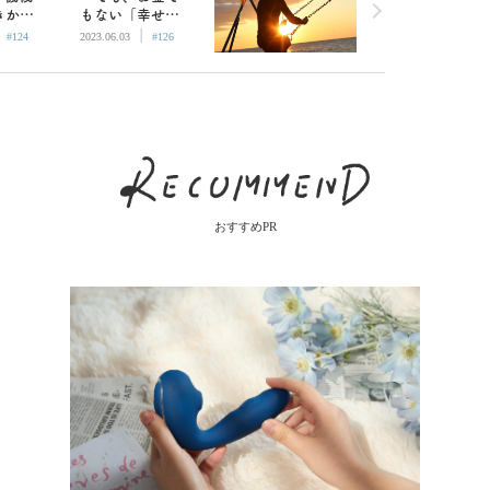
きか
もない「幸せな
|
|
ド・チ
人生」に必要な
#124
2023.06.03
#126
吹』を
もの――『地下
世界をめぐる冒
険』
おすすめPR