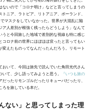
コロナ禍に突入してから初の海外旅行をしてきた。
はないので「コロナ明け」などと言ってしまうの
ストニア、ラトビア、リトアニア、ポーランド、
中でマスクをしていなかった。世界が大混乱に陥
アジア人差別が根強く残ったらどうしよう」なんて
いうと今回旅した地域で差別的な視線も特に感じ
とコロナ前の世界にほぼほぼ戻ったと言ってもい
が変えたものってなんだったんだろう。リモート
ておいて、今回は旅先で読んでいた角田光代さん
ついて、少し語ってみようと思う。
『いつも旅の
アだったりモンゴルだったりキューバだったり、
ころを旅している本だ。
んない」と思ってしまった理