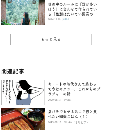
世の中のルールは「数が多い
ほう」に合わせて作られてい
る『差別はたいてい悪意のな
い人がする』
|
2024.12.20
#161
もっと見る
関連記事
キュートの時代なんて終わっ
て今はセクシー。これからのブ
ラジャーの話
|
2020.08.17
oyumi
夏バテでもヤる気に？彼と食
べたい媚薬ごはん（１）
|
2013.08.15
OliviA（オリビア）