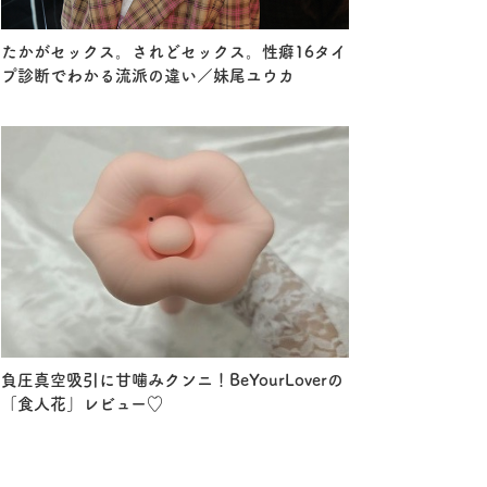
たかがセックス。されどセックス。性癖16タイ
プ診断でわかる流派の違い／妹尾ユウカ
負圧真空吸引に甘噛みクンニ！BeYourLoverの
「食人花」レビュー♡