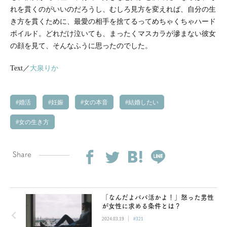
れを貫くのがいいのだろうし、むしろ見方を変えれば、自分の生
き方を貫くために、最愛の相手を捨てるってめちゃくちゃハード
ボイルド。どれだけ泣いても、まったくマスカラが滲まない彼女
の顔を見て、そんなふうに思ったのでした。
Text／
大泉りか
婚活
妊娠
女の本音
結婚したい
女の生き方
Share
「なんだよパパ活かよ！」怒った男性
が女性に求める条件とは？
|
2024.03.19
#321