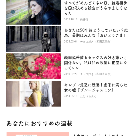
すべてがめんどくさい日、結婚相手
を国が決める設定がうらやましくな
った
|
2023.10.16
白井瑶
あなたは50年後どうしていたい？結
局、最期はみんな「おひとりさま」
|
2025.03.04
チェコ好き（和田真里奈）
顔面偏差値もセックスの好き嫌いも
関係ない。私は私の欲望に正直にな
っていい
|
2019.07.20
チェコ好き（和田真里奈）
セレブ→貧乏に転落！虚栄に満ちた
女の嘘『ブルージャスミン』
|
2014.05.10
たけうちんぐ
あなたにおすすめの連載