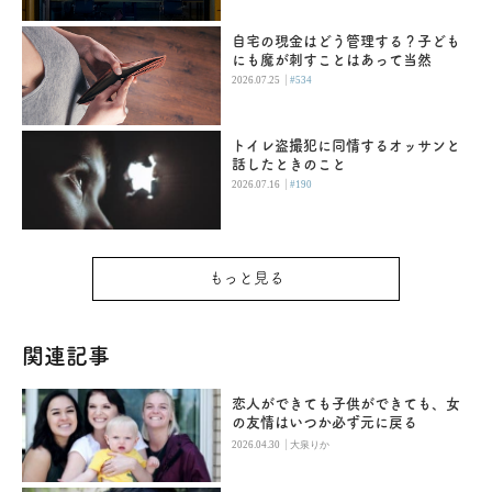
自宅の現金はどう管理する？子ども
にも魔が刺すことはあって当然
|
2026.07.25
#534
トイレ盗撮犯に同情するオッサンと
話したときのこと
|
2026.07.16
#190
もっと見る
関連記事
恋人ができても子供ができても、女
の友情はいつか必ず元に戻る
|
2026.04.30
大泉りか