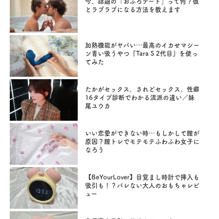
今、話題の「おふろデート」って何？彼
とラブラブになる方法を教えます
加熱機能がヤバい…最高のイカせマシー
ン青い吸うやつ『Tara S 2代目』を使っ
てみた
たかがセックス。されどセックス。性癖
16タイプ診断でわかる流派の違い／妹
尾ユウカ
いい恋愛ができない時…もしかして膣が
原因？膣トレでモテモテふわふわ女子に
なろう
【BeYourLover】目覚まし時計で挿入も
吸引も！？バレない大人のおもちゃレビ
ュー