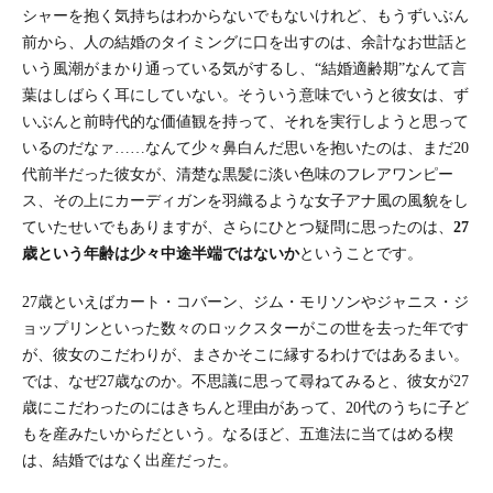
シャーを抱く気持ちはわからないでもないけれど、もうずいぶん
前から、人の結婚のタイミングに口を出すのは、余計なお世話と
いう風潮がまかり通っている気がするし、“結婚適齢期”なんて言
葉はしばらく耳にしていない。そういう意味でいうと彼女は、ず
いぶんと前時代的な価値観を持って、それを実行しようと思って
いるのだなァ……なんて少々鼻白んだ思いを抱いたのは、まだ20
代前半だった彼女が、清楚な黒髪に淡い色味のフレアワンピー
ス、その上にカーディガンを羽織るような女子アナ風の風貌をし
ていたせいでもありますが、さらにひとつ疑問に思ったのは、
27
歳という年齢は少々中途半端ではないか
ということです。
27歳といえばカート・コバーン、ジム・モリソンやジャニス・ジ
ョップリンといった数々のロックスターがこの世を去った年です
が、彼女のこだわりが、まさかそこに縁するわけではあるまい。
では、なぜ27歳なのか。不思議に思って尋ねてみると、彼女が27
歳にこだわったのにはきちんと理由があって、20代のうちに子ど
もを産みたいからだという。なるほど、五進法に当てはめる楔
は、結婚ではなく出産だった。