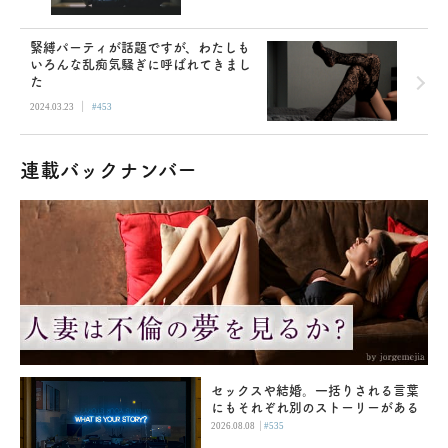
緊縛パーティが話題ですが、わたしも
いろんな乱痴気騒ぎに呼ばれてきまし
た
|
2024.03.23
#453
連載バックナンバー
セックスや結婚。一括りされる言葉
にもそれぞれ別のストーリーがある
|
2026.08.08
#535