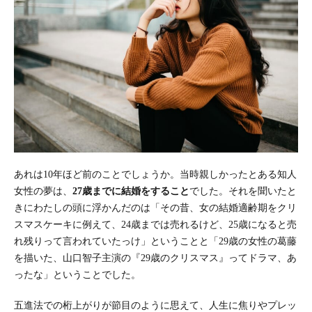
あれは10年ほど前のことでしょうか。当時親しかったとある知人
女性の夢は、
27
歳までに結婚をすること
でした。それを聞いたと
きにわたしの頭に浮かんだのは「その昔、女の結婚適齢期をクリ
スマスケーキに例えて、24歳までは売れるけど、25歳になると売
れ残りって言われていたっけ」ということと「29歳の女性の葛藤
を描いた、山口智子主演の『29歳のクリスマス』ってドラマ、あ
ったな」ということでした。
五進法での桁上がりが節目のように思えて、人生に焦りやプレッ