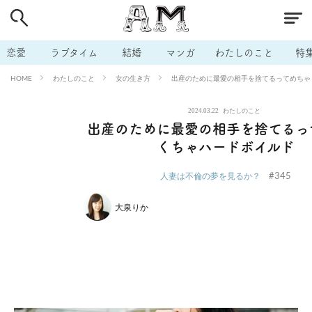
# 付き合いたい
# 男の本音
# セフレ
# 浮気
# 不倫
# 出会う方法
# マッチングアプリ
# ラブグッズ
# 体の相
恋愛
ラブタイム
結婚
マンガ
わたしのこと
特
# イケない
# ビッチの話
# エロスポット
# キャリア
わたしのこと
女の生き方
出産のために最愛の相手を捨てるってめちゃ
HOME
# 恋愛相談
# モテテク
# セフレから本命へ
# 結婚したい
2024.03.22
わたしのこと
# セフレがほしい
# 夫婦の悩み
# おもしろライフ
出産のために最愛の相手を捨てるっ
くちゃハードボイルド
#345
人妻は不倫の夢を見るか？
大泉りか