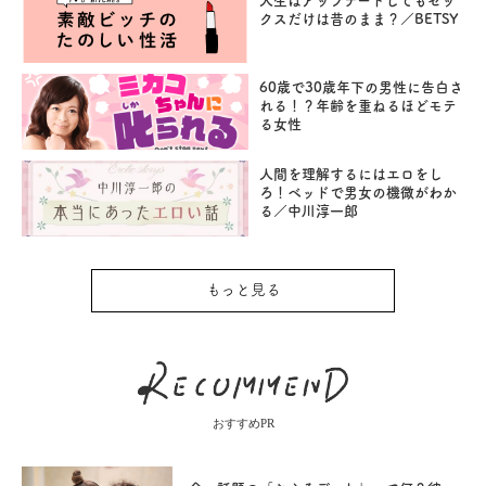
人生はアップデートしてもセッ
クスだけは昔のまま？／BETSY
60歳で30歳年下の男性に告白さ
れる！？年齢を重ねるほどモテ
る女性
人間を理解するにはエロをし
ろ！ベッドで男女の機微がわか
る／中川淳一郎
もっと見る
おすすめPR