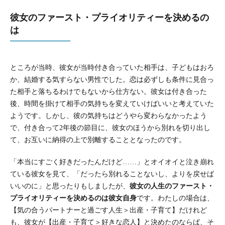
彼女のファースト・プライオリティーを決めるの
は
ところが当時、彼女が当時付き合っていた相手は、子どもはおろ
か、結婚する気すらない男性でした。恋は必ずしも条件に見合っ
た相手と落ちるわけでもないから仕方ない。彼女は付き合った
後、時間を掛けて相手の気持ちを変えていけばいいと考えていた
ようです。しかし、彼の気持ちはどうやら変わらなかったよう
で、付き合って2年後の節目に、彼女のほうから別れを切り出し
て、お互いに納得の上で別離することとなったのです。
「本当にすごく好きだったんだけど……」とオイオイと泣き崩れ
ている彼女を見て、「だったら別れることないし、よりを戻せば
いいのに」と思ったりもしましたが、
彼女の人生のファースト・
プライオリティーを決めるのは彼女自身
です。わたしの場合は、
【気の合うパートナーと過ごす人生＞出産・子育て】だけれど
も、彼女が【出産・子育て＞好きな恋人】と決めたのならば、そ