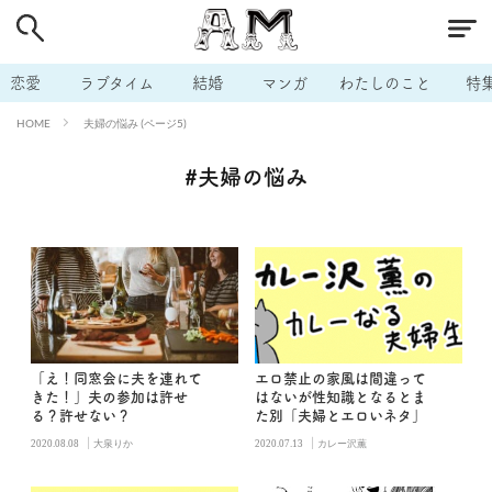
# 付き合いたい
# 男の本音
# セフレ
# 浮気
# 不倫
# 出会う方法
# マッチングアプリ
恋愛
ラブタイム
結婚
マンガ
わたしのこと
特
# ラブグッズ
# 体の相性
# イケない
夫婦の悩み (ページ5)
HOME
# ビッチの話
# エロスポット
# キャリア
#夫婦の悩み
# 恋愛相談
# モテテク
# セフレから本命へ
# 結婚したい
# セフレがほしい
# 夫婦の悩み
# おもしろライフ
「え！同窓会に夫を連れて
エロ禁止の家風は間違って
きた！」夫の参加は許せ
はないが性知識となるとま
る？許せない？
た別「夫婦とエロいネタ」
|
|
2020.08.08
大泉りか
2020.07.13
カレー沢薫