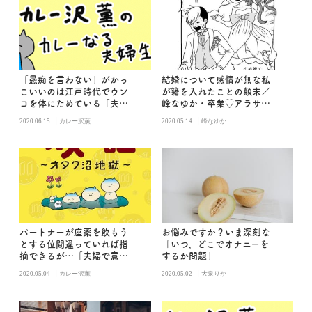
「愚痴を言わない」がかっ
結婚について感情が無な私
こいいのは江戸時代でウン
が籍を入れたことの顛末／
コを体にためている「夫婦
峰なゆか・卒業♡アラサー
と愚痴」
ちゃん
|
|
2020.06.15
カレー沢薫
2020.05.14
峰なゆか
パートナーが座薬を飲もう
お悩みですか？いま深刻な
とする位間違っていれば指
「いつ、どこでオナニーを
摘できるが…「夫婦で意見
するか問題」
が食い違う時」
|
|
2020.05.04
カレー沢薫
2020.05.02
大泉りか