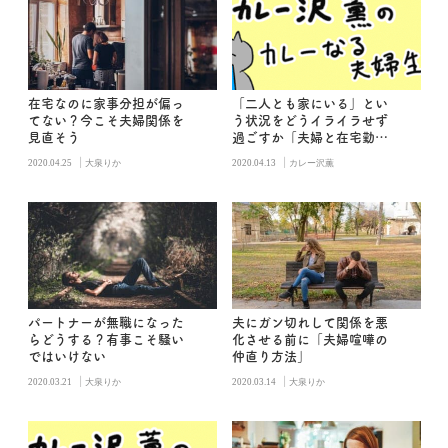
在宅なのに家事分担が偏っ
「二人とも家にいる」とい
てない？今こそ夫婦関係を
う状況をどうイライラせず
見直そう
過ごすか「夫婦と在宅勤
務」
|
|
2020.04.25
大泉りか
2020.04.13
カレー沢薫
パートナーが無職になった
夫にガン切れして関係を悪
らどうする？有事こそ騒い
化させる前に「夫婦喧嘩の
ではいけない
仲直り方法」
|
|
2020.03.21
大泉りか
2020.03.14
大泉りか