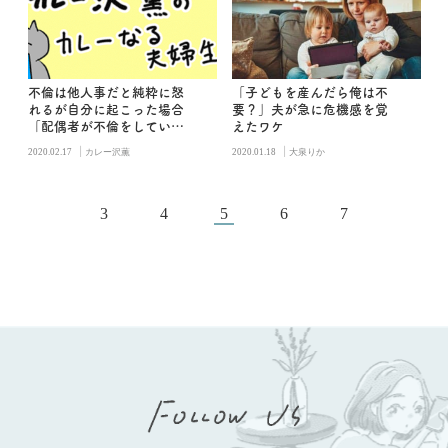
不倫は他人事だと純粋に怒
「子どもを産んだら俺は不
れるが自分に起こった場合
要？」夫が急に危機感を覚
「配偶者が不倫をしていた
えたワケ
ら」
|
|
2020.02.17
カレー沢薫
2020.01.18
大泉りか
3
4
5
6
7