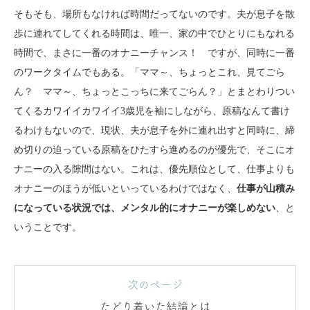
そもそも、場所もなければ時間だってないのです。夫が息子を散
歩に連れてしてくれる時間は、唯一、家の中でひとりにもなれる
時間で、まさに一番のオナニーチャンス！ ですが、同時に一番
のワークタイムでもある。「ママ～、ちょっとこれ、見てごら
ん？ ママ～、ちょっとこっちに来てごらん？」とまとわりつい
てくるカワイイカワイイ3歳児を袖にしながら、原稿なんて書け
るわけもないので、現状、夫が息子を外に連れ出すと同時に、締
め切りの迫っている原稿をひたすら進めるのが優先で、そこにオ
ナニーの入る隙間はない。これは、優先順位として、仕事よりも
オナニーのほうが低いといっているわけではなく、
仕事が山積み
になっている状況では、メンタル的にオナニーが楽しめない
、と
いうことです。
次のページ
たどり着いた結論とは