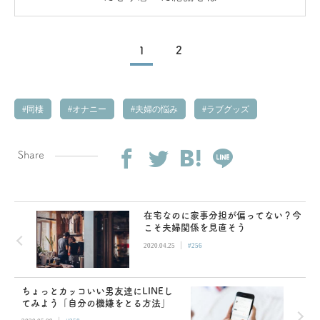
1
2
同棲
オナニー
夫婦の悩み
ラブグッズ
Share
在宅なのに家事分担が偏ってない？今
こそ夫婦関係を見直そう
|
2020.04.25
#256
ちょっとカッコいい男友達にLINEし
てみよう「自分の機嫌をとる方法」