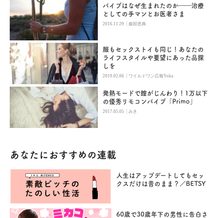
バイブはなぜ生まれたのか――治療
としての手マンとお医者さま
|
2016.11.29
服部恵典
服もセックストイも同じ！あなたの
ライフスタイルや要望にあった品探
しを
|
2019.02.06
ワイルドワン広報Yuka
発熱モードで膣がじんわり！1万以下
の優秀リモコンバイブ「Primo」
|
2017.05.05
みき
あなたにおすすめの連載
人生はアップデートしてもセッ
クスだけは昔のまま？／BETSY
60歳で30歳年下の男性に告白さ