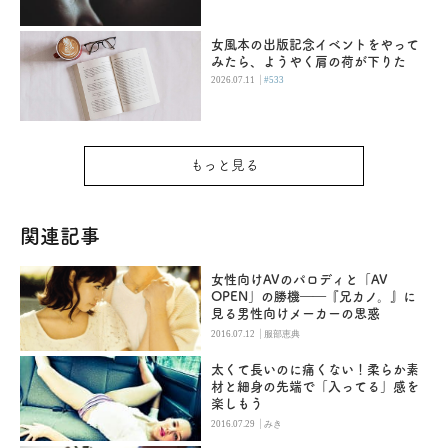
女風本の出版記念イベントをやって
みたら、ようやく肩の荷が下りた
|
2026.07.11
#533
もっと見る
関連記事
女性向けAVのパロディと「AV
OPEN」の勝機――『兄カノ。』に
見る男性向けメーカーの思惑
|
2016.07.12
服部恵典
太くて長いのに痛くない！柔らか素
材と細身の先端で「入ってる」感を
楽しもう
|
2016.07.29
みき