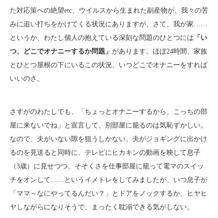
た対応策への絶望etc、ウイルスから生まれた副産物が、我々の苦
みに追い打ちをかけてくる状況にありますが、さて、我が家……
というか、わたし個人の抱えている深刻な問題のひとつには
「い
つ、どこでオナニーするか問題」
があります。ほぼ24時間、家族
とひとつ屋根の下にいるこの状況、いつどこでオナニーをすれば
いいのさ。
さすがのわたしでも、「ちょっとオナニーするから、こっちの部
屋に来ないでね」と宣言して、別部屋に籠るのは気恥ずかしい。
なので、夫がいない隙を狙うしかない。夫がジョギングに出かけ
るのを見送ると同時に、テレビにヒカキンの動画を映して息子
（3歳）に見せつつ、そそくさを仕事部屋に籠って電マのスイッ
チをオンして……というイメトレをしてみましたが、いつ息子が
「ママ～なにやってるんだい？」とドアをノックするか、ヒヤヒ
ヤしながらになりそうで、まったく耽溺できる気がしない。