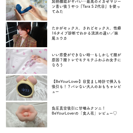
加熱機能がヤバい…最高のイカせマシー
ン青い吸うやつ『Tara S 2代目』を使っ
てみた
たかがセックス。されどセックス。性癖
16タイプ診断でわかる流派の違い／妹
尾ユウカ
いい恋愛ができない時…もしかして膣が
原因？膣トレでモテモテふわふわ女子に
なろう
【BeYourLover】目覚まし時計で挿入も
吸引も！？バレない大人のおもちゃレビ
ュー
負圧真空吸引に甘噛みクンニ！
BeYourLoverの「食人花」レビュー♡