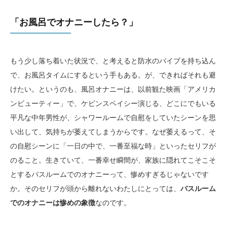
「お風呂でオナニーしたら？」
もう少し落ち着いた状況で、と考えると防水のバイブを持ち込ん
で、お風呂タイムにするという手もある。が、できればそれも避
けたい。というのも、風呂オナニーは、以前観た映画「アメリカ
ンビューティー」で、ケビンスペイシー演じる、どこにでもいる
平凡な中年男性が、シャワールームで自慰をしていたシーンを思
い出して、気持ちが萎えてしまうからです。なぜ萎えるって、そ
の自慰シーンに「一日の中で、一番至福な時」といったセリフが
のること。生きていて、一番幸せ瞬間が、家族に隠れてこそこそ
とするバスルームでのオナニーって、惨めすぎるじゃないです
か。そのセリフが頭から離れないわたしにとっては、
バスルーム
でのオナニーは惨めの象徴
なのです。