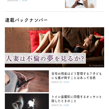
|
2020.05.09
#258
連載バックナンバー
自宅の現金はどう管理する？子ども
にも魔が刺すことはあって当然
|
2026.07.25
#534
トイレ盗撮犯に同情するオッサンと
話したときのこと
|
2026.07.16
#190