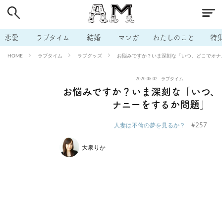
# 付き合いたい
# 男の本音
# セフレ
# 浮気
# 不倫
# 出会う方法
# マッチングアプリ
# ラブグッズ
# 体の相
恋愛
ラブタイム
結婚
マンガ
わたしのこと
特
# イケない
# ビッチの話
# エロスポット
# キャリア
ラブタイム
ラブグッズ
お悩みですか？いま深刻な「いつ、どこでオナ
HOME
# 恋愛相談
# モテテク
# セフレから本命へ
# 結婚したい
2020.05.02
ラブタイム
# セフレがほしい
# 夫婦の悩み
# おもしろライフ
お悩みですか？いま深刻な「いつ、
ナニーをするか問題」
#257
人妻は不倫の夢を見るか？
大泉りか