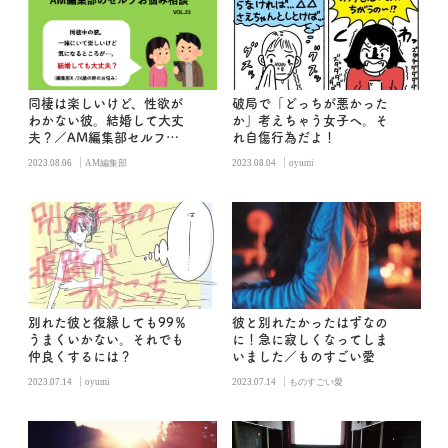
同棲は楽しいけど、性欲が
破局で「どっちが悪かった
わかない彼。結婚して大丈
か」考えちゃう女子へ。そ
夫？／AM編集部セルフお
れ自傷行為だよ！
悩み相談
|
|
2023.08.06
AM編集部
2023.08.04
oyumi
別れた彼と復縁しても99％
彼と別れたかったはずなの
うまくいかない。それでも
に！急に寂しくなってしま
仲良くするには？
いました／ものすごい愛
|
|
2023.07.14
oyumi
2023.07.14
ものすごい愛