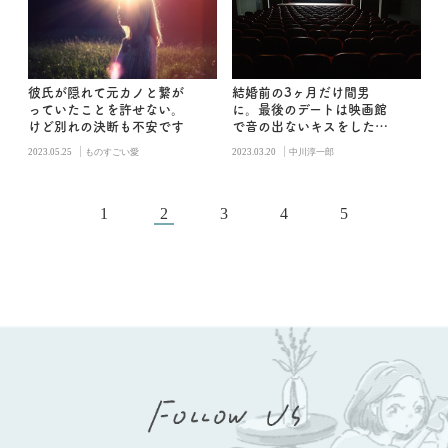
彼氏が隠れて元カノと繋が
結婚前の3ヶ月だけ間男
っていたことを許せない。
に。最後のデートは映画館
けど別れの決断も不安です
で音の出ないキスをした／
中川淳一郎
|
|
2023.05.25
ものすごい愛
2023.03.20
中川淳一郎
1
2
3
4
5