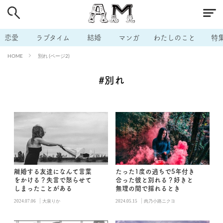
# 付き合いたい
# 男の本音
# セフレ
# 浮気
# 不倫
# 出会う方法
# マッチングアプリ
恋愛
ラブタイム
結婚
マンガ
わたしのこと
特
# ラブグッズ
# 体の相性
# イケない
別れ (ページ2)
HOME
# ビッチの話
# エロスポット
# キャリア
#別れ
# 恋愛相談
# モテテク
# セフレから本命へ
# 結婚したい
# セフレがほしい
# 夫婦の悩み
# おもしろライフ
離婚する友達になんて言葉
たった1度の過ちで5年付き
をかける？失言で怒らせて
合った彼と別れる？好きと
しまったことがある
無理の間で揺れるとき
|
|
2024.07.06
大泉りか
2024.05.15
肉乃小路ニクヨ