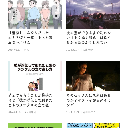
【漫画】こんな人だった
次の男ができるまで別れな
の！？彼と一緒に乗った電
い「乗り換え形式」は良く
車で…／けん
なかったのかもしれない
|
|
2024.02.21
けん
2024.02.17
大泉りか
消えてもらうことが最適だ
そのセックスに未来はある
けど「彼が浮気して別れた
のか？セフレを切るタイミ
ときのメンタルの立て直し
ング
方」
|
|
2024.01.08
AM編集部
2023.10.29
菊池美佳子