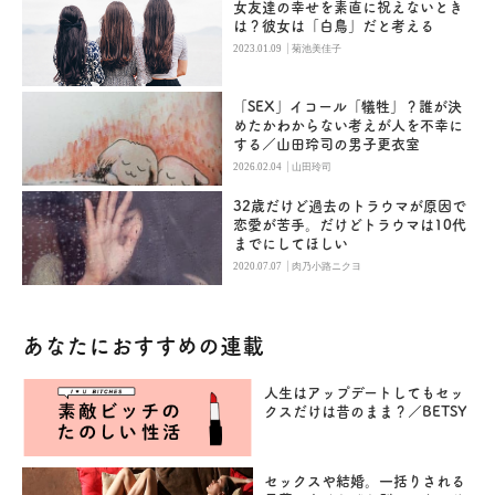
女友達の幸せを素直に祝えないとき
は？彼女は「白鳥」だと考える
|
2023.01.09
菊池美佳子
「SEX」イコール「犠牲」？誰が決
めたかわからない考えが人を不幸に
する／山田玲司の男子更衣室
|
2026.02.04
山田玲司
32歳だけど過去のトラウマが原因で
恋愛が苦手。だけどトラウマは10代
までにしてほしい
|
2020.07.07
肉乃小路ニクヨ
あなたにおすすめの連載
人生はアップデートしてもセッ
クスだけは昔のまま？／BETSY
セックスや結婚。一括りされる