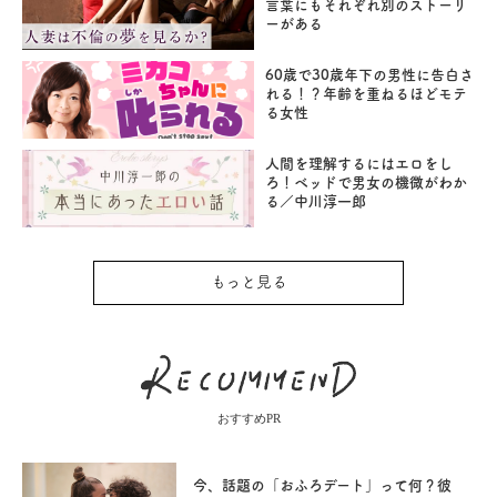
言葉にもそれぞれ別のストーリ
ーがある
60歳で30歳年下の男性に告白さ
れる！？年齢を重ねるほどモテ
る女性
人間を理解するにはエロをし
ろ！ベッドで男女の機微がわか
る／中川淳一郎
もっと見る
おすすめPR
今、話題の「おふろデート」って何？彼