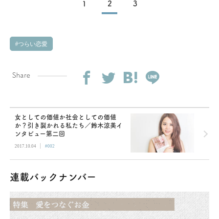
1
2
3
つらい恋愛
Share
女としての価値か社会としての価値
か？引き裂かれる私たち／鈴木涼美イ
ンタビュー第二回
|
2017.10.04
#002
連載バックナンバー