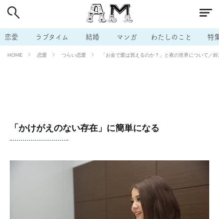
# 付き合いたい
# 男の本音
# セフレ
# 浮気
# 不倫
# 出会う方法
# マッチングアプリ
恋愛
ラブタイム
結婚
マンガ
わたしのこと
特
# ラブグッズ
# 体の相性
# イケない
恋愛
つらい恋愛
「お金で愛は買えるのか？」と夜の世界について／鈴木
HOME
# ビッチの話
# エロスポット
# キャリア
# 恋愛相談
# モテテク
# セフレから本命へ
# 結婚したい
# セフレがほしい
# 夫婦の悩み
# おもしろライフ
「かけがえのない存在」に簡単になる