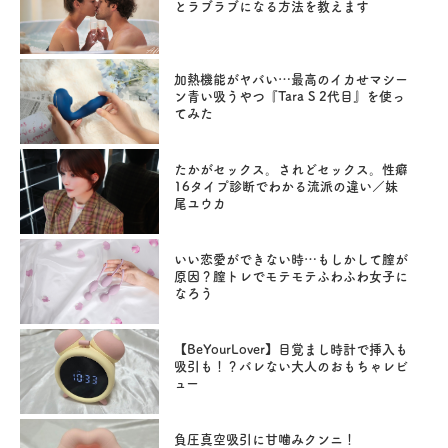
とラブラブになる方法を教えます
加熱機能がヤバい…最高のイカせマシー
ン青い吸うやつ『Tara S 2代目』を使っ
てみた
たかがセックス。されどセックス。性癖
16タイプ診断でわかる流派の違い／妹
尾ユウカ
いい恋愛ができない時…もしかして膣が
原因？膣トレでモテモテふわふわ女子に
なろう
【BeYourLover】目覚まし時計で挿入も
吸引も！？バレない大人のおもちゃレビ
ュー
負圧真空吸引に甘噛みクンニ！