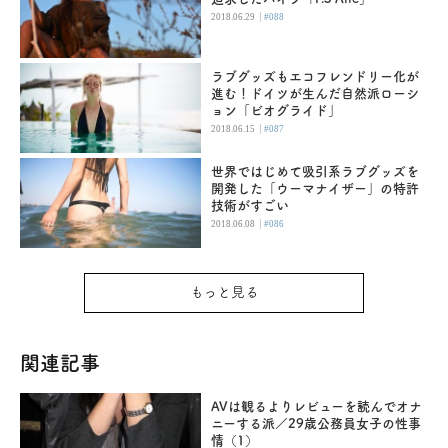
|
2018.06.29
#088
ラブグッズもエコフレンドリー化が
進む！ドイツが生んだ自然派ローシ
ョン「ビオグライド」
|
2018.06.15
#087
世界ではじめて吸引系ラブグッズを
開発した「ウーマナイザー」の特許
技術がすごい
|
2018.06.08
#086
もっと見る
関連記事
AVは観るよりレビューを読んでオナ
ニーする派／29歳公務員女子の性事
情（1）