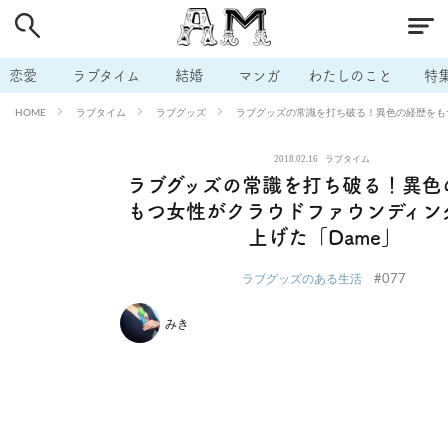
# 付き合いたい
# 男の本音
# セフレ
# 浮気
# 不倫
# 出会う方法
# マッチングアプリ
# ラブグッズ
# 体の相
恋愛
ラブタイム
結婚
マンガ
わたしのこと
特
# イケない
# ビッチの話
# エロスポット
# キャリア
ラブタイム
ラブグッズ
ラブグッズの常識を打ち破る！異色の経歴をも
HOME
# 恋愛相談
# モテテク
# セフレから本命へ
# 結婚したい
2018.02.16
ラブタイム
# セフレがほしい
# 夫婦の悩み
# おもしろライフ
ラブグッズの常識を打ち破る！異色
もつ女性がクラウドファウンディン
上げた「Dame」
#077
ラブグッズのある生活
みき