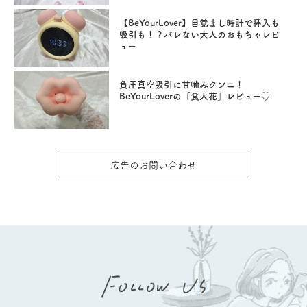
【BeYourLover】目覚まし時計で挿入も
吸引も！？バレない大人のおもちゃレビ
ュー
負圧真空吸引に甘噛みクンニ！
BeYourLoverの「食人花」レビュー♡
広告のお問い合わせ