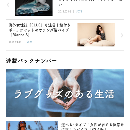
い
|
2018.02.02
#076
海外女性誌『ELLE』も注目！鍵付き
ポーチがセットのオランダ製バイブ
「Rianne S」
|
2018.03.02
#078
連載バックナンバー
選べる4タイプ！女性が求める快感を
追求したバイブ「P.S Aile」