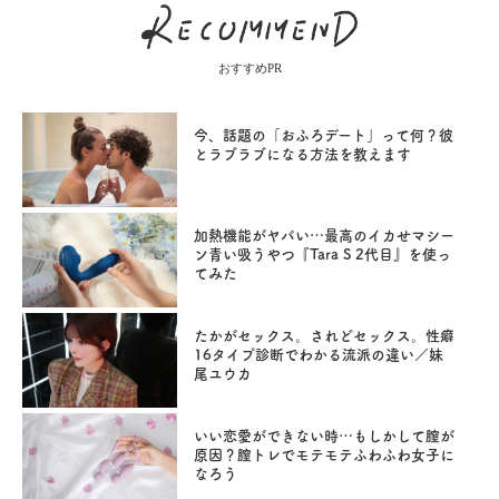
おすすめPR
今、話題の「おふろデート」って何？彼
とラブラブになる方法を教えます
加熱機能がヤバい…最高のイカせマシー
ン青い吸うやつ『Tara S 2代目』を使っ
てみた
たかがセックス。されどセックス。性癖
16タイプ診断でわかる流派の違い／妹
尾ユウカ
いい恋愛ができない時…もしかして膣が
原因？膣トレでモテモテふわふわ女子に
なろう