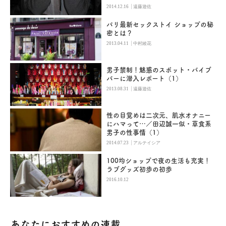
|
2014.12.16
遠藤遊佐
パリ最新セックストイ ショップの秘
密とは？
|
2013.04.11
中村綾花
男子禁制！魅惑のスポット・バイブ
バーに潜入レポート（1）
|
2013.08.31
遠藤遊佐
性の目覚めは二次元、肌水オナニー
にハマって…／田辺誠一似・草食系
男子の性事情（1）
|
2014.07.23
アルテイシア
100均ショップで夜の生活も充実！
ラブグッズ初歩の初歩
2016.10.12
あなたにおすすめの連載