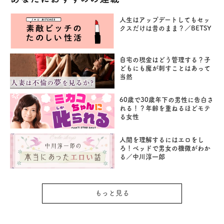
人生はアップデートしてもセッ
クスだけは昔のまま？／BETSY
自宅の現金はどう管理する？子
どもにも魔が刺すことはあって
当然
60歳で30歳年下の男性に告白さ
れる！？年齢を重ねるほどモテ
る女性
人間を理解するにはエロをし
ろ！ベッドで男女の機微がわか
る／中川淳一郎
もっと見る