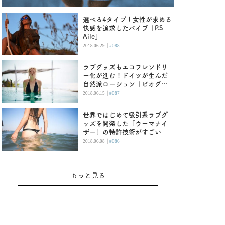
選べる4タイプ！女性が求める
快感を追求したバイブ「P.S
Aile」
|
2018.06.29
#088
ラブグッズもエコフレンドリ
ー化が進む！ドイツが生んだ
自然派ローション「ビオグラ
イド」
|
2018.06.15
#087
世界ではじめて吸引系ラブグ
ッズを開発した「ウーマナイ
ザー」の特許技術がすごい
|
2018.06.08
#086
もっと見る