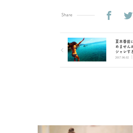
Share
夏本番前
めません
シャレす
気デリケ
2017.06.02
ーン石鹸
ントルウ
ュ」