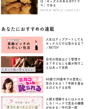
は「セックスのある月9ドラ
マ」である
|
2015.06.20
姫乃たま（ひめの たま）
あなたにおすすめの連載
人生はアップデートしても
セックスだけは昔のまま？
／BETSY
自宅の現金はどう管理す
る？子どもにも魔が刺すこ
とはあって当然
60歳で30歳年下の男性に
告白される！？年齢を重ね
るほどモテる女性
人間を理解するにはエロを
しろ！ベッドで男女の機微
がわかる／中川淳一郎