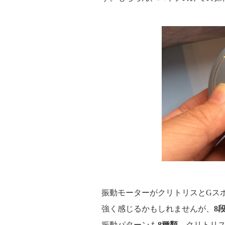
振動モーターがクリトリスとGス
強く感じるかもしれませんが、
8
振動パターンも
8種類
。クリトリ