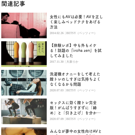
関連記事
女性にもAVは必要！AVを正し
く楽しみベッドテクをあげる
方法
|
2014.02.26
BETSY（ベッツィー）
【体験レポ】中も外もイケ
る！話題の『iroha zen』を試
してみました
|
2017.11.30
大泉りか
洗濯機オナニーをして考えた
膣トレのしすぎは気持ちよく
なくなるかも問題
|
2020.07.03
BETSY（ベッツィー）
セックスに効く膣トレ完全
版！がんばりすぎずに「締
め」と「引き上げ」を分かる
方法
|
2020.07.09
BETSY（ベッツィー）
みんなが夢中の女性向けAVと