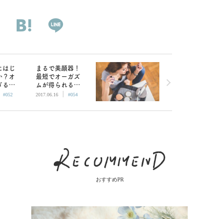
にはじ
まるで美顔器！
か？オ
最短でオーガズ
ぎる人
ムが得られる
|
|
ートゾ
「ウーマナイザ
#052
2017.06.16
#054
「ジェ
ー」の進化版が
ォッシ
登場
おすすめPR