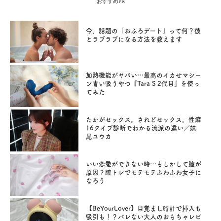
おすすめPR
今、話題の「おふろデート」って何？彼
とラブラブになる方法を教えます
加熱機能がヤバい…最高のイカせマシー
ン青い吸うやつ『Tara S 2代目』を使っ
てみた
たかがセックス。されどセックス。性癖
16タイプ診断でわかる流派の違い／妹
尾ユウカ
いい恋愛ができない時…もしかして膣が
原因？膣トレでモテモテふわふわ女子に
なろう
【BeYourLover】目覚まし時計で挿入も
吸引も！？バレない大人のおもちゃレビ