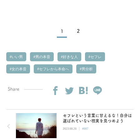
1
2
いい男
男の本音
好きな人
セフレ
女の本音
セフレから本命へ
男分析
Share
セフレという言葉に甘えるな！自分は
選ばれていない現実を見つめよう
|
2023.08.20
#007