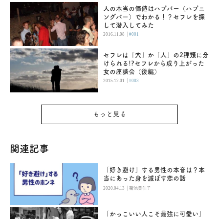
人の本当の価値はハプバー（ハプニ
ングバー）でわかる！？セフレを探
して潜入してみた
|
2016.11.08
#001
セフレは「穴」か「人」の2種類に分
けられる!?セフレから成り上がった
女の座談会（後編）
|
2015.12.01
#003
もっと見る
関連記事
「好き避け」する男性の本音は？本
当にあった身を滅ぼす恋の話
|
2020.04.13
菊池美佳子
「かっこいい人こそ最強に可愛い」