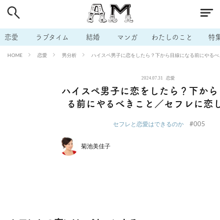
# 付き合いたい
# 男の本音
# セフレ
# 浮気
# 不倫
# 出会う方法
# マッチングアプリ
# ラブグッズ
# 体の相
恋愛
ラブタイム
結婚
マンガ
わたしのこと
特
# イケない
# ビッチの話
# エロスポット
# キャリア
恋愛
男分析
ハイスペ男子に恋をしたら？下から目線になる前にやるべ
HOME
# 恋愛相談
# モテテク
# セフレから本命へ
# 結婚したい
2024.07.31
恋愛
# セフレがほしい
# 夫婦の悩み
# おもしろライフ
ハイスペ男子に恋をしたら？下から
る前にやるべきこと／セフレに恋
#005
セフレと恋愛はできるのか
菊池美佳子