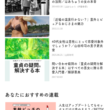
の法則／はあちゅうの女の本音
|
2014.03.18
はあちゅう（伊藤春香）
「近場の温泉行かない？」意外とピ
ュアなおじさまの魅力
2015.11.18
40代女性は男性にとって恋愛対象外
でしょうか？／山田玲司の男子更衣
室
|
2025.06.25
山田玲司
問い合わせ殺到の「童貞の疑問を解
決する本」はすべての男女に贈る恋
愛入門書／服部恵典
2017.03.03
あなたにおすすめの連載
人生はアップデートしてもセッ
クスだけは昔のまま？／BETSY