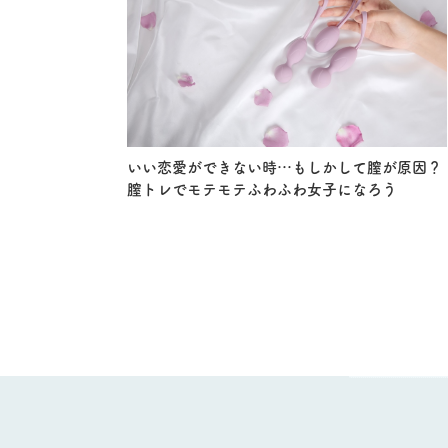
いい恋愛ができない時…もしかして膣が原因？
膣トレでモテモテふわふわ女子になろう