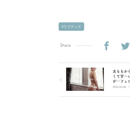
ラブグッズ
Share
太ももか
くて甘～
が…フェ
むんむん
2016.03.08
ッズ3選