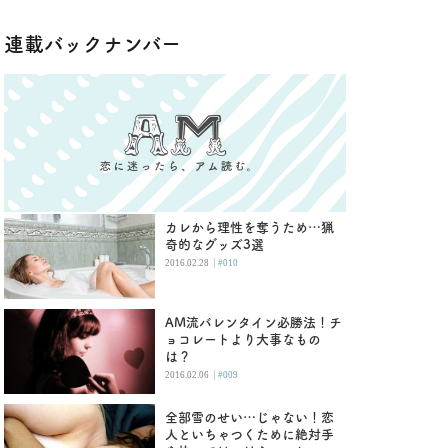
連載バックナンバー
カレから理性を奪うため…猟
奇的なグッズ3選
|
2016.02.28
#010
AM流バレンタイン必勝法！チ
ョコレートより大事なもの
は？
|
2016.02.06
#009
全部雪のせい…じゃない！恋
人といちゃつくために絶対手