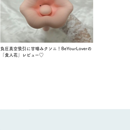
負圧真空吸引に甘噛みクンニ！BeYourLoverの
「食人花」レビュー♡