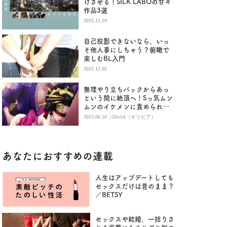
けさせる！SILK LABOの甘々
作品3選
2015.11.29
自己投影できないなら、いっ
そ他人事にしちゃう？俯瞰で
楽しむBL入門
2015.12.02
無理やり立ちバックからあっ
という間に絶頂へ！Sっ気ムン
ムンのイケメンに責められた
い
|
2015.06.10
OliviA（オリビア）
あなたにおすすめの連載
人生はアップデートしても
セックスだけは昔のまま？
／BETSY
セックスや結婚。一括りさ