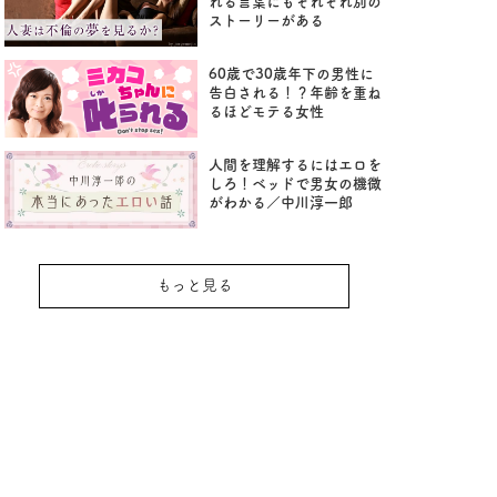
れる言葉にもそれぞれ別の
ストーリーがある
60歳で30歳年下の男性に
告白される！？年齢を重ね
るほどモテる女性
人間を理解するにはエロを
しろ！ベッドで男女の機微
がわかる／中川淳一郎
もっと見る