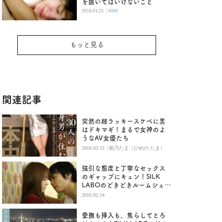
を抜いてはいけないこと
|
2016.01.23
#008
もっと見る
関連記事
突然の超ラッキースケベに男
はドキマギ！まるで女神のよ
うなAV女優たち
|
2016.03.12
姫乃たま（ひめの たま）
強引な態度と丁寧なセックス
のギャップにキュン！SILK
LABOのどきどきルームシェア
作品
2016.02.14
愛撫も挿入も、焦らしてとろ