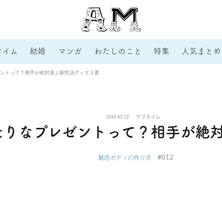
タイム
結婚
マンガ
わたしのこと
特集
人気まとめ
ントって？相手が絶対喜ぶ新性活グッズ３選
2016.03.22
ラブタイム
たりなプレゼントって？相手が絶
#012
魅惑ボディの作り方