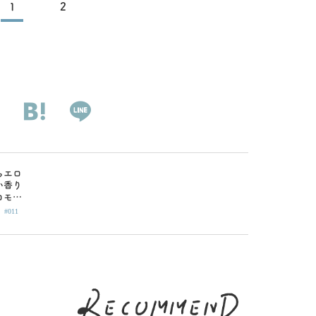
1
2
らエロ
い香り
ロモン
|
厳選グ
#011