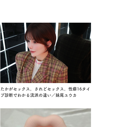
たかがセックス。されどセックス。性癖16タイ
プ診断でわかる流派の違い／妹尾ユウカ